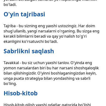
bo'ladi.
O'yin tajribasi
Tajriba - bu sizning eng yaxshi ustozingiz. Har doim
shug'ullanib, yangi narsalarni o'rganing. Bu sizga eng
kerakli bilimlarni beradi va qay yo'nalish to'g'ri
ekanligini ko'rsatuvchi bo'ladi.
Sabrlikni saqlash
Tavakkal - bu siz uchun yaxshi tanlov. O'yinda eng
yomon narsalardan biri bu har narsani shoshqaloqlik
bilan qilishingizdir. O'yinni boshlaganingizdan keyin,
unga puxta strategiya bilan yondashing va sabrli
bo'ling.
Hisob-kitob
Hisob-kitob qilish yaxshi odatlar qatorida bo'lishi