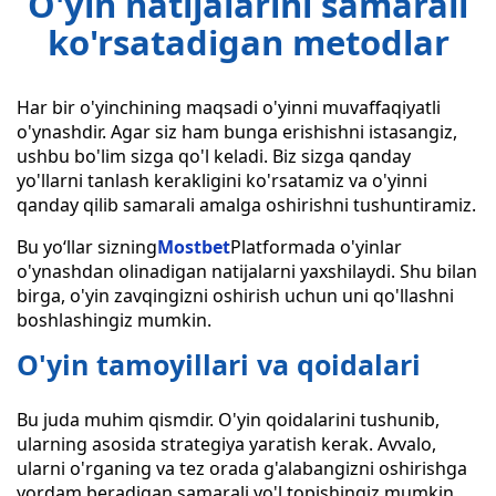
O'yin natijalarini samarali
ko'rsatadigan metodlar
Har bir o'yinchining maqsadi o'yinni muvaffaqiyatli
o'ynashdir. Agar siz ham bunga erishishni istasangiz,
ushbu bo'lim sizga qo'l keladi. Biz sizga qanday
yo'llarni tanlash kerakligini ko'rsatamiz va o'yinni
qanday qilib samarali amalga oshirishni tushuntiramiz.
Bu yo‘llar sizning
Mostbet
Platformada o'yinlar
o'ynashdan olinadigan natijalarni yaxshilaydi. Shu bilan
birga, o'yin zavqingizni oshirish uchun uni qo'llashni
boshlashingiz mumkin.
O'yin tamoyillari va qoidalari
Bu juda muhim qismdir. O'yin qoidalarini tushunib,
ularning asosida strategiya yaratish kerak. Avvalo,
ularni o'rganing va tez orada g'alabangizni oshirishga
yordam beradigan samarali yo'l topishingiz mumkin