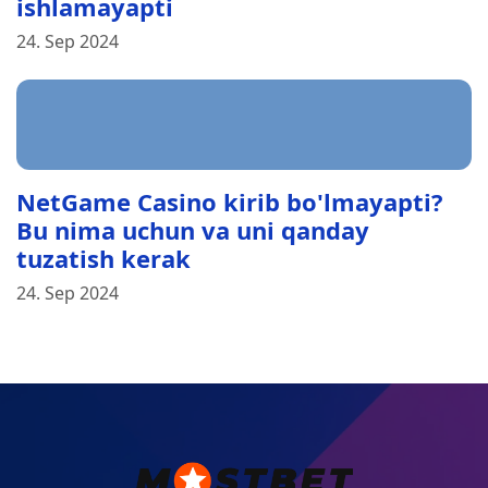
ishlamayapti
24. Sep 2024
NetGame Casino kirib bo'lmayapti?
Bu nima uchun va uni qanday
tuzatish kerak
24. Sep 2024