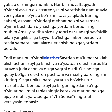
yuklab olishingiz mumkin. Har bir muvaffaqiyatli
o'yinchi avvalo o'z strategiyasini yaratishda namunaviy
versiyalarini o'ynab ko'rishni tavsiya qiladi. Buning
sababi, asosan, o'yindagi mehnatingizni va samarali
o'yinni boshidan o'ynashiga yordam beradi. Eng
muhim Amaliy tajriba sizga yuqori darajadagi xavfsizlik
bilan yangiliklarga tayyor bo'lishga imkon beradi va
tezda samarali natijalarga erishishingizga yordam
beradi.
Endi mana bu o'yinni
Mostbet
Saytdan ma'lumot yuklab
olish uchun, saytga kirish va ro'yxatdan o'tish zarur. Bu
jarayon juda oson va qisqa vaqtni oladi. O'zingizga
qulay bo'lgan elektron pochtani va maxfiy parolingizni
kiriting. Sizga unikal parol yaratish bo'yicha turli
maslahatlar beriladi. Saytga kirganingizdan so'ng,
o'yinlar bo'limini tanlashingiz kerak va marjoningizga
ajoyib muhit yaratadigan "7th Sense"ning trial
versiyasini topasiz.
Qadami Tavsiya