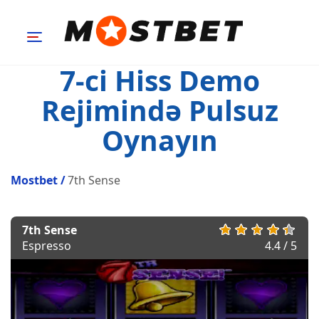
7-ci Hiss Demo
Rejimində Pulsuz
Oynayın
Mostbet
/
7th Sense
7th Sense
Espresso
4.4 / 5