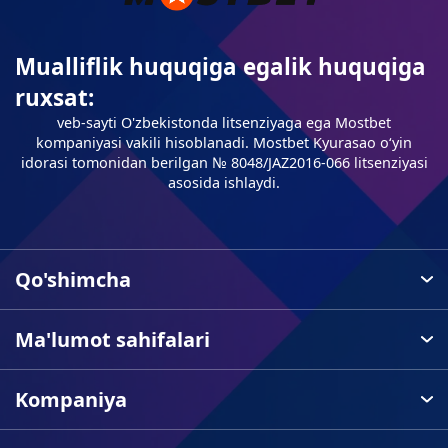
Mualliflik huquqiga egalik huquqiga
ruxsat:
veb-sayti O'zbekistonda litsenziyaga ega Mostbet
kompaniyasi vakili hisoblanadi. Mostbet Kyurasao oʻyin
idorasi tomonidan berilgan № 8048/JAZ2016-066 litsenziyasi
asosida ishlaydi.
Qo'shimcha
Ma'lumot sahifalari
Kompaniya