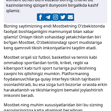
kazinolarning qiziqarli dunyosini birgalikda kashf
qilamiz.
Bizning saytimizning endi Mostbetning O‘zbekistonda
faoliyat boshlaganligini mamnuniyat bilan xabar
qilamiz! Onlayn tikish sohasidagi yetakchilardan biri
boʻlgan Mostbet, O‘zbekistondagi sport muxlislariga
keng qamrovli tikish imkoniyatlarini taqdim etadi.
Mostbet orqali siz futbol, basketbol va tennis kabi
ommabop sportlardan tortib, kriket, regbi va
kibersport kabi turli sport turlariga pul tikishning
zavqini his qilishingiz mumkin. Platformaning
foydalanuvchilarga qulay interfeysi tikish tajribasini
osonlashtiradi, bu esa sizga turli bozorlar orasida erkin
harakatlanish va tikishlaringizni bemalol joylashtirish
imkonini beradi.
Mostbet-ning muhim xususiyatlaridan biri bu sizning
garovlaringizga katta ahamiyat beradigan