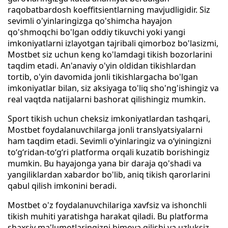
raqobatbardosh koeffitsientlarning mavjudligidir. Siz
sevimli o'yinlaringizga qo'shimcha hayajon
qo'shmoqchi bo'lgan oddiy tikuvchi yoki yangi
imkoniyatlarni izlayotgan tajribali qimorboz bo'lasizmi,
Mostbet siz uchun keng ko'lamdagi tikish bozorlarini
taqdim etadi. An'anaviy o'yin oldidan tikishlardan
tortib, o'yin davomida jonli tikishlargacha bo'lgan
imkoniyatlar bilan, siz aksiyaga to'liq sho'ng'ishingiz va
real vaqtda natijalarni bashorat qilishingiz mumkin.
Sport tikish uchun cheksiz imkoniyatlardan tashqari,
Mostbet foydalanuvchilarga jonli translyatsiyalarni
ham taqdim etadi. Sevimli oʻyinlaringiz va oʻyiningizni
toʻgʻridan-toʻgʻri platforma orqali kuzatib borishingiz
mumkin. Bu hayajonga yana bir daraja qo'shadi va
yangiliklardan xabardor bo'lib, aniq tikish qarorlarini
qabul qilish imkonini beradi.
Mostbet o'z foydalanuvchilariga xavfsiz va ishonchli
tikish muhiti yaratishga harakat qiladi. Bu platforma
shaxsiy ma'lumotlaringizni himoya qilishi va uzluksiz