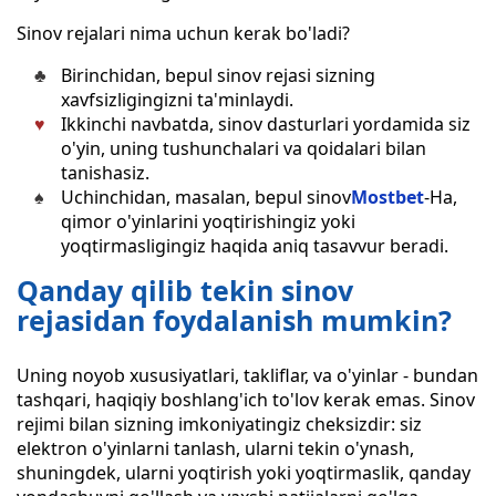
Sinov rejalari nima uchun kerak bo'ladi?
Birinchidan, bepul sinov rejasi sizning
xavfsizligingizni ta'minlaydi.
Ikkinchi navbatda, sinov dasturlari yordamida siz
o'yin, uning tushunchalari va qoidalari bilan
tanishasiz.
Uchinchidan, masalan, bepul sinov
Mostbet
-Ha,
qimor o'yinlarini yoqtirishingiz yoki
yoqtirmasligingiz haqida aniq tasavvur beradi.
Qanday qilib tekin sinov
rejasidan foydalanish mumkin?
Uning noyob xususiyatlari, takliflar, va o'yinlar - bundan
tashqari, haqiqiy boshlang'ich to'lov kerak emas. Sinov
rejimi bilan sizning imkoniyatingiz cheksizdir: siz
elektron o'yinlarni tanlash, ularni tekin o'ynash,
shuningdek, ularni yoqtirish yoki yoqtirmaslik, qanday