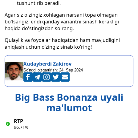
tushuntirib beradi.
Agar siz o'zingiz xohlagan narsani topa olmagan
bo'lsangiz, endi qanday variantni sinash kerakligi
haqida do'stingizdan so'rang.
Qulaylik va foydalar haqiqatdan ham mavjudligini
aniqlash uchun oʻzingiz sinab koʻring!
Xudayberdi Zakirov
So'nggi o'zgartirish:
24. Sep 2024
Big Bass Bonanza uyali
ma'lumot
RTP
96.71%