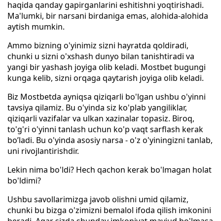
haqida qanday gapirganlarini eshitishni yoqtirishadi.
Ma'lumki, bir narsani birdaniga emas, alohida-alohida
aytish mumkin.
Ammo bizning o'yinimiz sizni hayratda qoldiradi,
chunki u sizni o'xshash dunyo bilan tanishtiradi va
yangi bir yashash joyiga olib keladi. Mostbet bugungi
kunga kelib, sizni orqaga qaytarish joyiga olib keladi.
Biz Mostbetda ayniqsa qiziqarli bo'lgan ushbu o'yinni
tavsiya qilamiz. Bu o'yinda siz ko'plab yangiliklar,
qiziqarli vazifalar va ulkan xazinalar topasiz. Biroq,
to'g'ri o'yinni tanlash uchun ko'p vaqt sarflash kerak
bo’ladi. Bu o'yinda asosiy narsa - o'z o'yiningizni tanlab,
uni rivojlantirishdir.
Lekin nima bo'ldi? Hech qachon kerak bo'lmagan holat
bo'ldimi?
Ushbu savollarimizga javob olishni umid qilamiz,
chunki bu bizga o'zimizni bemalol ifoda qilish imkonini