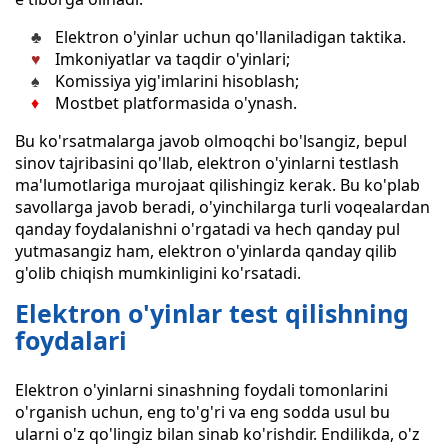
Elektron o'yinlar uchun qo'llaniladigan taktika.
Imkoniyatlar va taqdir o'yinlari;
Komissiya yig'imlarini hisoblash;
Mostbet platformasida o'ynash.
Bu ko'rsatmalarga javob olmoqchi bo'lsangiz, bepul
sinov tajribasini qo'llab, elektron o'yinlarni testlash
ma'lumotlariga murojaat qilishingiz kerak. Bu ko'plab
savollarga javob beradi, o'yinchilarga turli voqealardan
qanday foydalanishni o'rgatadi va hech qanday pul
yutmasangiz ham, elektron o'yinlarda qanday qilib
g'olib chiqish mumkinligini ko'rsatadi.
Elektron o'yinlar test qilishning
foydalari
Elektron o'yinlarni sinashning foydali tomonlarini
o'rganish uchun, eng to'g'ri va eng sodda usul bu
ularni o'z qo'lingiz bilan sinab ko'rishdir. Endilikda, o'z