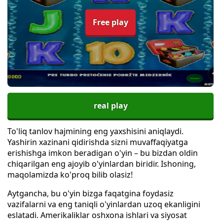
Free play
real play
To'liq tanlov hajmining eng yaxshisini aniqlaydi.
Yashirin xazinani qidirishda sizni muvaffaqiyatga
erishishga imkon beradigan o'yin – bu bizdan oldin
chiqarilgan eng ajoyib o'yinlardan biridir. Ishoning,
maqolamizda ko'proq bilib olasiz!
Aytgancha, bu o'yin bizga faqatgina foydasiz
vazifalarni va eng taniqli o'yinlardan uzoq ekanligini
eslatadi. Amerikaliklar oshxona ishlari va siyosat