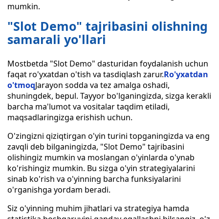
mumkin.
"Slot Demo" tajribasini olishning
samarali yo'llari
Mostbetda "Slot Demo" dasturidan foydalanish uchun
faqat ro'yxatdan o'tish va tasdiqlash zarur.
Ro'yxatdan
o'tmoq
Jarayon sodda va tez amalga oshadi,
shuningdek, bepul. Tayyor bo'lganingizda, sizga kerakli
barcha ma'lumot va vositalar taqdim etiladi,
maqsadlaringizga erishish uchun.
O'zingizni qiziqtirgan o'yin turini topganingizda va eng
zavqli deb bilganingizda, "Slot Demo" tajribasini
olishingiz mumkin va moslangan o'yinlarda o'ynab
ko'rishingiz mumkin. Bu sizga o'yin strategiyalarini
sinab ko'rish va o'yinning barcha funksiyalarini
o'rganishga yordam beradi.
Siz o'yinning muhim jihatlari va strategiya hamda