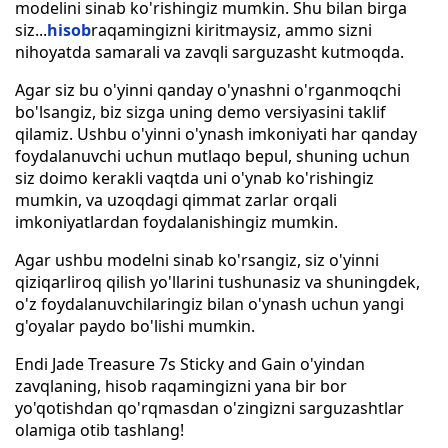
modelini sinab ko'rishingiz mumkin. Shu bilan birga
siz...
hisob
raqamingizni kiritmaysiz, ammo sizni
nihoyatda samarali va zavqli sarguzasht kutmoqda.
Agar siz bu o'yinni qanday o'ynashni o'rganmoqchi
bo'lsangiz, biz sizga uning demo versiyasini taklif
qilamiz. Ushbu o'yinni o'ynash imkoniyati har qanday
foydalanuvchi uchun mutlaqo bepul, shuning uchun
siz doimo kerakli vaqtda uni o'ynab ko'rishingiz
mumkin, va uzoqdagi qimmat zarlar orqali
imkoniyatlardan foydalanishingiz mumkin.
Agar ushbu modelni sinab ko'rsangiz, siz o'yinni
qiziqarliroq qilish yo'llarini tushunasiz va shuningdek,
o'z foydalanuvchilaringiz bilan o'ynash uchun yangi
g'oyalar paydo bo'lishi mumkin.
Endi Jade Treasure 7s Sticky and Gain o'yindan
zavqlaning, hisob raqamingizni yana bir bor
yo'qotishdan qo'rqmasdan o'zingizni sarguzashtlar
olamiga otib tashlang!