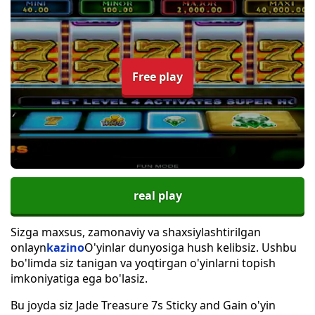
Free play
real play
Sizga maxsus, zamonaviy va shaxsiylashtirilgan
onlayn
kazino
O'yinlar dunyosiga hush kelibsiz. Ushbu
bo'limda siz tanigan va yoqtirgan o'yinlarni topish
imkoniyatiga ega bo'lasiz.
Bu joyda siz Jade Treasure 7s Sticky and Gain o'yin