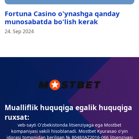
Fortuna Casino o'ynashga qanday
munosabatda bo'lish kerak
24. Sep 2024
Mualliflik huquqiga egalik huquqiga
ruxsat:
veb-sayti O'zbekistonda litsenziyaga ega Mostbet
kompaniyasi vakili hisoblanadi. Mostbet Kyurasao oʻyin
idorasi tomonidan berilgan № 8048/JAZ2016-066 litsenziyasi