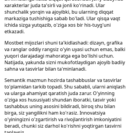
xarakterlar juda ta'sirli va jonli ko'rinadi. Ular
shunchalik yorqin va ajoyibki, bu ularning diqqat
markaziga tushishiga sabab bo'ladi. Ular qisqa vaqt
ichida sizga yutqazib, o'ziga xos bir his-tuyg'uni
etkazadi.
Mostbet mijozlari shuni ta'kidlashadi: dizayn, grafika
va ranglar oddiy rangsiz o'yin uyasi uchun emas, balki
yuqori darajadagi mahoratga ega bo'lishi uchun.
Natijada, yakunda sizni mukofotlaydigan ajoyib badiiy
sahna va tasvirlar bilan ta'minlanadi.
Semantik mazmun hozirda tashabbuslar va tasvirlar
to'plamidan tarkib topadi. Shu sababli, ularni aniqlash
va ularga ahamiyat qaratish juda zarur. O'yinning
o'ziga xos hususiyati shundan iboratki, tasvir yoki
tashabbus uning asosini bildiradi, biroq shu bilan
birga, siz yangilikni ham ko'rasiz. Innovatsiya
o'yiningizni o'zgartirish va rivojlantirish imkoniyatini
beradi, chunki siz darhol ko'rishni yoqtirgan tasvirni
tanlaysiz.