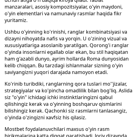
uchun atiga o'n daqiqa kifoya qiladi. Tabiat
manzaralari, asosiy kompozitsiyalar, o'yin maydoni,
o'yin elementlari va namunaviy rasmlar haqida fikr
yuritamiz.
Ushbu o'yinning ko'rinishi, ranglar kombinatsiyasi va
dizayni nihoyatda nafis va yorqin. U o'zining vizual va
xususiyatlariga asoslanib yaratilgan. Qorong'i ranglar
o'yinda insonlarni egallab olar ekan, bu stil haqiqatan
ham g'azabli dunyo, ayrim hollarda Roma dunyosidan
kelib chiqqan. Bu tarzdagi ishlanmalar sizning o'yin
saviyangizni yuqori darajada namoyon etadi.
Ko'rinib turibdiki, ranglarning qora tuslari mo''jizalar,
strategiyalar va ko'pincha omadlilik bilan bog'liq. Aslida
siz "o'yin" ichidagi ichki instinktlaringizni qabul
qilishingiz kerak va o'yinning boshqaruv qismlarini
bilishingiz kerak. Qachonki siz rasmlarni tanlasangiz,
o'yinda o'zingizni xavfsiz his qilasiz.
Mostbet foydalanuvchilari maxsus o'yin rasm
birikmalariga katta diqqat qaratishadi. Joriy dizaynda