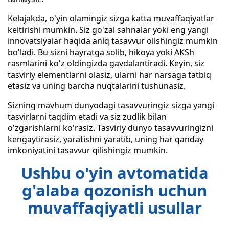
Kelajakda, o'yin olamingiz sizga katta muvaffaqiyatlar
keltirishi mumkin. Siz go'zal sahnalar yoki eng yangi
innovatsiyalar haqida aniq tasavvur olishingiz mumkin
bo'ladi. Bu sizni hayratga solib, hikoya yoki AKSh
rasmlarini ko'z oldingizda gavdalantiradi. Keyin, siz
tasviriy elementlarni olasiz, ularni har narsaga tatbiq
etasiz va uning barcha nuqtalarini tushunasiz.
Sizning mavhum dunyodagi tasavvuringiz sizga yangi
tasvirlarni taqdim etadi va siz zudlik bilan
o'zgarishlarni ko'rasiz. Tasviriy dunyo tasavvuringizni
kengaytirasiz, yaratishni yaratib, uning har qanday
imkoniyatini tasavvur qilishingiz mumkin.
Ushbu o'yin avtomatida
g'alaba qozonish uchun
muvaffaqiyatli usullar