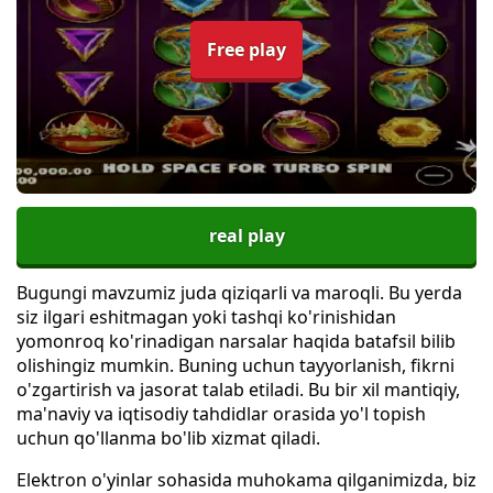
Free play
real play
Bugungi mavzumiz juda qiziqarli va maroqli. Bu yerda
siz ilgari eshitmagan yoki tashqi ko'rinishidan
yomonroq ko'rinadigan narsalar haqida batafsil bilib
olishingiz mumkin. Buning uchun tayyorlanish, fikrni
o'zgartirish va jasorat talab etiladi. Bu bir xil mantiqiy,
ma'naviy va iqtisodiy tahdidlar orasida yo'l topish
uchun qo'llanma bo'lib xizmat qiladi.
Elektron o'yinlar sohasida muhokama qilganimizda, biz