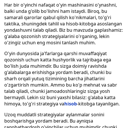
Har bir o'yinchi nafaqat o'yin mashinasini o'ynashni,
balki unda g'olib bo'lishni ham istaydi. Biroq, bu
samarali qarorlar qabul qilish ko'nikmalari, to'g'ri
taktika, shuningdek tahlil va hisob-kitobga asoslangan
yondashuvni talab qiladi. Biz bu mavzuda gaplashamiz:
g'alaba qozonish strategiyalarini o'rganing, lekin
o'zingiz uchun eng mosini tanlash muhim.
O'yin dunyosida ja'farlarga qarshi muvaffaqiyat
qozonish uchun katta hushyorlik va tajribaga ega
bo'lish juda muhimdir. Bu sizga doimiy ravishda
g'alabalarga erishishga yordam beradi, chunki bu
sharh orqali yutuq tizimining barcha jihatlarini
o'zgartirish mumkin. Ammo bu ko'p mehnat va sabr
talab qiladi, chunki jamoadoshlaringiz sizga yosh
bermaydi. Lekin siz buni yaxshi bilasiz: g'alaba katta
himoya, to'g'ri strategiya va
hisob
-kitobga tayanilgan.
Uzoq muddatli strategiyalar aylanmalar sonini
boshqarishga yordam beradi. Bu ayniqsa
raqobatbardosh o'yinchilar uchun muhimdir, chunki