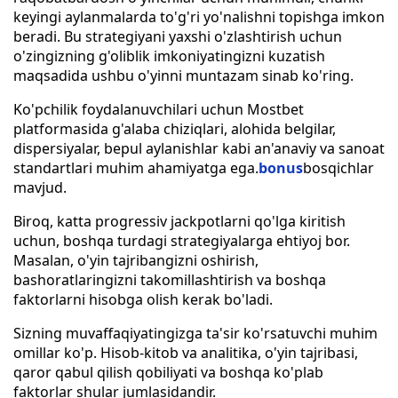
keyingi aylanmalarda to'g'ri yo'nalishni topishga imkon
beradi. Bu strategiyani yaxshi o'zlashtirish uchun
o'zingizning g'oliblik imkoniyatingizni kuzatish
maqsadida ushbu o'yinni muntazam sinab ko'ring.
Ko'pchilik foydalanuvchilari uchun Mostbet
platformasida g'alaba chiziqlari, alohida belgilar,
dispersiyalar, bepul aylanishlar kabi an'anaviy va sanoat
standartlari muhim ahamiyatga ega.
bonus
bosqichlar
mavjud.
Biroq, katta progressiv jackpotlarni qo'lga kiritish
uchun, boshqa turdagi strategiyalarga ehtiyoj bor.
Masalan, o'yin tajribangizni oshirish,
bashoratlaringizni takomillashtirish va boshqa
faktorlarni hisobga olish kerak bo'ladi.
Sizning muvaffaqiyatingizga ta'sir ko'rsatuvchi muhim
omillar ko'p. Hisob-kitob va analitika, o'yin tajribasi,
qaror qabul qilish qobiliyati va boshqa ko'plab
faktorlar shular jumlasidandir.