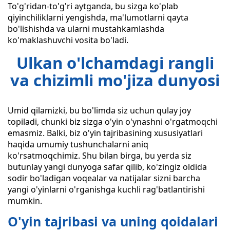
To'g'ridan-to'g'ri aytganda, bu sizga ko'plab
qiyinchiliklarni yengishda, ma'lumotlarni qayta
bo'lishishda va ularni mustahkamlashda
ko'maklashuvchi vosita bo'ladi.
Ulkan o'lchamdagi rangli
va chizimli mo'jiza dunyosi
Umid qilamizki, bu bo'limda siz uchun qulay joy
topiladi, chunki biz sizga o'yin o'ynashni o'rgatmoqchi
emasmiz. Balki, biz o'yin tajribasining xususiyatlari
haqida umumiy tushunchalarni aniq
ko'rsatmoqchimiz. Shu bilan birga, bu yerda siz
butunlay yangi dunyoga safar qilib, ko'zingiz oldida
sodir bo'ladigan voqealar va natijalar sizni barcha
yangi o'yinlarni o'rganishga kuchli rag'batlantirishi
mumkin.
O'yin tajribasi va uning qoidalari