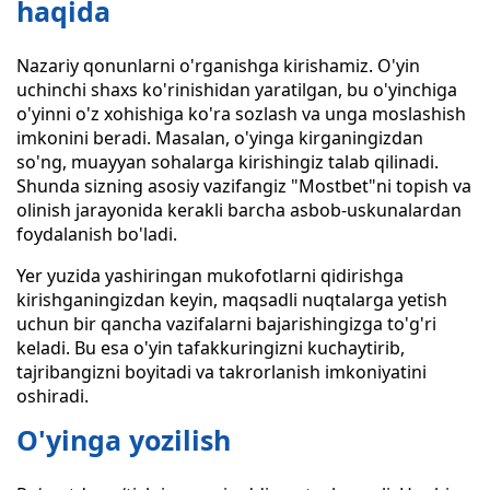
haqida
Nazariy qonunlarni o'rganishga kirishamiz. O'yin
uchinchi shaxs ko'rinishidan yaratilgan, bu o'yinchiga
o'yinni o'z xohishiga ko'ra sozlash va unga moslashish
imkonini beradi. Masalan, o'yinga kirganingizdan
so'ng, muayyan sohalarga kirishingiz talab qilinadi.
Shunda sizning asosiy vazifangiz "Mostbet"ni topish va
olinish jarayonida kerakli barcha asbob-uskunalardan
foydalanish bo'ladi.
Yer yuzida yashiringan mukofotlarni qidirishga
kirishganingizdan keyin, maqsadli nuqtalarga yetish
uchun bir qancha vazifalarni bajarishingizga to'g'ri
keladi. Bu esa o'yin tafakkuringizni kuchaytirib,
tajribangizni boyitadi va takrorlanish imkoniyatini
oshiradi.
O'yinga yozilish