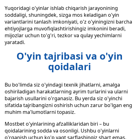
Yuqoridagi o'yinlar ishlab chiqarish jarayonining
soddaligi, shuningdek, sizga mos keladigan o'yin
variantlarini tanlash imkoniyati, o'z o'yiningizni barcha
ehtiyojlarga muvofiqlashtirishingiz imkonini beradi,
mijozlar uchun to'g'ri, tezkor va qulay yechimlarni
yaratadi.
O'yin tajribasi va o'yin
qoidalari
Bu bo'limda siz o'yindagi texnik jihatlarni, amalga
oshiriladigan harakatlarning ayrim turlarini va ularni
bajarish usullarini o'rganasiz. Bu yerda siz o'yinchi
sifatida tajribangizni oshirish uchun zarur bo'lgan eng
muhim ma'lumotlarni topasiz.
Mostbet o'yinlarining afzalliklaridan biri – bu
qoidalarining sodda va osonligi. Ushbu o'yinlarni
o'rganish uchun ko'p vaqt sarflashingiz shart emas.