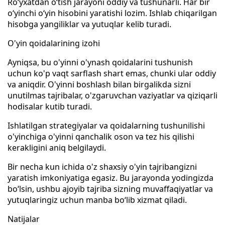
Ro‘yxatdan o‘tish jarayoni oddiy va tushunarli. Har bir
o‘yinchi o‘yin hisobini yaratishi lozim. Ishlab chiqarilgan
hisobga yangiliklar va yutuqlar kelib turadi.
O'yin qoidalarining izohi
Ayniqsa, bu o'yinni o'ynash qoidalarini tushunish
uchun ko'p vaqt sarflash shart emas, chunki ular oddiy
va aniqdir. O'yinni boshlash bilan birgalikda sizni
unutilmas tajribalar, o'zgaruvchan vaziyatlar va qiziqarli
hodisalar kutib turadi.
Ishlatilgan strategiyalar va qoidalarning tushunilishi
o'yinchiga o'yinni qanchalik oson va tez his qilishi
kerakligini aniq belgilaydi.
Bir necha kun ichida o'z shaxsiy o'yin tajribangizni
yaratish imkoniyatiga egasiz. Bu jarayonda yodingizda
bo‘lsin, ushbu ajoyib tajriba sizning muvaffaqiyatlar va
yutuqlaringiz uchun manba bo‘lib xizmat qiladi.
Natijalar