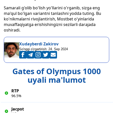
Samarali g'olib bo'lish yo'llarini o'rganib, sizga eng
ma'qul bo'lgan variantni tanlashni yodda tuting. Bu
ko'nikmalarni rivojlantirish, Mostbet o'yinlarida
muvaffaqiyatga erishishingizni sezilarli darajada
oshiradi.
Xudayberdi Zakirov
So'nggi o'zgartirish:
24. Sep 2024
Gates of Olympus 1000
uyali ma'lumot
RTP
96.5%
Jacpot