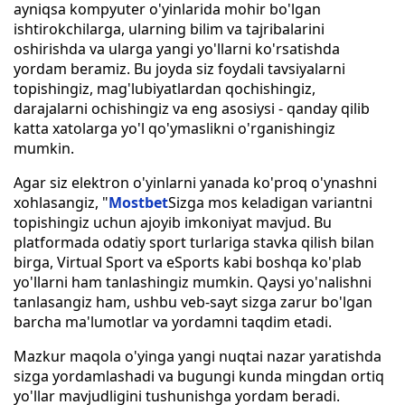
ayniqsa kompyuter o'yinlarida mohir bo'lgan
ishtirokchilarga, ularning bilim va tajribalarini
oshirishda va ularga yangi yo'llarni ko'rsatishda
yordam beramiz. Bu joyda siz foydali tavsiyalarni
topishingiz, mag'lubiyatlardan qochishingiz,
darajalarni ochishingiz va eng asosiysi - qanday qilib
katta xatolarga yo'l qo'ymaslikni o'rganishingiz
mumkin.
Agar siz elektron o'yinlarni yanada ko'proq o'ynashni
xohlasangiz, "
Mostbet
Sizga mos keladigan variantni
topishingiz uchun ajoyib imkoniyat mavjud. Bu
platformada odatiy sport turlariga stavka qilish bilan
birga, Virtual Sport va eSports kabi boshqa ko'plab
yo'llarni ham tanlashingiz mumkin. Qaysi yo'nalishni
tanlasangiz ham, ushbu veb-sayt sizga zarur bo'lgan
barcha ma'lumotlar va yordamni taqdim etadi.
Mazkur maqola o'yinga yangi nuqtai nazar yaratishda
sizga yordamlashadi va bugungi kunda mingdan ortiq
yo'llar mavjudligini tushunishga yordam beradi.