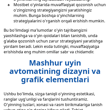
Mostbet o'yinlarida muvaffaqiyat qozonish uchun
o'zingizning strategiyangizni yaratishingiz
muhim. Bunga boshqa o'yinchilarning
strategiyalarini o'rganish orqali erishish mumkin.
Bu bo'limdagi ma'lumotlar o'yin tajribangizni
yaxshilashga va o'yin qoidalari bilan tanishib, unda
g'alaba qozonish uchun zarur strategiyani yaratishga
yordam beradi. Lekin esda tutingki, muvaffaqiyatga
erishishda eng muhim omillar sabr va chidamdir.
Mashhur uyin
avtomatining dizayni va
grafik elementlari
Ushbu bo'limda, sizga taniqli o'yinning estetikasi,
ranglar uyg'unligi va farqlarini tushuntiramiz.
O'yinning tuslari, xonasi va rasm birikmalariga tanish