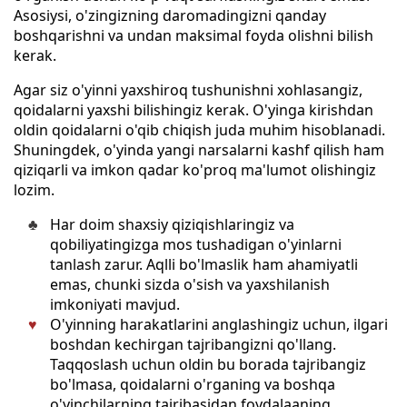
Asosiysi, o'zingizning daromadingizni qanday
boshqarishni va undan maksimal foyda olishni bilish
kerak.
Agar siz o'yinni yaxshiroq tushunishni xohlasangiz,
qoidalarni yaxshi bilishingiz kerak. O'yinga kirishdan
oldin qoidalarni o'qib chiqish juda muhim hisoblanadi.
Shuningdek, o'yinda yangi narsalarni kashf qilish ham
qiziqarli va imkon qadar ko'proq ma'lumot olishingiz
lozim.
Har doim shaxsiy qiziqishlaringiz va
qobiliyatingizga mos tushadigan o'yinlarni
tanlash zarur. Aqlli bo'lmaslik ham ahamiyatli
emas, chunki sizda o'sish va yaxshilanish
imkoniyati mavjud.
O'yinning harakatlarini anglashingiz uchun, ilgari
boshdan kechirgan tajribangizni qo'llang.
Taqqoslash uchun oldin bu borada tajribangiz
bo'lmasa, qoidalarni o'rganing va boshqa
o'yinchilarning tajribasidan foydalaaning.