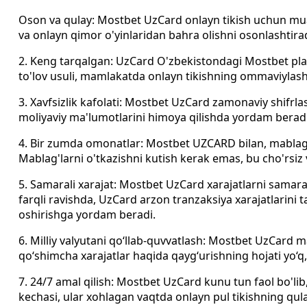
Oson va qulay: Mostbet UzCard onlayn tikish uchun muamm
va onlayn qimor o'yinlaridan bahra olishni osonlashtirad
2. Keng tarqalgan: UzCard O'zbekistondagi Mostbet plat
to'lov usuli, mamlakatda onlayn tikishning ommaviylashuvi
3. Xavfsizlik kafolati: Mostbet UzCard zamonaviy shifrlas
moliyaviy ma'lumotlarini himoya qilishda yordam beradi 
4. Bir zumda omonatlar: Mostbet UZCARD bilan, mablag'l
Mablag'larni o'tkazishni kutish kerak emas, bu cho'rsiz v
5. Samarali xarajat: Mostbet UzCard xarajatlarni samara
farqli ravishda, UzCard arzon tranzaksiya xarajatlarini 
oshirishga yordam beradi.
6. Milliy valyutani qo‘llab-quvvatlash: Mostbet UzCard m
qo‘shimcha xarajatlar haqida qayg‘urishning hojati yo‘q
7. 24/7 amal qilish: Mostbet UzCard kunu tun faol bo'lib,
kechasi, ular xohlagan vaqtda onlayn pul tikishning qu