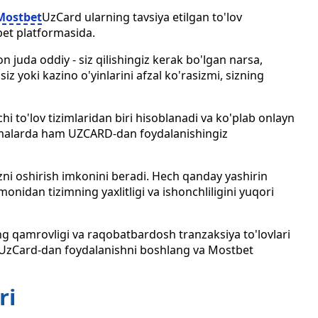
Mostbet
UzCard ularning tavsiya etilgan to'lov
bet platformasida.
juda oddiy - siz qilishingiz kerak bo'lgan narsa,
z yoki kazino o'yinlarini afzal ko'rasizmi, sizning
 to'lov tizimlaridan biri hisoblanadi va ko'plab onlayn
formalarda ham UZCARD-dan foydalanishingiz
zni oshirish imkonini beradi. Hech qanday yashirin
onidan tizimning yaxlitligi va ishonchliligini yuqori
eng qamrovligi va raqobatbardosh tranzaksiya to'lovlari
 UzCard-dan foydalanishni boshlang va Mostbet
ri