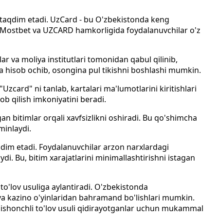
ni taqdim etadi. UzCard - bu O'zbekistonda keng
i. Mostbet va UZCARD hamkorligida foydalanuvchilar o'z
ar va moliya institutlari tomonidan qabul qilinib,
da hisob ochib, osongina pul tikishni boshlashi mumkin.
zcard" ni tanlab, kartalari ma'lumotlarini kiritishlari
ob qilish imkoniyatini beradi.
an bitimlar orqali xavfsizlikni oshiradi. Bu qo'shimcha
minlaydi.
qdim etadi. Foydalanuvchilar arzon narxlardagi
di. Bu, bitim xarajatlarini minimallashtirishni istagan
o'lov usuliga aylantiradi. O'zbekistonda
 va kazino o'yinlaridan bahramand bo'lishlari mumkin.
n ishonchli to'lov usuli qidirayotganlar uchun mukammal