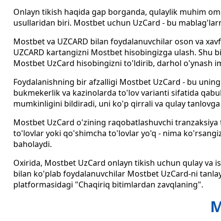
Onlayn tikish haqida gap borganda, qulaylik muhim omild
usullaridan biri. Mostbet uchun UzCard - bu mablag'lar
Mostbet va UZCARD bilan foydalanuvchilar oson va xavfsi
UZCARD kartangizni Mostbet hisobingizga ulash. Shu bilan
Mostbet UzCard hisobingizni to'ldirib, darhol o'ynash i
Foydalanishning bir afzalligi Mostbet UzCard - bu uning
bukmekerlik va kazinolarda to'lov varianti sifatida qa
mumkinligini bildiradi, uni ko'p qirrali va qulay tanlovga
Mostbet UzCard o'zining raqobatlashuvchi tranzaksiya to
to'lovlar yoki qo'shimcha to'lovlar yo'q - nima ko'rsangi
baholaydi.
Oxirida, Mostbet UzCard onlayn tikish uchun qulay va is
bilan ko'plab foydalanuvchilar Mostbet UzCard-ni tan
platformasidagi "Chaqiriq bitimlardan zavqlaning".
M