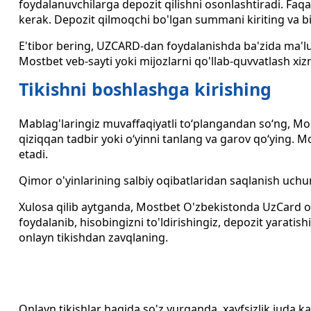
foydalanuvchilarga depozit qilishni osonlashtiradi. Faqat
kerak. Depozit qilmoqchi bo'lgan summani kiriting va b
E'tibor bering, UZCARD-dan foydalanishda ba'zida ma'l
Mostbet veb-sayti yoki mijozlarni qo'llab-quvvatlash xiz
Tikishni boshlashga kirishing
Mablag'laringiz muvaffaqiyatli to‘plangandan so‘ng, Mos
qiziqqan tadbir yoki o‘yinni tanlang va garov qo‘ying. Mos
etadi.
Qimor o'yinlarining salbiy oqibatlaridan saqlanish uchun,
Xulosa qilib aytganda, Mostbet O'zbekistonda UzCard orq
foydalanib, hisobingizni to'ldirishingiz, depozit yarati
onlayn tikishdan zavqlaning.
Onlayn tikishlar haqida so'z yurganda, xavfsizlik juda