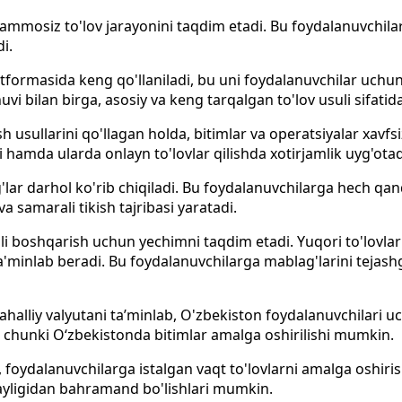
osiz to'lov jarayonini taqdim etadi. Bu foydalanuvchilarga
i.
formasida keng qo'llaniladi, bu uni foydalanuvchilar uchun 
 bilan birga, asosiy va keng tarqalgan to'lov usuli sifatida
h usullarini qo'llagan holda, bitimlar va operatsiyalar xavfs
hamda ularda onlayn to'lovlar qilishda xotirjamlik uyg'otad
ar darhol ko'rib chiqiladi. Bu foydalanuvchilarga hech qand
a samarali tikish tajribasi yaratadi.
li boshqarish uchun yechimni taqdim etadi. Yuqori to'lovlar
ta'minlab beradi. Bu foydalanuvchilarga mablag'larini tejash
ahalliy valyutani ta’minlab, O'zbekiston foydalanuvchilari uc
, chunki O‘zbekistonda bitimlar amalga oshirilishi mumkin.
 foydalanuvchilarga istalgan vaqt to'lovlarni amalga oshirish
layligidan bahramand bo'lishlari mumkin.