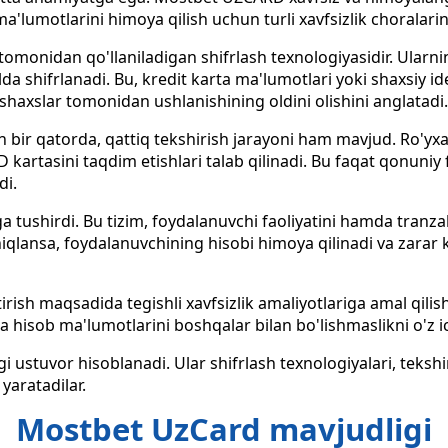
ma'lumotlarini himoya qilish uchun turli xavfsizlik choralari
omonidan qo'llaniladigan shifrlash texnologiyasidir. Ularni
a shifrlanadi. Bu, kredit karta ma'lumotlari yoki shaxsiy i
shaxslar tomonidan ushlanishining oldini olishini anglatadi.
bir qatorda, qattiq tekshirish jarayoni ham mavjud. Ro'yxa
y ID kartasini taqdim etishlari talab qilinadi. Bu faqat qonun
di.
a tushirdi. Bu tizim, foydalanuvchi faoliyatini hamda tranz
 aniqlansa, foydalanuvchining hisobi himoya qilinadi va zarar 
ish maqsadida tegishli xavfsizlik amaliyotlariga amal qilish
hisob ma'lumotlarini boshqalar bilan bo'lishmaslikni o'z ic
 ustuvor hisoblanadi. Ular shifrlash texnologiyalari, tekshiri
 yaratadilar.
Mostbet UzCard mavjudligi