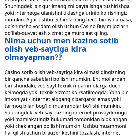
Shuningdek, siz qurilmangizni qayta ishga tushirishga
yoki internetga ulanishni tiklashga urinib ko'rishingiz
mumkin. Agar ushbu echimlarning hech biri ishlamasa,
qo'shimcha yordam olish uchun Casino Buy mijozlarni
qo'llab-quvvatlash xizmatiga murojaat qiling.
Nima uchun men kazino sotib
olish veb-saytiga kira
olmayapman??
Casino sotib olish veb-saytiga kira olmasligingizning
bir qancha sabablari bo'lishi mumkin. Ehtimollardan
biri shundaki, veb-sayt texnik muammolarga duch
kelmoqda yoki texnik xizmat ko'rsatilmoqda. Yana bir
imkoniyat - internet aloqangiz barqaror emas yoki
tarmoq bilan bog'liq muammolar bo'lishi mumkin.
Shuningdek, veb-sayt sizning internet provayderingiz
yoki mamlakatingiz hukumati tomonidan bloklangan
yoki cheklangan bo'lishi mumkin. Ushbu muammoni
hal qilish uchun brauzer keshini tozalash, internet