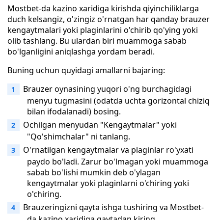
Mostbet-da kazino xaridiga kirishda qiyinchiliklarga
duch kelsangiz, o'zingiz o'rnatgan har qanday brauzer
kengaytmalari yoki plaginlarini o'chirib qo'ying yoki
olib tashlang. Bu ulardan biri muammoga sabab
bo'lganligini aniqlashga yordam beradi.
Buning uchun quyidagi amallarni bajaring:
Brauzer oynasining yuqori o'ng burchagidagi
menyu tugmasini (odatda uchta gorizontal chiziq
bilan ifodalanadi) bosing.
Ochilgan menyudan "Kengaytmalar" yoki
"Qo'shimchalar" ni tanlang.
O'rnatilgan kengaytmalar va plaginlar ro'yxati
paydo bo'ladi. Zarur bo'lmagan yoki muammoga
sabab bo'lishi mumkin deb o'ylagan
kengaytmalar yoki plaginlarni o'chiring yoki
o'chiring.
Brauzeringizni qayta ishga tushiring va Mostbet-
da kazino xaridiga qaytadan kiring.