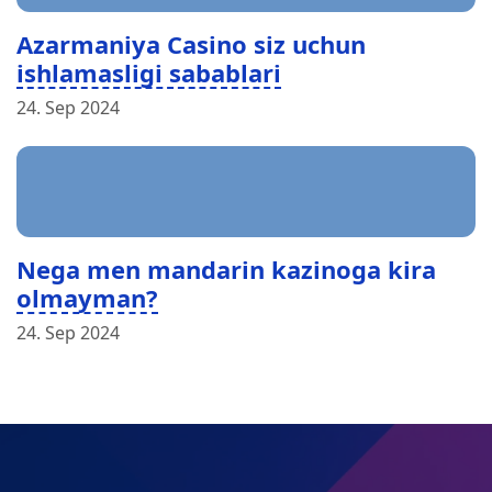
Azarmaniya Casino siz uchun
ishlamasligi sabablari
24. Sep 2024
Nega men mandarin kazinoga kira
olmayman?
24. Sep 2024