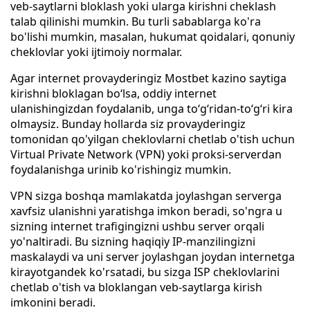
veb-saytlarni bloklash yoki ularga kirishni cheklash
talab qilinishi mumkin. Bu turli sabablarga ko'ra
bo'lishi mumkin, masalan, hukumat qoidalari, qonuniy
cheklovlar yoki ijtimoiy normalar.
Agar internet provayderingiz Mostbet kazino saytiga
kirishni bloklagan boʻlsa, oddiy internet
ulanishingizdan foydalanib, unga toʻgʻridan-toʻgʻri kira
olmaysiz. Bunday hollarda siz provayderingiz
tomonidan qo'yilgan cheklovlarni chetlab o'tish uchun
Virtual Private Network (VPN) yoki proksi-serverdan
foydalanishga urinib ko'rishingiz mumkin.
VPN sizga boshqa mamlakatda joylashgan serverga
xavfsiz ulanishni yaratishga imkon beradi, so'ngra u
sizning internet trafigingizni ushbu server orqali
yo'naltiradi. Bu sizning haqiqiy IP-manzilingizni
maskalaydi va uni server joylashgan joydan internetga
kirayotgandek ko'rsatadi, bu sizga ISP cheklovlarini
chetlab o'tish va bloklangan veb-saytlarga kirish
imkonini beradi.