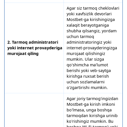
Agar siz tarmoq cheklovlari
yoki xavfsizlik devorlari
Mostbet-ga kirishingizga
xalaqit berayotganiga
shubha qilsangiz, yordam
uchun tarmoq
2. Tarmoq administratori
administratoringiz yoki
yoki internet provayderiga
internet-provayderingizga
murojaat qiling
murojaat qilishingiz
mumkin. Ular sizga
qo'shimcha ma'lumot
berishi yoki veb-saytga
kirishga ruxsat berish
uchun sozlamalarni
o'zgartirishi mumkin.
Agar joriy tarmog'ingizdan
Mostbet-ga kirish imkoni
bo'lmasa, unga boshqa
tarmoqdan kirishga urinib
ko'rishingiz mumkin. Bu
boshqa Wi-Fi tarmog'i yoki