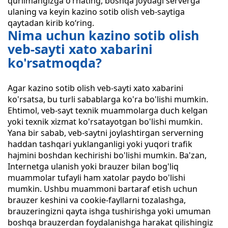
qurilmangizga oʻrnating, boshqa joydagi serverga
ulaning va keyin kazino sotib olish veb-saytiga
qaytadan kirib koʻring.
Nima uchun kazino sotib olish
veb-sayti xato xabarini
ko'rsatmoqda?
Agar kazino sotib olish veb-sayti xato xabarini
ko'rsatsa, bu turli sabablarga ko'ra bo'lishi mumkin.
Ehtimol, veb-sayt texnik muammolarga duch kelgan
yoki texnik xizmat ko'rsatayotgan bo'lishi mumkin.
Yana bir sabab, veb-saytni joylashtirgan serverning
haddan tashqari yuklanganligi yoki yuqori trafik
hajmini boshdan kechirishi bo'lishi mumkin. Ba'zan,
Internetga ulanish yoki brauzer bilan bog'liq
muammolar tufayli ham xatolar paydo bo'lishi
mumkin. Ushbu muammoni bartaraf etish uchun
brauzer keshini va cookie-fayllarni tozalashga,
brauzeringizni qayta ishga tushirishga yoki umuman
boshqa brauzerdan foydalanishga harakat qilishingiz