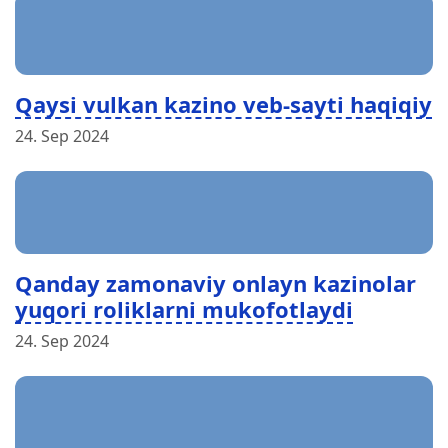
Qaysi vulkan kazino veb-sayti haqiqiy
24. Sep 2024
Qanday zamonaviy onlayn kazinolar
yuqori roliklarni mukofotlaydi
24. Sep 2024