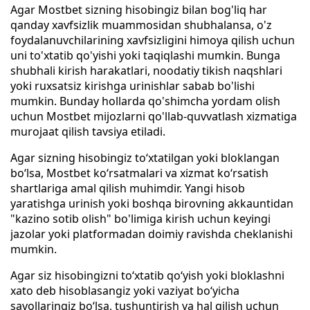
Agar Mostbet sizning hisobingiz bilan bog'liq har
qanday xavfsizlik muammosidan shubhalansa, o'z
foydalanuvchilarining xavfsizligini himoya qilish uchun
uni to'xtatib qo'yishi yoki taqiqlashi mumkin. Bunga
shubhali kirish harakatlari, noodatiy tikish naqshlari
yoki ruxsatsiz kirishga urinishlar sabab bo'lishi
mumkin. Bunday hollarda qo'shimcha yordam olish
uchun Mostbet mijozlarni qo'llab-quvvatlash xizmatiga
murojaat qilish tavsiya etiladi.
Agar sizning hisobingiz toʻxtatilgan yoki bloklangan
boʻlsa, Mostbet koʻrsatmalari va xizmat koʻrsatish
shartlariga amal qilish muhimdir. Yangi hisob
yaratishga urinish yoki boshqa birovning akkauntidan
"kazino sotib olish" bo'limiga kirish uchun keyingi
jazolar yoki platformadan doimiy ravishda cheklanishi
mumkin.
Agar siz hisobingizni toʻxtatib qoʻyish yoki bloklashni
xato deb hisoblasangiz yoki vaziyat boʻyicha
savollaringiz boʻlsa, tushuntirish va hal qilish uchun