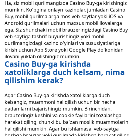
Ha, siz mobil qurilmangizda Casino Buy-ga kirishingiz
mumkin. Ko'pgina onlayn kazinolar, jumladan Casino
Buy, mobil qurilmalarga mos veb-saytlar yoki iOS va
Android qurilmalari uchun maxsus mobil ilovalarga
ega. Siz shunchaki mobil brauzeringizdagi Casino Buy
veb-saytiga tashrif buyurishingiz yoki mobil
qurilmangizdagi kazino o'yinlari va xususiyatlariga
kirish uchun App Store yoki Google Play do'konidan
ilovani yuklab olishingiz mumkin.
Casino Buy-ga kirishda
xatoliklarga duch kelsam, nima
qilishim kerak?
Agar Casino Buy-ga kirishda xatoliklarga duch
kelsangiz, muammoni hal qilish uchun bir necha
qadamlarni bajarishingiz mumkin. Birinchidan,
brauzeringiz keshini va cookie fayllarini tozalashga
harakat qiling, chunki bu ba'zan moslik muammolarini
hal qilishi mumkin. Agar bu ishlamasa, veb-saytga
boshqa brauzer yoki qurilmada kirishga harakat qiling.