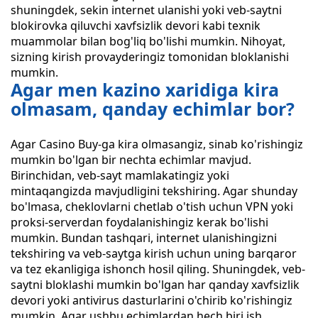
shuningdek, sekin internet ulanishi yoki veb-saytni
blokirovka qiluvchi xavfsizlik devori kabi texnik
muammolar bilan bog'liq bo'lishi mumkin. Nihoyat,
sizning kirish provayderingiz tomonidan bloklanishi
mumkin.
Agar men kazino xaridiga kira
olmasam, qanday echimlar bor?
Agar Casino Buy-ga kira olmasangiz, sinab ko'rishingiz
mumkin bo'lgan bir nechta echimlar mavjud.
Birinchidan, veb-sayt mamlakatingiz yoki
mintaqangizda mavjudligini tekshiring. Agar shunday
bo'lmasa, cheklovlarni chetlab o'tish uchun VPN yoki
proksi-serverdan foydalanishingiz kerak bo'lishi
mumkin. Bundan tashqari, internet ulanishingizni
tekshiring va veb-saytga kirish uchun uning barqaror
va tez ekanligiga ishonch hosil qiling. Shuningdek, veb-
saytni bloklashi mumkin bo'lgan har qanday xavfsizlik
devori yoki antivirus dasturlarini o'chirib ko'rishingiz
mumkin. Agar ushbu echimlardan hech biri ish