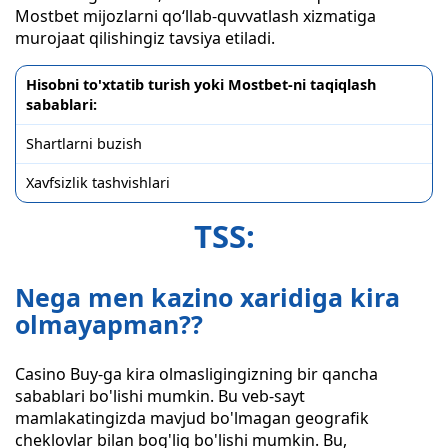
Mostbet mijozlarni qoʻllab-quvvatlash xizmatiga
murojaat qilishingiz tavsiya etiladi.
Hisobni to'xtatib turish yoki Mostbet-ni taqiqlash
sabablari:
Shartlarni buzish
Xavfsizlik tashvishlari
TSS:
Nega men kazino xaridiga kira
olmayapman??
Casino Buy-ga kira olmasligingizning bir qancha
sabablari bo'lishi mumkin. Bu veb-sayt
mamlakatingizda mavjud bo'lmagan geografik
cheklovlar bilan bog'liq bo'lishi mumkin. Bu,