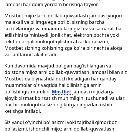
jamoasi har doim yordam berishga tayyor.
Mostbet mijozlarni qo‘llab-quvvatlash jamoasi yuqori
malakali va bilimga ega bo‘lib, sizning barcha
so‘rovlaringiz va muammolaringiz tez va samarali hal
etilishini ta’minlaydi. Jonli chat, elektron pochta yoki
telefon orqali muloqot qilishni afzal ko'rasizmi,
Mostbet sizning xohishingizga ko'ra bir nechta aloqa
variantlarini taklif etadi.
Kun davomida mavjud bo'lgan bag'ishlangan va
do'stona mijozlarni qo'llab-quvvatlash jamoasi bilan siz
Mostbet-da o'ynashda duch keladigan har qanday
muammolar o'z vaqtida hal qilinishiga amin
bo'lishingiz mumkin.
Mostbet
jamoasi mijozlarga
ajoyib xizmat ko'rsatish muhimligini tushunadi va ular
har bir muloqotda sizning kutganingizdan oshib
ketishga intiladi.
Siz yangi o'yinchi bo'lasizmi yoki tajribali qimorboz
bo'lasizmi, ishonchli mijozlarni qo'llab-quvvatlash