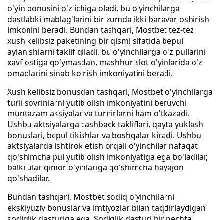
o'yin bonusini o'z ichiga oladi, bu o'yinchilarga
dastlabki mablag'larini bir zumda ikki baravar oshirish
imkonini beradi. Bundan tashqari, Mostbet tez-tez
xush kelibsiz paketining bir qismi sifatida bepul
aylanishlarni taklif qiladi, bu o'yinchilarga o'z pullarini
xavf ostiga qo'ymasdan, mashhur slot o'yinlarida o'z
omadlarini sinab ko'rish imkoniyatini beradi.
Xush kelibsiz bonusdan tashqari, Mostbet o'yinchilarga
turli sovrinlarni yutib olish imkoniyatini beruvchi
muntazam aksiyalar va turnirlarni ham o'tkazadi.
Ushbu aktsiyalarga cashback takliflari, qayta yuklash
bonuslari, bepul tikishlar va boshqalar kiradi. Ushbu
aktsiyalarda ishtirok etish orqali o'yinchilar nafaqat
qo'shimcha pul yutib olish imkoniyatiga ega bo'ladilar,
balki ular qimor o'yinlariga qo'shimcha hayajon
qo'shadilar.
Bundan tashqari, Mostbet sodiq o'yinchilarni
eksklyuziv bonuslar va imtiyozlar bilan taqdirlaydigan
sodiqlik dasturiga ega. Sodiqlik dasturi bir nechta