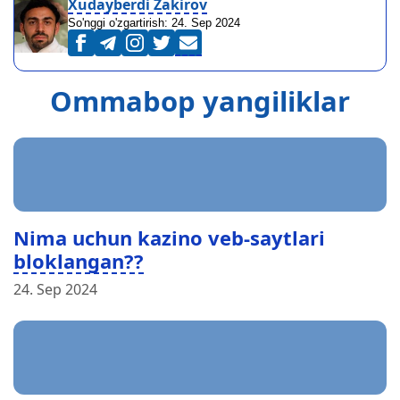
Xudayberdi Zakirov
So'nggi o'zgartirish:
24. Sep 2024
Ommabop yangiliklar
Nima uchun kazino veb-saytlari
bloklangan??
24. Sep 2024