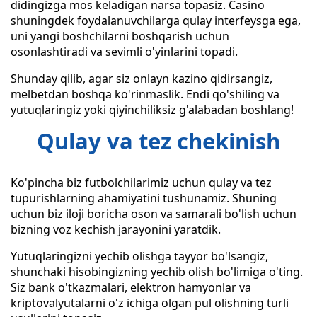
didingizga mos keladigan narsa topasiz. Casino
shuningdek foydalanuvchilarga qulay interfeysga ega,
uni yangi boshchilarni boshqarish uchun
osonlashtiradi va sevimli o'yinlarini topadi.
Shunday qilib, agar siz onlayn kazino qidirsangiz,
melbetdan boshqa ko'rinmaslik. Endi qo'shiling va
yutuqlaringiz yoki qiyinchiliksiz g'alabadan boshlang!
Qulay va tez chekinish
Ko'pincha biz futbolchilarimiz uchun qulay va tez
tupurishlarning ahamiyatini tushunamiz. Shuning
uchun biz iloji boricha oson va samarali bo'lish uchun
bizning voz kechish jarayonini yaratdik.
Yutuqlaringizni yechib olishga tayyor bo'lsangiz,
shunchaki hisobingizning yechib olish bo'limiga o'ting.
Siz bank o'tkazmalari, elektron hamyonlar va
kriptovalyutalarni o'z ichiga olgan pul olishning turli