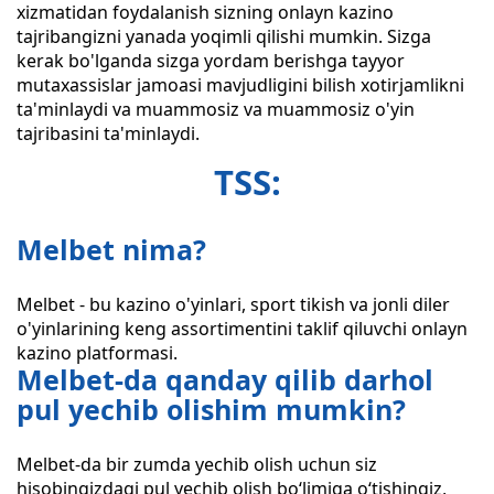
xizmatidan foydalanish sizning onlayn kazino
tajribangizni yanada yoqimli qilishi mumkin. Sizga
kerak bo'lganda sizga yordam berishga tayyor
mutaxassislar jamoasi mavjudligini bilish xotirjamlikni
ta'minlaydi va muammosiz va muammosiz o'yin
tajribasini ta'minlaydi.
TSS:
Melbet nima?
Melbet - bu kazino o'yinlari, sport tikish va jonli diler
o'yinlarining keng assortimentini taklif qiluvchi onlayn
kazino platformasi.
Melbet-da qanday qilib darhol
pul yechib olishim mumkin?
Melbet-da bir zumda yechib olish uchun siz
hisobingizdagi pul yechib olish bo‘limiga o‘tishingiz,