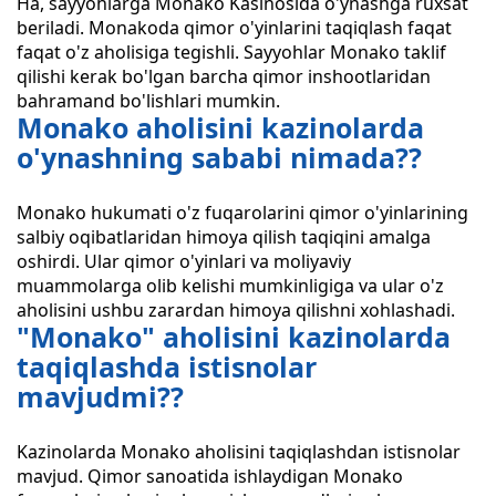
Ha, sayyohlarga Monako Kasinosida o'ynashga ruxsat
beriladi. Monakoda qimor o'yinlarini taqiqlash faqat
faqat o'z aholisiga tegishli. Sayyohlar Monako taklif
qilishi kerak bo'lgan barcha qimor inshootlaridan
bahramand bo'lishlari mumkin.
Monako aholisini kazinolarda
o'ynashning sababi nimada??
Monako hukumati o'z fuqarolarini qimor o'yinlarining
salbiy oqibatlaridan himoya qilish taqiqini amalga
oshirdi. Ular qimor o'yinlari va moliyaviy
muammolarga olib kelishi mumkinligiga va ular o'z
aholisini ushbu zarardan himoya qilishni xohlashadi.
"Monako" aholisini kazinolarda
taqiqlashda istisnolar
mavjudmi??
Kazinolarda Monako aholisini taqiqlashdan istisnolar
mavjud. Qimor sanoatida ishlaydigan Monako