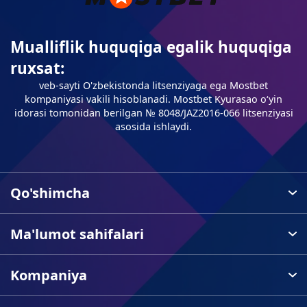
Mualliflik huquqiga egalik huquqiga
ruxsat:
veb-sayti O'zbekistonda litsenziyaga ega Mostbet
kompaniyasi vakili hisoblanadi. Mostbet Kyurasao oʻyin
idorasi tomonidan berilgan № 8048/JAZ2016-066 litsenziyasi
asosida ishlaydi.
Qo'shimcha
Ma'lumot sahifalari
Kompaniya