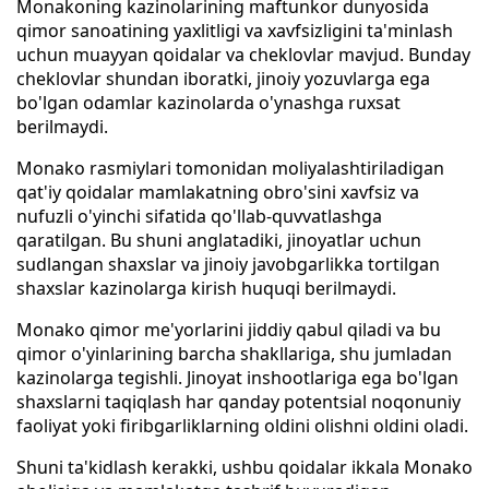
Monakoning kazinolarining maftunkor dunyosida
qimor sanoatining yaxlitligi va xavfsizligini ta'minlash
uchun muayyan qoidalar va cheklovlar mavjud. Bunday
cheklovlar shundan iboratki, jinoiy yozuvlarga ega
bo'lgan odamlar kazinolarda o'ynashga ruxsat
berilmaydi.
Monako rasmiylari tomonidan moliyalashtiriladigan
qat'iy qoidalar mamlakatning obro'sini xavfsiz va
nufuzli o'yinchi sifatida qo'llab-quvvatlashga
qaratilgan. Bu shuni anglatadiki, jinoyatlar uchun
sudlangan shaxslar va jinoiy javobgarlikka tortilgan
shaxslar kazinolarga kirish huquqi berilmaydi.
Monako qimor me'yorlarini jiddiy qabul qiladi va bu
qimor o'yinlarining barcha shakllariga, shu jumladan
kazinolarga tegishli. Jinoyat inshootlariga ega bo'lgan
shaxslarni taqiqlash har qanday potentsial noqonuniy
faoliyat yoki firibgarliklarning oldini olishni oldini oladi.
Shuni ta'kidlash kerakki, ushbu qoidalar ikkala Monako