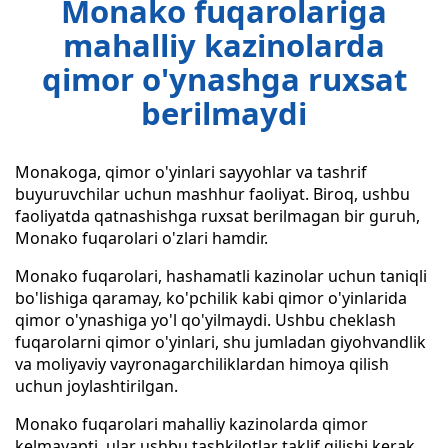
Monako fuqarolariga
mahalliy kazinolarda
qimor o'ynashga ruxsat
berilmaydi
Monakoga, qimor o'yinlari sayyohlar va tashrif
buyuruvchilar uchun mashhur faoliyat. Biroq, ushbu
faoliyatda qatnashishga ruxsat berilmagan bir guruh,
Monako fuqarolari o'zlari hamdir.
Monako fuqarolari, hashamatli kazinolar uchun taniqli
bo'lishiga qaramay, ko'pchilik kabi qimor o'yinlarida
qimor o'ynashiga yo'l qo'yilmaydi. Ushbu cheklash
fuqarolarni qimor o'yinlari, shu jumladan giyohvandlik
va moliyaviy vayronagarchiliklardan himoya qilish
uchun joylashtirilgan.
Monako fuqarolari mahalliy kazinolarda qimor
kelmayapti, ular ushbu tashkilotlar taklif qilishi kerak