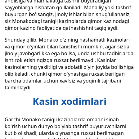
aholisiga va mamlakatga tashrif buyuradigan
sayyohlarga nisbatan qo'llaniladi. Mahalliy yoki tashrif
buyurgan bo'lsangiz, jinoiy ishlar bilan shug'ullanasiz,
siz Monakodagi taniqli kazinolarda qimor kazinodagi
qimor kazino faoliyatida qatnashishni taqiqlaydi.
Shunday qilib, Monako o'zining hashamatli kazinolari
va qimor o'yinlari bilan tanishishi mumkin, agar sizda
jinoiy javobgarlikka ega bo'lsa, unda ushbu tadbirlarda
ishtirok etishingizga ruxsat berilmaydi. Kasinlar
kazinolarning yaxlitligi va adolatli o'yin joyida bo'lishiga
olib keladi, chunki qimor o'ynashga ruxsat berilgan
barcha odamlar uchun xavfsiz va yoqimli tajribani
ta'minlaydi.
Kasin xodimlari
Garchi Monako taniqli kazinolarda omadni sinab
ko'rish uchun dunyo bo'ylab tashrif buyuruvchilarni
kutib olishadi, ularda o'ynashga ruxsat berilmagan