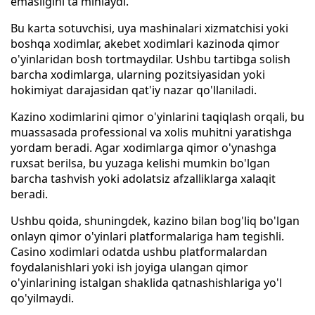
emasligini ta'minlaydi.
Bu karta sotuvchisi, uya mashinalari xizmatchisi yoki
boshqa xodimlar, akebet xodimlari kazinoda qimor
o'yinlaridan bosh tortmaydilar. Ushbu tartibga solish
barcha xodimlarga, ularning pozitsiyasidan yoki
hokimiyat darajasidan qat'iy nazar qo'llaniladi.
Kazino xodimlarini qimor o'yinlarini taqiqlash orqali, bu
muassasada professional va xolis muhitni yaratishga
yordam beradi. Agar xodimlarga qimor o'ynashga
ruxsat berilsa, bu yuzaga kelishi mumkin bo'lgan
barcha tashvish yoki adolatsiz afzalliklarga xalaqit
beradi.
Ushbu qoida, shuningdek, kazino bilan bog'liq bo'lgan
onlayn qimor o'yinlari platformalariga ham tegishli.
Casino xodimlari odatda ushbu platformalardan
foydalanishlari yoki ish joyiga ulangan qimor
o'yinlarining istalgan shaklida qatnashishlariga yo'l
qo'yilmaydi.