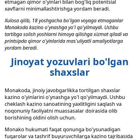
etmagan qimor o'yinlari bilan bog'liq potentsial
xavflarni minimallashtirishga yordam beradi.
Xulosa qilib, 18 yoshgacha bo'lgan voyaga etmaganlar
Monakoda kazino o'ynashga yo'l qo'yilmaydi. Ushbu
tartibga solish yoshlarni himoya qilishga xizmat qiladi va
printsipda qimor o'yinlarida mas'uliyatli amaliyotlarga
yordam beradi.
Jinoyat yozuvlari bo'lgan
shaxslar
Monakoda, jinoiy javobgarlikka tortilgan shaxslar
kazino o'yinlarini o'ynashga yo'l qo'yilmaydi. Ushbu
cheklash kazino sanoatining yaxlitligini saqlash va
noqonuniy faoliyatni muassasalar doirasida olib
borishining oldini olish uchun.
Monako hukumati faqat qonunga bo'ysunadigan
fuqarolar va tashrif buyuruvchilarga kazino tajribasida