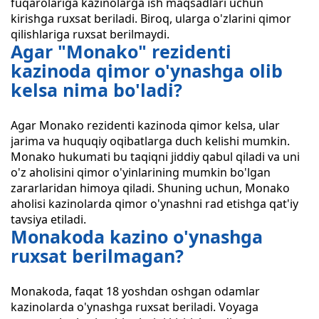
fuqarolariga kazinolarga ish maqsadlari uchun
kirishga ruxsat beriladi. Biroq, ularga o'zlarini qimor
qilishlariga ruxsat berilmaydi.
Agar "Monako" rezidenti
kazinoda qimor o'ynashga olib
kelsa nima bo'ladi?
Agar Monako rezidenti kazinoda qimor kelsa, ular
jarima va huquqiy oqibatlarga duch kelishi mumkin.
Monako hukumati bu taqiqni jiddiy qabul qiladi va uni
o'z aholisini qimor o'yinlarining mumkin bo'lgan
zararlaridan himoya qiladi. Shuning uchun, Monako
aholisi kazinolarda qimor o'ynashni rad etishga qat'iy
tavsiya etiladi.
Monakoda kazino o'ynashga
ruxsat berilmagan?
Monakoda, faqat 18 yoshdan oshgan odamlar
kazinolarda o'ynashga ruxsat beriladi. Voyaga