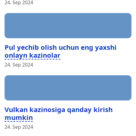
24. Sep 2024
Pul yechib olish uchun eng yaxshi
onlayn kazinolar
24. Sep 2024
Vulkan kazinosiga qanday kirish
mumkin
24. Sep 2024