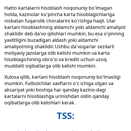
Hatto kartalarni hisoblash noqonuniy bo'lmagan
holda, kazinolar ko'pincha karta hisoblagichlariga
nisbatan fuqarolik choralarini ko'rishga haqli. Ular
kartani hisoblashning aldamchi yoki aldamchi amaliyot
shaklidir deb da'vo qilishlari mumkin, bu esa o'yinning
yaxlitligini buzadigan aldash yoki aldamchi
amaliyotning shaklidir. Ushbu da'vogarlar sezilarli
moliyaviy jazolarga olib kelishi mumkin va karta
hisoblagichining obro'si va krediti uchun uzoq
muddatli oqibatlarga olib kelishi mumkin.
Xulosa qilib, kartani hisoblash noqonuniy bo'lmasligi
mumkin. Futbolchilar xavflarni o'z ichiga olgan va
aksariyat yoki boshqa har qanday kazino-dagi
kartalarni hisoblashga urinishdan oldin qanday
oqibatlarga olib kelishlari kerak.
TSS: