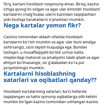
Yo'q, kartani hisoblash noqonuniy emas. Biroq, kazino
ichiga qovog'ini solgan va agar ular kimnidir hisoblash
kartalarini chalg'itsalar, ularni kazindan taqiqlashlari
yoki boshqa harakatlarni o'ynashlari mumkin.
Nega kartalar yomon fikr?
Casinos tomonidan aldash sifatida hisoblash
kartalarini ko'rish mumkin va agar ular buni amalga
oshirsangiz, sizni tepish huquqiga ega. Bundan
tashqari, u muvaffaqiyatli bo'lish uchun katta
miqdordagi mahorat va amaliyotni talab qiladi va agar
ehtiyot bo'lmasangiz, siz g'alabadan ko'ra pul
yo'qotishingiz mumkin.
Kartalarni hisoblashning
xatarlari va oqibatlari qanday??
Hisoblash kartalarining xatarlari, ba'zi hollarda
taqiqlangan va hatto qonuniy oqibatlarga olib kelishi
mumkin bo'lgan kazino tomonidan ushlangan kazino