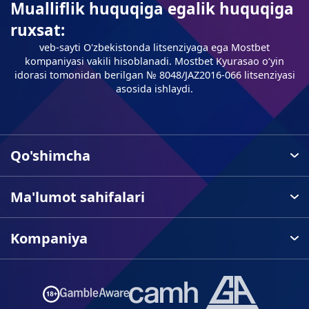
Mualliflik huquqiga egalik huquqiga
ruxsat:
veb-sayti O'zbekistonda litsenziyaga ega Mostbet
kompaniyasi vakili hisoblanadi. Mostbet Kyurasao oʻyin
idorasi tomonidan berilgan № 8048/JAZ2016-066 litsenziyasi
asosida ishlaydi.
Qo'shimcha
Ma'lumot sahifalari
Kompaniya