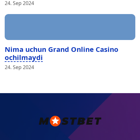
24. Sep 2024
Nima uchun Grand Online Casino
ochilmaydi
24. Sep 2024