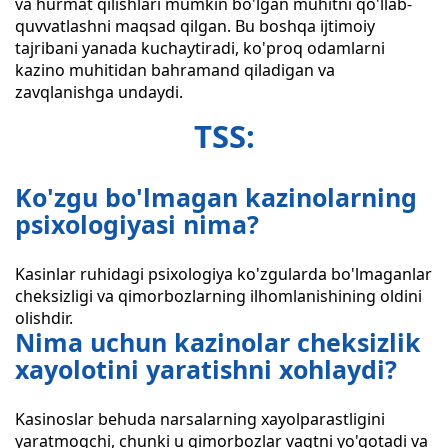
va hurmat qilishlari mumkin bo'lgan muhitni qo'llab-
quvvatlashni maqsad qilgan. Bu boshqa ijtimoiy
tajribani yanada kuchaytiradi, ko'proq odamlarni
kazino muhitidan bahramand qiladigan va
zavqlanishga undaydi.
TSS:
Ko'zgu bo'lmagan kazinolarning
psixologiyasi nima?
Kasinlar ruhidagi psixologiya ko'zgularda bo'lmaganlar
cheksizligi va qimorbozlarning ilhomlanishining oldini
olishdir.
Nima uchun kazinolar cheksizlik
xayolotini yaratishni xohlaydi?
Kasinoslar behuda narsalarning xayolparastligini
yaratmoqchi, chunki u qimorbozlar vaqtni yo'qotadi va