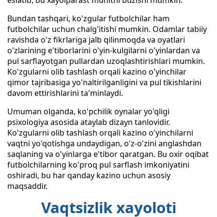
eslatib, bu xayolparast muhitni buzishi mumkin.
Bundan tashqari, ko'zgular futbolchilar ham
futbolchilar uchun chalg'itishi mumkin. Odamlar tabiiy
ravishda o'z fikrlariga jalb qilinmoqda va oyatlari
o'zlarining e'tiborlarini o'yin-kulgilarni o'yinlardan va
pul sarflayotgan pullardan uzoqlashtirishlari mumkin.
Ko'zgularni olib tashlash orqali kazino o'yinchilar
qimor tajribasiga yo'naltirilganligini va pul tikishlarini
davom ettirishlarini ta'minlaydi.
Umuman olganda, ko'pchilik oynalar yo'qligi
psixologiya asosida ataylab dizayn tanlovidir.
Ko'zgularni olib tashlash orqali kazino o'yinchilarni
vaqtni yo'qotishga undaydigan, o'z-o'zini anglashdan
saqlaning va o'yinlarga e'tibor qaratgan. Bu oxir oqibat
futbolchilarning ko'proq pul sarflash imkoniyatini
oshiradi, bu har qanday kazino uchun asosiy
maqsaddir.
Vaqtsizlik xayoloti