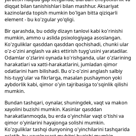
diqqat bilan tanishishlari bilan mashhur. Aksariyat
kazinolarda topish mumkin bo'lgan bitta qiziqarli
element - bu ko'zgular yo'qligi.
Bir qarashda, bu oddiy dizayn tanlovi kabi ko'rinishi
mumkin, ammo u aslida psixologiyaga asoslangan.
Ko'zguliklar qasddan qasddan qochishadi, chunki ular
o'z-o'zini anglash va aks ettirish tuyg'usini yaratadilar.
Odamlar o'zlarini oynada ko'rishganda, ular o'zlarining
harakatlari va xatti-harakatlarini, jumladan qimor
odatlarini ham bilishadi. Bu o'z-o'zini anglash salbiy
his-tuyg'ular va fikrlarga, masalan pushaymon yoki
aybdorlik kabi, qimor o'yin tajribasiga to'sqinlik qilishi
mumkin.
Bundan tashqari, oynalar, shuningdek, vaqt va makon
xayolini buzishi mumkin. Kasinlar qasddan
harakatlanmoqda, bu erda o'yinchilar vaqt o'tishi va
qimor o'yinlarini hayajonga solishi mumkin.
Ko'zguliklar tashqi dunyoning o'yinchilarini tashqarida