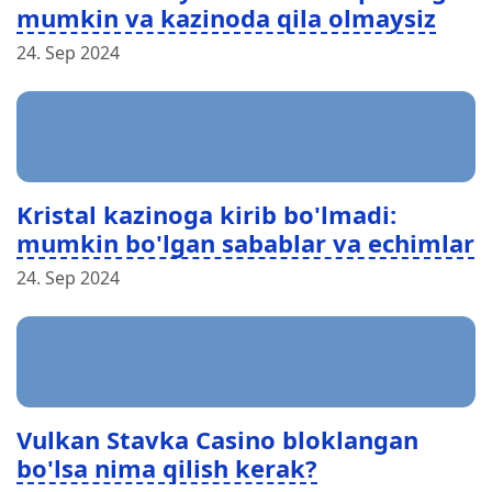
mumkin va kazinoda qila olmaysiz
24. Sep 2024
Kristal kazinoga kirib bo'lmadi:
mumkin bo'lgan sabablar va echimlar
24. Sep 2024
Vulkan Stavka Casino bloklangan
bo'lsa nima qilish kerak?