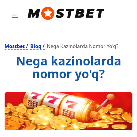
Mostbet
/
Blog
/
Nega Kazinolarda Nomor Yo'q?
Nega kazinolarda
nomor yo'q?