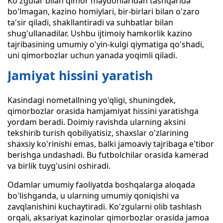
Ko'zgular bilan qimor maydonlaridan tashqarida
bo'lmagan, kazino homiylari, bir-birlari bilan o'zaro
ta'sir qiladi, shakllantiradi va suhbatlar bilan
shug'ullanadilar. Ushbu ijtimoiy hamkorlik kazino
tajribasining umumiy o'yin-kulgi qiymatiga qo'shadi,
uni qimorbozlar uchun yanada yoqimli qiladi.
Jamiyat hissini yaratish
Kasindagi nometallning yo'qligi, shuningdek,
qimorbozlar orasida hamjamiyat hissini yaratishga
yordam beradi. Doimiy ravishda ularning aksini
tekshirib turish qobiliyatisiz, shaxslar o'zlarining
shaxsiy ko'rinishi emas, balki jamoaviy tajribaga e'tibor
berishga undashadi. Bu futbolchilar orasida kamerad
va birlik tuyg'usini oshiradi.
Odamlar umumiy faoliyatda boshqalarga aloqada
bo'lishganda, u ularning umumiy qoniqishi va
zavqlanishini kuchaytiradi. Ko'zgularni olib tashlash
orqali, aksariyat kazinolar qimorbozlar orasida jamoa