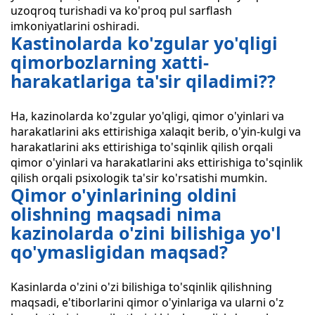
uzoqroq turishadi va ko'proq pul sarflash
imkoniyatlarini oshiradi.
Kastinolarda ko'zgular yo'qligi
qimorbozlarning xatti-
harakatlariga ta'sir qiladimi??
Ha, kazinolarda ko'zgular yo'qligi, qimor o'yinlari va
harakatlarini aks ettirishiga xalaqit berib, o'yin-kulgi va
harakatlarini aks ettirishiga to'sqinlik qilish orqali
qimor o'yinlari va harakatlarini aks ettirishiga to'sqinlik
qilish orqali psixologik ta'sir ko'rsatishi mumkin.
Qimor o'yinlarining oldini
olishning maqsadi nima
kazinolarda o'zini bilishiga yo'l
qo'ymasligidan maqsad?
Kasinlarda o'zini o'zi bilishiga to'sqinlik qilishning
maqsadi, e'tiborlarini qimor o'yinlariga va ularni o'z