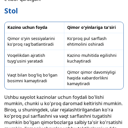
Stol
Kazino uchun foyda
Qimor o'yinlariga ta'siri
Qimor o'yin sessiyalarini
Ko'proq pul sarflash
ko'proq rag'batlantiradi
ehtimolini oshiradi
Voqelikdan ajratish
Kazino muhitida egilishni
tuyg'usini yaratadi
kuchaytiradi
Qimor qimor davomiyligi
Vaqt bilan bog'liq bo'lgan
haqida xabardorlikni
bosimni kamaytiradi
kamaytiradi
Ushbu xayolot kazinolar uchun foydali bo'lishi
mumkin, chunki u ko'proq daromad keltirishi mumkin.
Biroq, u shuningdek, ular rejalashtirilgandan ko'ra
ko'proq pul sarflashni va vaqt sarflashni tugatishi
mumkin bo'lgan qimorbozlarga salbiy ta'sir ko'rsatishi