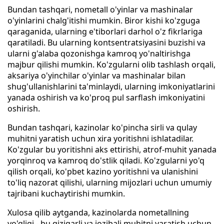
Bundan tashqari, nometall o'yinlar va mashinalar
o'yinlarini chalg'itishi mumkin. Biror kishi ko'zguga
qaraganida, ularning e'tiborlari darhol o'z fikrlariga
qaratiladi. Bu ularning kontsentratsiyasini buzishi va
ularni g'alaba qozonishga kamroq yo'naltirishga
majbur qilishi mumkin. Ko'zgularni olib tashlash orqali,
aksariya o'yinchilar o'yinlar va mashinalar bilan
shug'ullanishlarini ta'minlaydi, ularning imkoniyatlarini
yanada oshirish va ko'proq pul sarflash imkoniyatini
oshirish.
Bundan tashqari, kazinolar ko'pincha sirli va qulay
muhitni yaratish uchun xira yoritishni ishlatadilar.
Ko'zgular bu yoritishni aks ettirishi, atrof-muhit yanada
yorqinroq va kamroq do'stlik qiladi. Ko'zgularni yo'q
qilish orqali, ko'pbet kazino yoritishni va ulanishini
to'liq nazorat qilishi, ularning mijozlari uchun umumiy
tajribani kuchaytirishi mumkin.
Xulosa qilib aytganda, kazinolarda nometallning
yo'qligi - bu qiziqarli va jozibali muhitni yaratish uchun