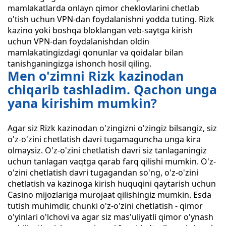
mamlakatlarda onlayn qimor cheklovlarini chetlab
o'tish uchun VPN-dan foydalanishni yodda tuting. Rizk
kazino yoki boshqa bloklangan veb-saytga kirish
uchun VPN-dan foydalanishdan oldin
mamlakatingizdagi qonunlar va qoidalar bilan
tanishganingizga ishonch hosil qiling.
Men o'zimni Rizk kazinodan
chiqarib tashladim. Qachon unga
yana kirishim mumkin?
Agar siz Rizk kazinodan o'zingizni o'zingiz bilsangiz, siz
o'z-o'zini chetlatish davri tugamaguncha unga kira
olmaysiz. O'z-o'zini chetlatish davri siz tanlaganingiz
uchun tanlagan vaqtga qarab farq qilishi mumkin. O'z-
o'zini chetlatish davri tugagandan so'ng, o'z-o'zini
chetlatish va kazinoga kirish huquqini qaytarish uchun
Casino mijozlariga murojaat qilishingiz mumkin. Esda
tutish muhimdir, chunki o'z-o'zini chetlatish - qimor
o'yinlari o'lchovi va agar siz mas'uliyatli qimor o'ynash