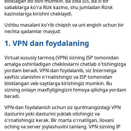
bloklagan bo'lishi mumkin. Ba'zida ISS, ba'zi bir
sabablarga ko'ra Rizk kazino, shu jumladan Rizsk
kazinolariga kirishni cheklaydi.
Ushbu masalani ko'rib chiqish va uni engish uchun bir
nechta qadamlar mavjud:
1. VPN dan foydalaning
Virtual xususiy tarmoq (VPN) sizning ISP tomonidan
amalga oshiriladigan cheklovlarni chetlab o'tishingizga
yordam beradi. VPN-dan foydalanib, siz Internetga
xavfsiz ulanishni o'rnatishingiz va ISP tomonidan
bloklangan veb-saytlarga kirishingiz mumkin. Bu
sizning onlayn maxfiyligingizni himoya qilishga yordam
beradi.
VPN-dan foydalanish uchun siz qurilmangizdagi VPN
dasturini yoki dasturini yuklab olishingiz va
o'rnatishingiz kerak. Bir marta o'rnatilgan, ilovani
oching va server joylashuvini tanlang. VPN sizning IP