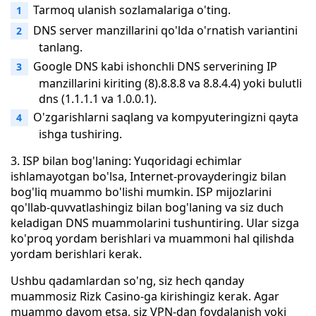
Tarmoq ulanish sozlamalariga o'ting.
DNS server manzillarini qo'lda o'rnatish variantini
tanlang.
Google DNS kabi ishonchli DNS serverining IP
manzillarini kiriting (8).8.8.8 va 8.8.4.4) yoki bulutli
dns (1.1.1.1 va 1.0.0.1).
O'zgarishlarni saqlang va kompyuteringizni qayta
ishga tushiring.
3. ISP bilan bog'laning: Yuqoridagi echimlar
ishlamayotgan bo'lsa, Internet-provayderingiz bilan
bog'liq muammo bo'lishi mumkin. ISP mijozlarini
qo'llab-quvvatlashingiz bilan bog'laning va siz duch
keladigan DNS muammolarini tushuntiring. Ular sizga
ko'proq yordam berishlari va muammoni hal qilishda
yordam berishlari kerak.
Ushbu qadamlardan so'ng, siz hech qanday
muammosiz Rizk Casino-ga kirishingiz kerak. Agar
muammo davom etsa, siz VPN-dan foydalanish yoki