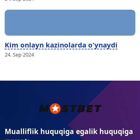
Kim onlayn kazinolarda o'ynaydi
24. Sep 2024
Mualliflik huquqiga egalik huquqiga