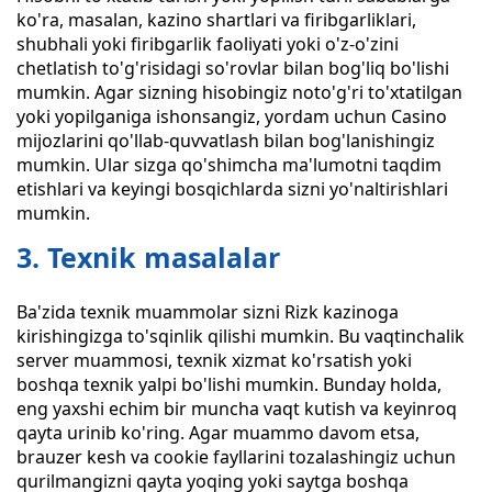
ko'ra, masalan, kazino shartlari va firibgarliklari,
shubhali yoki firibgarlik faoliyati yoki o'z-o'zini
chetlatish to'g'risidagi so'rovlar bilan bog'liq bo'lishi
mumkin. Agar sizning hisobingiz noto'g'ri to'xtatilgan
yoki yopilganiga ishonsangiz, yordam uchun Casino
mijozlarini qo'llab-quvvatlash bilan bog'lanishingiz
mumkin. Ular sizga qo'shimcha ma'lumotni taqdim
etishlari va keyingi bosqichlarda sizni yo'naltirishlari
mumkin.
3. Texnik masalalar
Ba'zida texnik muammolar sizni Rizk kazinoga
kirishingizga to'sqinlik qilishi mumkin. Bu vaqtinchalik
server muammosi, texnik xizmat ko'rsatish yoki
boshqa texnik yalpi bo'lishi mumkin. Bunday holda,
eng yaxshi echim bir muncha vaqt kutish va keyinroq
qayta urinib ko'ring. Agar muammo davom etsa,
brauzer kesh va cookie fayllarini tozalashingiz uchun
qurilmangizni qayta yoqing yoki saytga boshqa