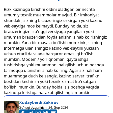
Rizk kazinoga kirishni oldini oladigan bir nechta
umumiy texnik muammolar mavjud. Bir imkoniyat
shundaki, sizning brauzeringiz eskirgan yoki kazino
veb-saytiga mos kelmaydi. Bunday holda, siz
brauzeringizni so'nggi versiyaga yangilash yoki
umuman brauzeridan foydalanishni sinab ko'rishingiz
mumkin. Yana bir masala bo'lishi mumkinki, sizning
Internetga ulanishingiz kazino veb-saytini yuklash
uchun etarli darajada barqaror emasligi bo'lishi
mumkin. Modem / yo'riqnomani qayta ishga
tushirishga yoki muammoni hal qilish uchun boshqa
tarmoqqa ulanishni sinab ko'ring. Agar siz hali ham
muammoga duch kelsangiz, kazino serveri trafikni
boshdan kechirish yoki texnik xizmat ko'rsatgan
bo'lishi mumkin. Bunday holda, siz boshqa vaqtda
kazinoga kirishga harakat qilishingiz mumkin.
Xudayberdi Zakirov
So'nggi o'zgartirish:
24. Sep 2024