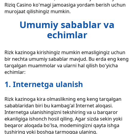
Riziq Casino ko'magi jamoasiga yordam berish uchun
murojaat qilishingiz mumkin.
Umumiy sabablar va
echimlar
Rizk kazinoga kirishingiz mumkin emasligingiz uchun
bir nechta umumiy sabablar mavjud. Bu erda eng keng
tarqalgan muammolar va ularni hal qilish bo'yicha
echimlar:
1. Internetga ulanish
Rizk kazinoga kira olmaslikning eng keng tarqalgan
sabablaridan biri bu kambag'al Internet aloqasi.
Internetga ulanishingizni tekshiring va u barqaror
ekanligiga ishonch hosil qiling. Agar sizda sekin yoki
beqaror aloqada bo'lsa, modemingizni qayta ishga
tushiring yoki boshqa tarmoqqa ulaning.