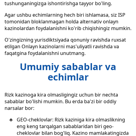
tushunganingizga ishontirishga tayyor bo'ling.
Agar ushbu echimlarning hech biri ishlamasa, siz ISP
tomonidan bloklanmagan holda alternativ onlayn
kazinolardan foydalanishni ko'rib chiqishingiz mumkin.
O'zingizning yurisdiktsiyada qonuniy ravishda ruxsat
etilgan Onlayn kazinolarni mas'uliyatli ravishda va
faqatgina foydalanishni unutmang.
Umumiy sabablar va
echimlar
Rizk kazinoga kira olmasligingiz uchun bir nechta
sabablar bo'lishi mumkin. Bu erda ba'zi bir oddiy
narsalar bor:
GEO-cheklovlar: Rizk kaziniga kira olmaslikning
eng keng tarqalgan sabablaridan biri geo-
cheklovlar bilan bog'liq. Kazino mamlakatingizda