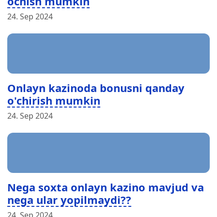
ochish mumkin
24. Sep 2024
Onlayn kazinoda bonusni qanday
o'chirish mumkin
24. Sep 2024
Nega soxta onlayn kazino mavjud va
nega ular yopilmaydi??
24. Sep 2024