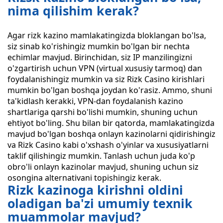
nima qilishim kerak?
Agar rizk kazino mamlakatingizda bloklangan bo'lsa,
siz sinab ko'rishingiz mumkin bo'lgan bir nechta
echimlar mavjud. Birinchidan, siz IP manzilingizni
o'zgartirish uchun VPN (virtual xususiy tarmoq) dan
foydalanishingiz mumkin va siz Rizk Casino kirishlari
mumkin bo'lgan boshqa joydan ko'rasiz. Ammo, shuni
ta'kidlash kerakki, VPN-dan foydalanish kazino
shartlariga qarshi bo'lishi mumkin, shuning uchun
ehtiyot bo'ling. Shu bilan bir qatorda, mamlakatingizda
mavjud bo'lgan boshqa onlayn kazinolarni qidirishingiz
va Rizk Casino kabi o'xshash o'yinlar va xususiyatlarni
taklif qilishingiz mumkin. Tanlash uchun juda ko'p
obro'li onlayn kazinolar mavjud, shuning uchun siz
osongina alternativani topishingiz kerak.
Rizk kazinoga kirishni oldini
oladigan ba'zi umumiy texnik
muammolar mavjud?