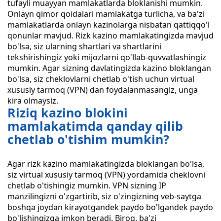
tufayli muayyan mamlakatlarda bloklanishi mumkin.
Onlayn qimor qoidalari mamlakatga turlicha, va ba'zi
mamlakatlarda onlayn kazinolarga nisbatan qattiqqo'l
qonunlar mavjud. Rizk kazino mamlakatingizda mavjud
bo'lsa, siz ularning shartlari va shartlarini
tekshirishingiz yoki mijozlarni qo'llab-quvvatlashingiz
mumkin. Agar sizning davlatingizda kazino bloklangan
bo'lsa, siz cheklovlarni chetlab o'tish uchun virtual
xususiy tarmoq (VPN) dan foydalanmasangiz, unga
kira olmaysiz.
Riziq kazino blokini
mamlakatimda qanday qilib
chetlab o'tishim mumkin?
Agar rizk kazino mamlakatingizda bloklangan bo'lsa,
siz virtual xususiy tarmoq (VPN) yordamida cheklovni
chetlab o'tishingiz mumkin. VPN sizning IP
manzilingizni o'zgartirib, siz o'zingizning veb-saytga
boshqa joydan kirayotgandek paydo bo'lgandek paydo
bo'lishingizga imkon beradi. Biroq, ba'zi