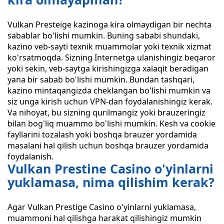
Vulkan Presteige kazinoga kira olmaydigan bir nechta
sabablar bo'lishi mumkin. Buning sababi shundaki,
kazino veb-sayti texnik muammolar yoki texnik xizmat
ko'rsatmoqda. Sizning Internetga ulanishingiz beqaror
yoki sekin, veb-saytga kirishingizga xalaqit beradigan
yana bir sabab bo'lishi mumkin. Bundan tashqari,
kazino mintaqangizda cheklangan bo'lishi mumkin va
siz unga kirish uchun VPN-dan foydalanishingiz kerak.
Va nihoyat, bu sizning qurilmangiz yoki brauzeringiz
bilan bog'liq muammo bo'lishi mumkin. Kesh va cookie
fayllarini tozalash yoki boshqa brauzer yordamida
masalani hal qilish uchun boshqa brauzer yordamida
foydalanish.
Vulkan Prestine Casino o'yinlarni
yuklamasa, nima qilishim kerak?
Agar Vulkan Prestige Casino o'yinlarni yuklamasa,
muammoni hal qilishga harakat qilishingiz mumkin