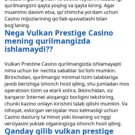
qurilmangizni qayta yoqing va qayta kiring. Agar
muammo davom etsa, qo'shimcha yordam uchun
Casino mijozlarining qo'llab-quvvatlashi bilan
bog'laning.
Nega Vulkan Prestige Casino
mening qurilmangizda
ishlamaydi??
Vulkan Prestine Casino qurilmangizda ishlamayapti
nima uchun bir nechta sabablar bo'lishi mumkin.
Birinchidan, qurilmangiz minimal tizim talablariga
javob berishiga ishonch hosil qiling, shu jumladan mos
operatsion tizim va etarli xotira. Ikkinchidan, siz
barqaror Internet aloqangiz borligini tekshiring,
chunki kazino onlayn kirishini talab qilishi mumkin. Va
nihoyat, eskirgan versiyalar mos kelmasligi uchun
Casino dasturiy ta'minot yoki ilovaning so'nggi
versiyasini yuklab olganingizga ishonch hosil qiling.
Qanday qilib vulkan prestige