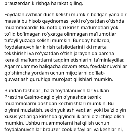
brauzerdan kirishga harakat qiling.
Foydalanuvchilar duch kelishi mumkin bo'lgan yana bir
masala bu hisob qaydnomasi yoki ro'yxatdan o'tishda
muammolardir. Bu noto'g'ri kirish ma'lumotlari yoki
to'liq bo'lmagan ro'yxatga olinmagan ma'lumotlar
tufayli yuzaga kelishi mumkin. Bunday hollarda,
foydalanuvchilar kirish tafsilotlarini ikki marta
tekshirishi va ro'yxatdan o'tish jarayonida barcha
kerakli ma'lumotlarni taqdim etishlarini ta'minlaydilar.
Agar muammo haligacha davom etsa, foydalanuvchilar
qo'shimcha yordam uchun mijozlarni qo'llab-
quvvatlash guruhiga murojaat qilishlari mumkin.
Bundan tashqari, ba'zi foydalanuvchilar Vulkan
Prestine Casino-dagi o'yin o'ynashda texnik
muammolarni boshdan kechirishlari mumkin. Bu
o'yinni muzlatish, sekin yuklash vaqtlari yoki ba'zi o'yin
xususiyatlariga kirishda qiyinchiliklarni o'z ichiga olishi
mumkin. Ushbu muammolarni hal qilish uchun
foydalanuvchilar brauzer cookie fayllari va keshlarini,