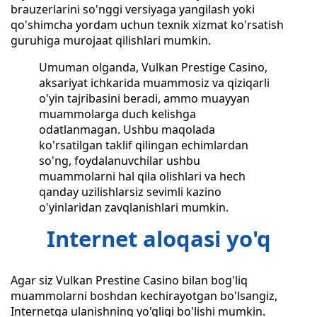
brauzerlarini so'nggi versiyaga yangilash yoki
qo'shimcha yordam uchun texnik xizmat ko'rsatish
guruhiga murojaat qilishlari mumkin.
Umuman olganda, Vulkan Prestige Casino,
aksariyat ichkarida muammosiz va qiziqarli
o'yin tajribasini beradi, ammo muayyan
muammolarga duch kelishga
odatlanmagan. Ushbu maqolada
ko'rsatilgan taklif qilingan echimlardan
so'ng, foydalanuvchilar ushbu
muammolarni hal qila olishlari va hech
qanday uzilishlarsiz sevimli kazino
o'yinlaridan zavqlanishlari mumkin.
Internet aloqasi yo'q
Agar siz Vulkan Prestine Casino bilan bog'liq
muammolarni boshdan kechirayotgan bo'lsangiz,
Internetga ulanishning yo'qligi bo'lishi mumkin.