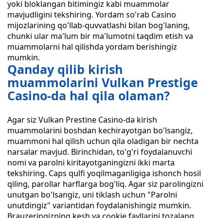
yoki bloklangan bitimingiz kabi muammolar
mavjudligini tekshiring. Yordam so'rab Casino
mijozlarining qo'llab-quvvatlashi bilan bog'laning,
chunki ular ma'lum bir ma'lumotni taqdim etish va
muammolarni hal qilishda yordam berishingiz
mumkin.
Qanday qilib kirish
muammolarini Vulkan Prestige
Casino-da hal qila olaman?
Agar siz Vulkan Prestine Casino-da kirish
muammolarini boshdan kechirayotgan bo'lsangiz,
muammoni hal qilish uchun qila oladigan bir nechta
narsalar mavjud. Birinchidan, to'g'ri foydalanuvchi
nomi va parolni kiritayotganingizni ikki marta
tekshiring. Caps qulfi yoqilmaganligiga ishonch hosil
qiling, parollar harflarga bog'liq. Agar siz parolingizni
unutgan bo'lsangiz, uni tiklash uchun "Parolni
unutdingiz" variantidan foydalanishingiz mumkin.
Brauzeringizning kesh va cookie fayllarini tozalang,