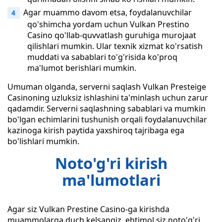
Agar muammo davom etsa, foydalanuvchilar
qo'shimcha yordam uchun Vulkan Prestino
Casino qo'llab-quvvatlash guruhiga murojaat
qilishlari mumkin. Ular texnik xizmat ko'rsatish
muddati va sabablari to'g'risida ko'proq
ma'lumot berishlari mumkin.
Umuman olganda, serverni saqlash Vulkan Presteige
Casinoning uzluksiz ishlashini ta'minlash uchun zarur
qadamdir. Serverni saqlashning sabablari va mumkin
bo'lgan echimlarini tushunish orqali foydalanuvchilar
kazinoga kirish paytida yaxshiroq tajribaga ega
bo'lishlari mumkin.
Noto'g'ri kirish
ma'lumotlari
Agar siz Vulkan Prestine Casino-ga kirishda
muammolarga duch kelsangiz, ehtimol siz noto'g'ri