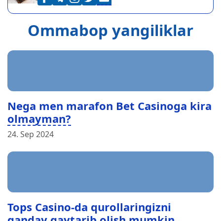
Ommabop yangiliklar
Nega men marafon Bet Casinoga kira
olmayman?
24. Sep 2024
Tops Casino-da qurollaringizni
qanday qaytarib olish mumkin