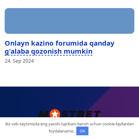
Onlayn kazino forumida qanday
g'alaba qozonish mumkin
24. Sep 2024
Biz veb-saytimizda eng yaxshi tajribani berish uchun cookie-fayllardan
foydalanamiz.
OK
Mualliflik huquqiga egalik huquqiga