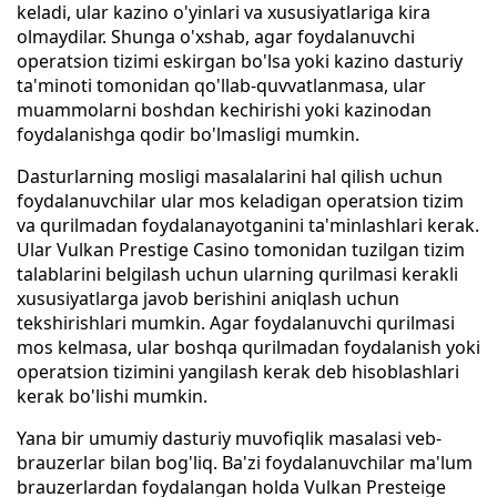
keladi, ular kazino o'yinlari va xususiyatlariga kira
olmaydilar. Shunga o'xshab, agar foydalanuvchi
operatsion tizimi eskirgan bo'lsa yoki kazino dasturiy
ta'minoti tomonidan qo'llab-quvvatlanmasa, ular
muammolarni boshdan kechirishi yoki kazinodan
foydalanishga qodir bo'lmasligi mumkin.
Dasturlarning mosligi masalalarini hal qilish uchun
foydalanuvchilar ular mos keladigan operatsion tizim
va qurilmadan foydalanayotganini ta'minlashlari kerak.
Ular Vulkan Prestige Casino tomonidan tuzilgan tizim
talablarini belgilash uchun ularning qurilmasi kerakli
xususiyatlarga javob berishini aniqlash uchun
tekshirishlari mumkin. Agar foydalanuvchi qurilmasi
mos kelmasa, ular boshqa qurilmadan foydalanish yoki
operatsion tizimini yangilash kerak deb hisoblashlari
kerak bo'lishi mumkin.
Yana bir umumiy dasturiy muvofiqlik masalasi veb-
brauzerlar bilan bog'liq. Ba'zi foydalanuvchilar ma'lum
brauzerlardan foydalangan holda Vulkan Presteige