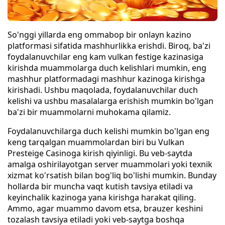
So'nggi yillarda eng ommabop bir onlayn kazino
platformasi sifatida mashhurlikka erishdi. Biroq, ba'zi
foydalanuvchilar eng kam vulkan festige kazinasiga
kirishda muammolarga duch kelishlari mumkin, eng
mashhur platformadagi mashhur kazinoga kirishga
kirishadi. Ushbu maqolada, foydalanuvchilar duch
kelishi va ushbu masalalarga erishish mumkin bo'lgan
ba'zi bir muammolarni muhokama qilamiz.
Foydalanuvchilarga duch kelishi mumkin bo'lgan eng
keng tarqalgan muammolardan biri bu Vulkan
Presteige Casinoga kirish qiyinligi. Bu veb-saytda
amalga oshirilayotgan server muammolari yoki texnik
xizmat ko'rsatish bilan bog'liq bo'lishi mumkin. Bunday
hollarda bir muncha vaqt kutish tavsiya etiladi va
keyinchalik kazinoga yana kirishga harakat qiling.
Ammo, agar muammo davom etsa, brauzer keshini
tozalash tavsiya etiladi yoki veb-saytga boshqa