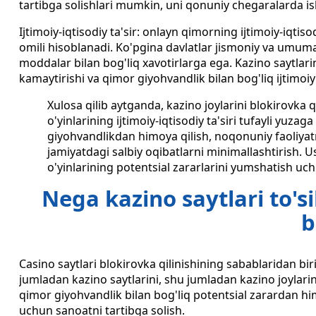
tartibga solishlari mumkin, uni qonuniy chegaralarda i
Ijtimoiy-iqtisodiy ta'sir: onlayn qimorning ijtimoiy-iqtiso
omili hisoblanadi. Ko'pgina davlatlar jismoniy va umum
moddalar bilan bog'liq xavotirlarga ega. Kazino saytlarin
kamaytirishi va qimor giyohvandlik bilan bog'liq ijtimoiy 
Xulosa qilib aytganda, kazino joylarini blokirovka
o'yinlarining ijtimoiy-iqtisodiy ta'siri tufayli yu
giyohvandlikdan himoya qilish, noqonuniy faoliyatni
jamiyatdagi salbiy oqibatlarni minimallashtirish. 
o'yinlarining potentsial zararlarini yumshatish u
Nega kazino saytlari to's
b
Casino saytlari blokirovka qilinishining sabablaridan biri
jumladan kazino saytlarini, shu jumladan kazino joylar
qimor giyohvandlik bilan bog'liq potentsial zarardan him
uchun sanoatni tartibga solish.