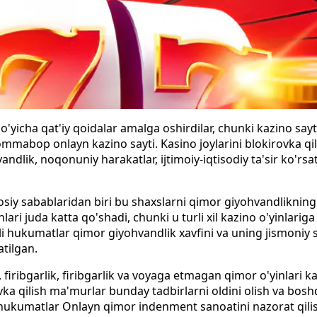
o'yicha qat'iy qoidalar amalga oshirdilar, chunki kazino sayt
, ommabop onlayn kazino sayti. Kasino joylarini blokirovka qi
dlik, noqonuniy harakatlar, ijtimoiy-iqtisodiy ta'sir ko'rsa
asosiy sabablaridan biri bu shaxslarni qimor giyohvandlikni
ari juda katta qo'shadi, chunki u turli xil kazino o'yinlariga 
ali hukumatlar qimor giyohvandlik xavfini va uning jismoniy 
atilgan.
 firibgarlik, firibgarlik va voyaga etmagan qimor o'yinlari k
ovka qilish ma'murlar bunday tadbirlarni oldini olish va bosh
li hukumatlar Onlayn qimor indenment sanoatini nazorat qili