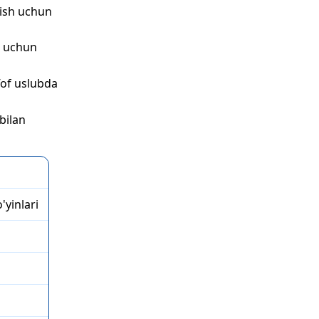
lish uchun
ar uchun
ffof uslubda
bilan
'yinlari