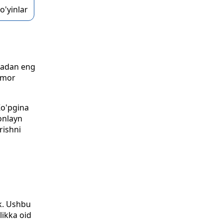
o'yinlar
mladan eng
qimor
Ko'pgina
onlayn
rishni
ak. Ushbu
likka oid