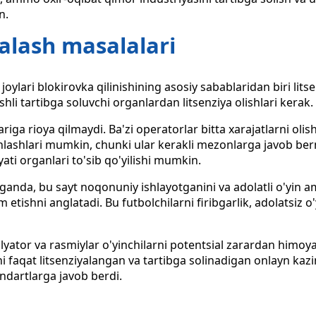
n.
yalash masalalari
ylari blokirovka qilinishining asosiy sabablaridan biri lits
shli tartibga soluvchi organlardan litsenziya olishlari kerak.
riga rioya qilmaydi. Ba'zi operatorlar bitta xarajatlarni olish
i tanlashlari mumkin, chunki ular kerakli mezonlarga javob be
ti organlari to'sib qo'yilishi mumkin.
anganda, bu sayt noqonuniy ishlayotganini va adolatli o'yin a
 etishni anglatadi. Bu futbolchilarni firibgarlik, adolatsiz o'
ulyator va rasmiylar o'yinchilarni potentsial zarardan himoya
rni faqat litsenziyalangan va tartibga solinadigan onlayn kazi
andartlarga javob berdi.