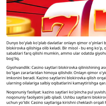
Dunyo bo'ylab ko'plab davlatlar onlayn qimor o'yinlari b
blokirovka qilishiga olib keladi. Bir misol - bu eng ko'p
sabablari farq qilishi mumkin, ammo ular odatda giyohvan
bog'liq.
Giyohvandlik: Casino saytlari blokirovka qilinishining 
bo'lgan zararlaridan himoya qilishdir. Onlayn qimor o'yinl
imkonini beradi. Kazino saytlarini blokirovka qilish orq
ularning oilalariga salbiy oqibatlarini kamaytirishga qar
Noqonuniy faoliyat: kazino saytlari ko'pincha pul yuvish,
noqonuniy faoliyatni jalb qiladi. Ushbu saytlarni blokir
uchun yo'ldir. Casino saytlariga kirishni cheklash orqa