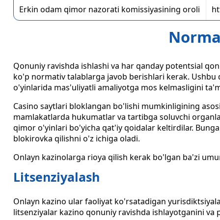
Erkin odam qimor nazorati komissiyasining oroli
ht
Normat
Qonuniy ravishda ishlashi va har qanday potentsial qonu
ko'p normativ talablarga javob berishlari kerak. Ushbu q
o'yinlarida mas'uliyatli amaliyotga mos kelmasligini ta'
Casino saytlari bloklangan bo'lishi mumkinligining asosi
mamlakatlarda hukumatlar va tartibga soluvchi organlar
qimor o'yinlari bo'yicha qat'iy qoidalar keltirdilar. Bu
blokirovka qilishni o'z ichiga oladi.
Onlayn kazinolarga rioya qilish kerak bo'lgan ba'zi umum
Litsenziyalash
Onlayn kazino ular faoliyat ko'rsatadigan yurisdiktsiyal
litsenziyalar kazino qonuniy ravishda ishlayotganini va pl