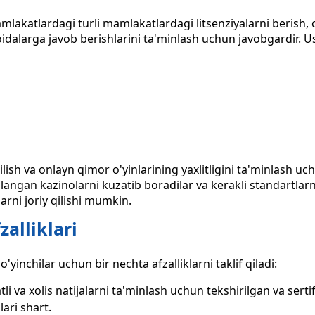
amlakatlardagi turli mamlakatlardagi litsenziyalarni berish,
qoidalarga javob berishlarini ta'minlash uchun javobgardir. 
ish va onlayn qimor o'yinlarining yaxlitligini ta'minlash uch
yalangan kazinolarni kuzatib boradilar va kerakli standartlar
rni joriy qilishi mumkin.
alliklari
yinchilar uchun bir nechta afzalliklarni taklif qiladi:
li va xolis natijalarni ta'minlash uchun tekshirilgan va sert
ari shart.