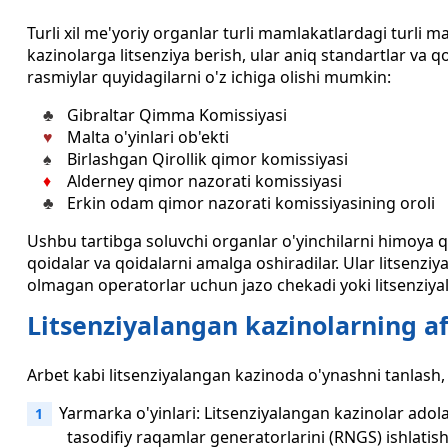
Turli xil me'yoriy organlar turli mamlakatlardagi turli m
kazinolarga litsenziya berish, ular aniq standartlar va 
rasmiylar quyidagilarni o'z ichiga olishi mumkin:
Gibraltar Qimma Komissiyasi
Malta o'yinlari ob'ekti
Birlashgan Qirollik qimor komissiyasi
Alderney qimor nazorati komissiyasi
Erkin odam qimor nazorati komissiyasining oroli
Ushbu tartibga soluvchi organlar o'yinchilarni himoya qil
qoidalar va qoidalarni amalga oshiradilar. Ular litsenzi
olmagan operatorlar uchun jazo chekadi yoki litsenziyala
Litsenziyalangan kazinolarning afz
Arbet kabi litsenziyalangan kazinoda o'ynashni tanlash, o'
Yarmarka o'yinlari: Litsenziyalangan kazinolar adolat
tasodifiy raqamlar generatorlarini (RNGS) ishlatishl