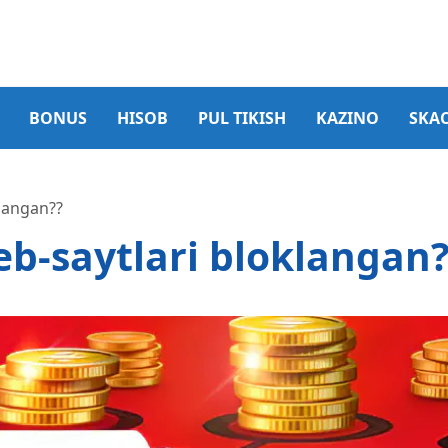
BONUS
HISOB
PUL TIKISH
KAZINO
SKA
langan??
b-saytlari bloklangan