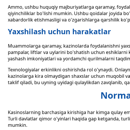
Ammo, ushbu huquqiy majburiyatlarga qaramay, foydalan
qiyinchiliklar bo'lishi mumkin. Ushbu qoidalar joyida bo'
xabardorlik etishmasligi va o'zgarishlarga qarshilik ko
Yaxshilash uchun harakatlar
Muammolarga qaramay, kazinolarda foydalanishni yaxshil
pampalar, liftlar va uylarini bo'shatish uchun eshiklarn
yashash imkoniyatlari va yordamchi qurilmalarni taqdi
Texnologiyalar erkinlikni oshirishda rol o'ynaydi. Onlay
kazinolarga kira olmaydigan shaxslar uchun muqobil vari
taklif qiladi, bu uyning uyidagi qulaylikdan zavqlanib,
Normat
Kasinoslarning barchasiga kirishiga har kimga qulay emas
Turli davlatlar qimor o'yinlari haqida gap ketganda, tur
mumkin.