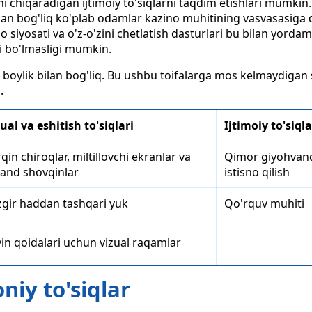
ni chiqaradigan ijtimoiy to'siqlarni taqdim etishlari mumkin
an bog'liq ko'plab odamlar kazino muhitining vasvasasiga 
iyosati va o'z-o'zini chetlatish dasturlari bu bilan yordam
 bo'lmasligi mumkin.
 boylik bilan bog'liq. Bu ushbu toifalarga mos kelmaydigan
.
ual va eshitish to'siqlari
Ijtimoiy to'siqla
qin chiroqlar, miltillovchi ekranlar va
Qimor giyohvand
land shovqinlar
istisno qilish
zgir haddan tashqari yuk
Qo'rquv muhiti
yin qoidalari uchun vizual raqamlar
niy to'siqlar