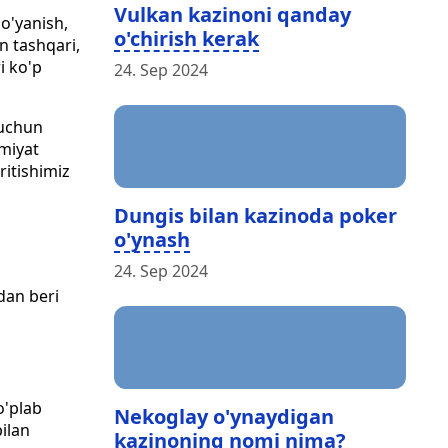
Vulkan kazinoni qanday
o'yanish,
o'chirish kerak
n tashqari,
i ko'p
24. Sep 2024
 uchun
amiyat
itishimiz
Dungis bilan kazinoda poker
o'ynash
24. Sep 2024
dan beri
o'plab
Nekoglay o'ynaydigan
ilan
kazinoning nomi nima?