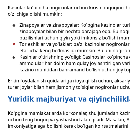
Kasinlar ko'pincha nogironlar uchun kirish huquqini chek
o'z ichiga olishi mumkin:
Zinapoyalar va zinapoyalar: Ko'pgina kazinolar turl
zinapoyalar bilan bir nechta darajaga ega. Bu nog
buzilishlari uchun qiyin yoki imkonsiz bo'lishi mum
Tor eshiklar va yo'laklar: ba'zi kazinolar nogironl
etarlicha keng bo'lmasligi mumkin. Bu uni nogironl
Kasinlar o'tirishning yo'qligi: Casinoslar ko'pincha
ammo ular har doim ham qulay joylashtirilgan vari
kazino muhitidan bahramand bo'lish uchun joy topi
Erkin foydalanish qoidalariga rioya qilish uchun, aksariy
turar joylar bilan ham jismoniy to'siqlar nogironlar u
Yuridik majburiyat va qiyinchilikl
Ko'pgina mamlakatlarda korxonalar, shu jumladan kazino
uchun teng huquq va yashashni talab qiladi. Masalan, A
imkoniyatiga ega bo'lishi kerak bo'lgan ko'rsatmalarini b