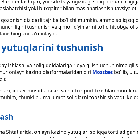
. Bundan tashqari, yurisdiktsiyangizdagi soliq qonunchiligig
slahatchisi yoki buxgalter bilan maslahatlashish tavsiya eti
 qozonish qiziqarli tajriba bo'lishi mumkin, ammo soliq oqi
chiligini tushunish va qimor oʻyinlarini toʻliq hisobga olis
lanishingizni taʼminlaydi.
yutuqlarini tushunish
 ishlashi va soliq qoidalariga rioya qilish uchun nima qilis
ur onlayn kazino platformalaridan biri
Mostbet
bo'lib, u tur
ir.
yinlari, poker musobaqalari va hatto sport tikishlari mumkin.
a muhim, chunki bu ma'lumot soliqlarni topshirish vaqti kel
lash
Shtatlarida, onlayn kazino yutuqlari soliqqa tortiladiga