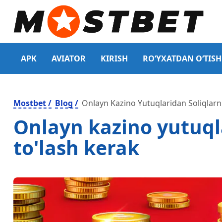
APK
AVIATOR
KIRISH
RO‘YXATDAN O‘TISH
Mostbet
/
Blog
/
Onlayn Kazino Yutuqlaridan Soliqlarn
Onlayn kazino yutuql
to'lash kerak