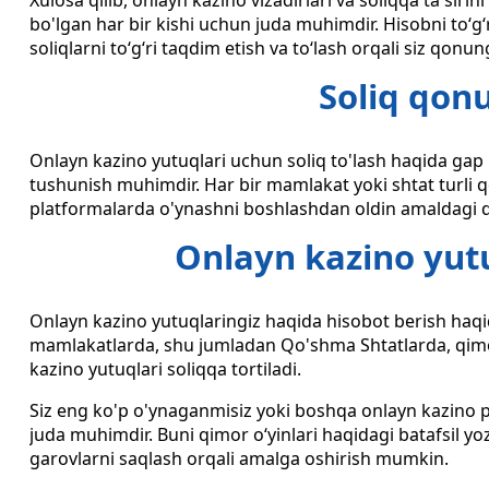
bo'lgan har bir kishi uchun juda muhimdir. Hisobni toʻgʻri
soliqlarni toʻgʻri taqdim etish va toʻlash orqali siz q
Soliq qonu
Onlayn kazino yutuqlari uchun soliq to'lash haqida gap 
tushunish muhimdir. Har bir mamlakat yoki shtat turli
platformalarda o'ynashni boshlashdan oldin amaldagi qo
Onlayn kazino yutu
Onlayn kazino yutuqlaringiz haqida hisobot berish haqid
mamlakatlarda, shu jumladan Qo'shma Shtatlarda, qimo
kazino yutuqlari soliqqa tortiladi.
Siz eng ko'p o'ynaganmisiz yoki boshqa onlayn kazino p
juda muhimdir. Buni qimor oʻyinlari haqidagi batafsil yoz
garovlarni saqlash orqali amalga oshirish mumkin.