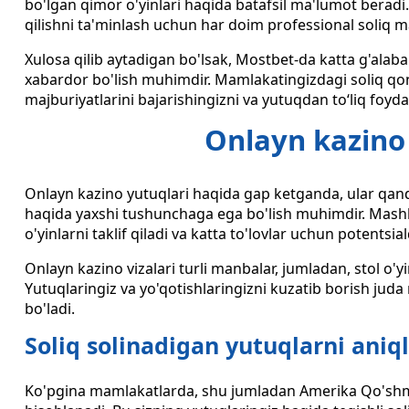
bo'lgan qimor o'yinlari haqida batafsil ma'lumot beradi
qilishni ta'minlash uchun har doim professional soliq ma
Xulosa qilib aytadigan bo'lsak, Mostbet-da katta g'alaba
xabardor bo'lish muhimdir. Mamlakatingizdagi soliq qonun
majburiyatlarini bajarishingizni va yutuqdan toʻliq foyda
Onlayn kazino 
Onlayn kazino yutuqlari haqida gap ketganda, ular qanday
haqida yaxshi tushunchaga ega bo'lish muhimdir. Mashh
o'yinlarni taklif qiladi va katta to'lovlar uchun potentsiald
Onlayn kazino vizalari turli manbalar, jumladan, stol o'
Yutuqlaringiz va yo'qotishlaringizni kuzatib borish jud
bo'ladi.
Soliq solinadigan yutuqlarni aniq
Ko'pgina mamlakatlarda, shu jumladan Amerika Qo'shma 