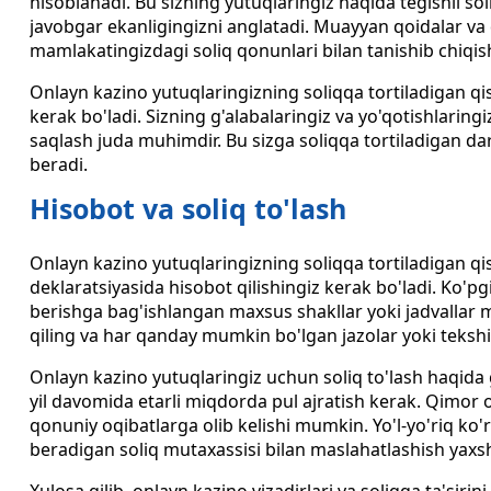
hisoblanadi. Bu sizning yutuqlaringiz haqida tegishli so
javobgar ekanligingizni anglatadi. Muayyan qoidalar va
mamlakatingizdagi soliq qonunlari bilan tanishib chiqi
Onlayn kazino yutuqlaringizning soliqqa tortiladigan qi
kerak bo'ladi. Sizning g'alabalaringiz va yo'qotishlarin
saqlash juda muhimdir. Bu sizga soliqqa tortiladigan d
beradi.
Hisobot va soliq to'lash
Onlayn kazino yutuqlaringizning soliqqa tortiladigan q
deklaratsiyasida hisobot qilishingiz kerak bo'ladi. Ko'
berishga bag'ishlangan maxsus shakllar yoki jadvallar m
qiling va har qanday mumkin bo'lgan jazolar yoki teksh
Onlayn kazino yutuqlaringiz uchun soliq to'lash haqida
yil davomida etarli miqdorda pul ajratish kerak. Qimor o
qonuniy oqibatlarga olib kelishi mumkin. Yo'l-yo'riq ko'
beradigan soliq mutaxassisi bilan maslahatlashish yaxsh
Xulosa qilib, onlayn kazino vizadirlari va soliqqa ta'sir