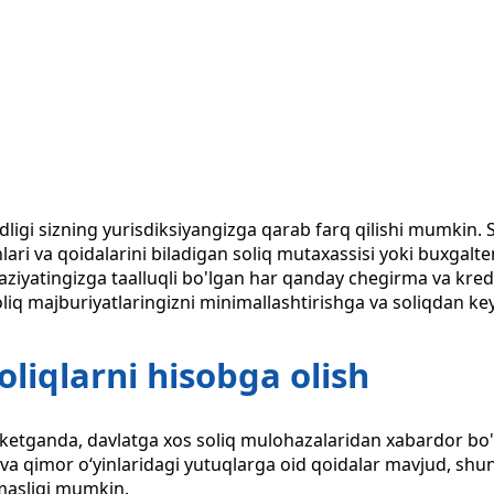
udligi sizning yurisdiksiyangizga qarab farq qilishi mumkin.
ari va qoidalarini biladigan soliq mutaxassisi yoki buxgalte
ziyatingizga taalluqli bo'lgan har qanday chegirma va kred
liq majburiyatlaringizni minimallashtirishga va soliqdan ke
oliqlarni hisobga olish
 ketganda, davlatga xos soliq mulohazalaridan xabardor bo'
 va qimor oʻyinlaridagi yutuqlarga oid qoidalar mavjud, sh
lmasligi mumkin.