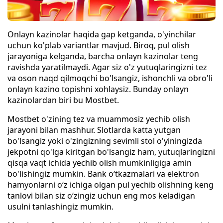
Onlayn kazinolar haqida gap ketganda, o'yinchilar
uchun ko'plab variantlar mavjud. Biroq, pul olish
jarayoniga kelganda, barcha onlayn kazinolar teng
ravishda yaratilmaydi. Agar siz o'z yutuqlaringizni tez
va oson naqd qilmoqchi bo'lsangiz, ishonchli va obro'li
onlayn kazino topishni xohlaysiz. Bunday onlayn
kazinolardan biri bu Mostbet.
Mostbet o'zining tez va muammosiz yechib olish
jarayoni bilan mashhur. Slotlarda katta yutgan
bo'lsangiz yoki o'zingizning sevimli stol o'yiningizda
jekpotni qo'lga kiritgan bo'lsangiz ham, yutuqlaringizni
qisqa vaqt ichida yechib olish mumkinligiga amin
bo'lishingiz mumkin. Bank o‘tkazmalari va elektron
hamyonlarni o‘z ichiga olgan pul yechib olishning keng
tanlovi bilan siz o‘zingiz uchun eng mos keladigan
usulni tanlashingiz mumkin.