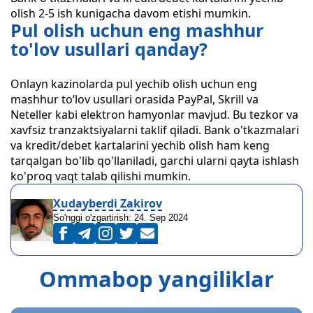
olish 2-5 ish kunigacha davom etishi mumkin.
Pul olish uchun eng mashhur
to'lov usullari qanday?
Onlayn kazinolarda pul yechib olish uchun eng
mashhur toʻlov usullari orasida PayPal, Skrill va
Neteller kabi elektron hamyonlar mavjud. Bu tezkor va
xavfsiz tranzaktsiyalarni taklif qiladi. Bank o'tkazmalari
va kredit/debet kartalarini yechib olish ham keng
tarqalgan bo'lib qo'llaniladi, garchi ularni qayta ishlash
ko'proq vaqt talab qilishi mumkin.
Xudayberdi Zakirov
So'nggi o'zgartirish:
24. Sep 2024
Ommabop yangiliklar