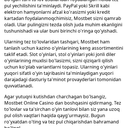
pul yechilishini ta'minlaydi. PayPal yoki Skrill kabi
elektron hamyonlarni afzal ko'rasizmi yoki kredit
kartadan foydalanmoqchimisiz, Mostbet sizni qamrab
oladi. Ular pulingizni tezda olish juda muhim ekanligini
tushunishadi va ular buni birinchi o'ringa qo'yishadi.
Ularning tez to'lovlaridan tashqari, Mostbet ham
tanlash uchun kazino o'yinlarining keng assortimentini
taklif etadi. Slot o'yinlari, stol o'yinlari yoki jonli diler
o'yinlarining muxlisi bo'lasizmi, sizni qiziqarli qilish
uchun ko'plab variantlarni topasiz. Ularning o'yinlari
yuqori sifatli o'yin tajribasini ta'minlaydigan yuqori
darajadagi dasturiy ta'minot provayderlari tomonidan
quvvatlanadi.
Agar yutuqni kutishdan charchagan bo'lsangiz,
Mostbet Online Casino dan boshqasini qidirmang. Tez
to'lovlar va ta'sirchan o'yin tanlovi bilan siz yana uzoq
pul olish vaqtlari haqida qayg'urmaysiz. Bugun
ro'yxatdan o'ting va tez pul chiqarishdan bahramand