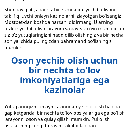
Shunday qilib, agar siz bir zumda pul yechib olishni
taklif qiluvchi onlayn kazinolarni izlayotgan bo'lsangiz,
Mostbet-dan boshqa narsani qidirmang. Ularning
tezkor yechib olish jarayoni va xavfsiz oʻyin muhiti bilan
siz oʻz yutuqlaringizni naqd qilib olishingiz va bir necha
soniya ichida pulingizdan bahramand boʻlishingiz
mumkin.
Oson yechib olish uchun
bir nechta to'lov
imkoniyatlariga ega
kazinolar
Yutuqlaringizni onlayn kazinodan yechib olish haqida
gap ketganda, bir nechta to'lov opsiyalariga ega bo'lish
jarayonni oson va qulay qilishi mumkin. Pul olish
usullarining keng doirasini taklif qiladigan