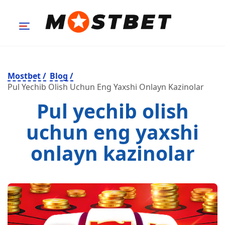
Mostbet
/
Blog
/
Pul Yechib Olish Uchun Eng Yaxshi Onlayn Kazinolar
Pul yechib olish
uchun eng yaxshi
onlayn kazinolar