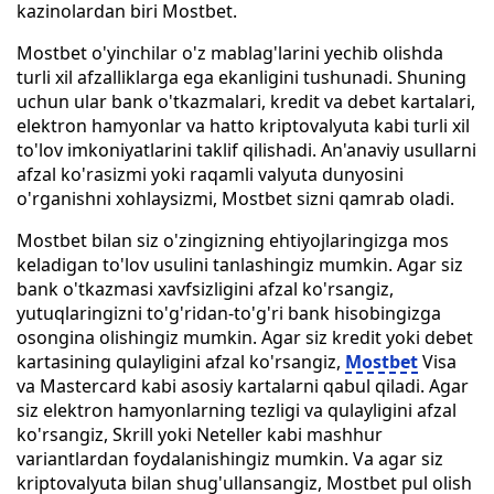
kazinolardan biri Mostbet.
Mostbet o'yinchilar o'z mablag'larini yechib olishda
turli xil afzalliklarga ega ekanligini tushunadi. Shuning
uchun ular bank o'tkazmalari, kredit va debet kartalari,
elektron hamyonlar va hatto kriptovalyuta kabi turli xil
to'lov imkoniyatlarini taklif qilishadi. An'anaviy usullarni
afzal ko'rasizmi yoki raqamli valyuta dunyosini
o'rganishni xohlaysizmi, Mostbet sizni qamrab oladi.
Mostbet bilan siz o'zingizning ehtiyojlaringizga mos
keladigan to'lov usulini tanlashingiz mumkin. Agar siz
bank o'tkazmasi xavfsizligini afzal ko'rsangiz,
yutuqlaringizni to'g'ridan-to'g'ri bank hisobingizga
osongina olishingiz mumkin. Agar siz kredit yoki debet
kartasining qulayligini afzal ko'rsangiz,
Mostbet
Visa
va Mastercard kabi asosiy kartalarni qabul qiladi. Agar
siz elektron hamyonlarning tezligi va qulayligini afzal
ko'rsangiz, Skrill yoki Neteller kabi mashhur
variantlardan foydalanishingiz mumkin. Va agar siz
kriptovalyuta bilan shug'ullansangiz, Mostbet pul olish