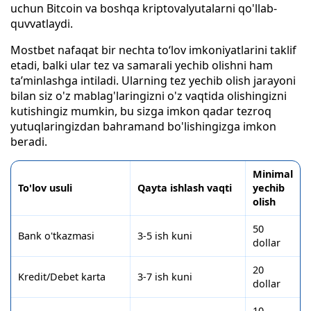
uchun Bitcoin va boshqa kriptovalyutalarni qo'llab-
quvvatlaydi.
Mostbet nafaqat bir nechta toʻlov imkoniyatlarini taklif
etadi, balki ular tez va samarali yechib olishni ham
taʼminlashga intiladi. Ularning tez yechib olish jarayoni
bilan siz o'z mablag'laringizni o'z vaqtida olishingizni
kutishingiz mumkin, bu sizga imkon qadar tezroq
yutuqlaringizdan bahramand bo'lishingizga imkon
beradi.
Minimal
To'lov usuli
Qayta ishlash vaqti
yechib
olish
50
Bank o'tkazmasi
3-5 ish kuni
dollar
20
Kredit/Debet karta
3-7 ish kuni
dollar
10