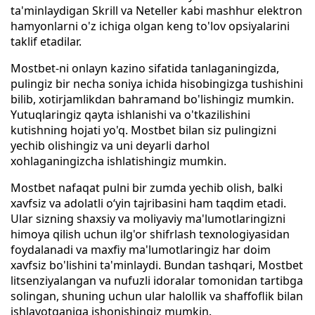
ta'minlaydigan Skrill va Neteller kabi mashhur elektron
hamyonlarni o'z ichiga olgan keng to'lov opsiyalarini
taklif etadilar.
Mostbet-ni onlayn kazino sifatida tanlaganingizda,
pulingiz bir necha soniya ichida hisobingizga tushishini
bilib, xotirjamlikdan bahramand bo'lishingiz mumkin.
Yutuqlaringiz qayta ishlanishi va o'tkazilishini
kutishning hojati yo'q. Mostbet bilan siz pulingizni
yechib olishingiz va uni deyarli darhol
xohlaganingizcha ishlatishingiz mumkin.
Mostbet nafaqat pulni bir zumda yechib olish, balki
xavfsiz va adolatli oʻyin tajribasini ham taqdim etadi.
Ular sizning shaxsiy va moliyaviy ma'lumotlaringizni
himoya qilish uchun ilg'or shifrlash texnologiyasidan
foydalanadi va maxfiy ma'lumotlaringiz har doim
xavfsiz bo'lishini ta'minlaydi. Bundan tashqari, Mostbet
litsenziyalangan va nufuzli idoralar tomonidan tartibga
solingan, shuning uchun ular halollik va shaffoflik bilan
ishlayotganiga ishonishingiz mumkin.