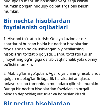
huquqidan mahrum bo'lishiga va yuzaga kelishi
mumkin bo'lgan huquqiy oqibatlarga olib kelishi
mumkin.
Bir nechta hisoblardan
foydalanish oqibatlari
1. Hisobni to'xtatib turish: Onlayn kazinolar o'z
shartlarini buzgan holda bir nechta hisoblardan
foydalangan holda ushlangan o'yinchilarning
hisoblarini to'xtatib qo'yadi. Ushbu to'xtatib turish
jinoyatning og'irligiga qarab vaqtinchalik yoki doimiy
bo'lishi mumkin.
2. Mablag'larni yo'qotish: Agar o'yinchining hisoblarida
qolgan mablag'lar firibgarlik harakatini aniqlasa,
onlayn kazino tomonidan musodara qilinishi mumkin.
Bunga bir nechta hisoblardan foydalanish orqali
olingan depozitlar, yutuqlar va bonuslar kiradi.
Bir nechta hisoblardan