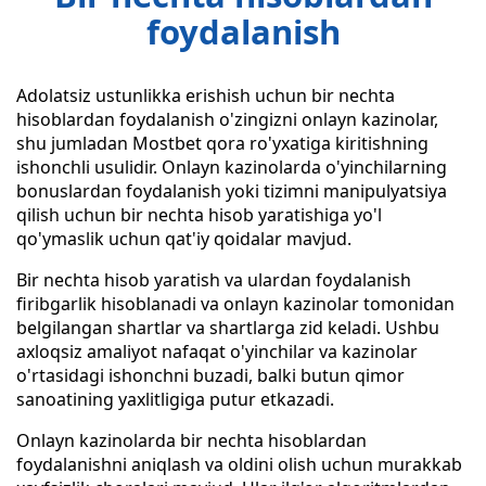
foydalanish
Adolatsiz ustunlikka erishish uchun bir nechta
hisoblardan foydalanish o'zingizni onlayn kazinolar,
shu jumladan Mostbet qora ro'yxatiga kiritishning
ishonchli usulidir. Onlayn kazinolarda o'yinchilarning
bonuslardan foydalanish yoki tizimni manipulyatsiya
qilish uchun bir nechta hisob yaratishiga yo'l
qo'ymaslik uchun qat'iy qoidalar mavjud.
Bir nechta hisob yaratish va ulardan foydalanish
firibgarlik hisoblanadi va onlayn kazinolar tomonidan
belgilangan shartlar va shartlarga zid keladi. Ushbu
axloqsiz amaliyot nafaqat o'yinchilar va kazinolar
o'rtasidagi ishonchni buzadi, balki butun qimor
sanoatining yaxlitligiga putur etkazadi.
Onlayn kazinolarda bir nechta hisoblardan
foydalanishni aniqlash va oldini olish uchun murakkab