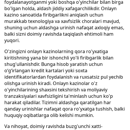
foydalanayotganmi yoki boshqa o'yinchilar bilan birga
bo'lgan holda, aldash jiddiy xafagarchilikdir. Onlayn
kazino sanoatida firibgarlikni aniqlash uchun
murakkab texnologiya va xavfsizlik choralari mavjud,
shuning uchun aldashga urinish nafaqat axloqiy emas,
balki sizni doimiy ravishda taqiqlash ehtimoli ham
yuqori.
O'zingizni onlayn kazinolarning qora ro'yxatiga
kiritishning yana bir ishonchli yo'li firibgarlik bilan
shug'ullanishdir. Bunga hisob yaratish uchun
oʻgʻirlangan kredit kartalari yoki soxta
identifikatorlardan foydalanish va ruxsatsiz pul yechib
olishga urinish kiradi. Onlayn kazinolar o'z
o'yinchilarining shaxsini tekshirish va moliyaviy
tranzaksiyalari xavfsizligini ta'minlash uchun ko'p
harakat qiladilar. Tizimni aldashga qaratilgan har
qanday urinishlar nafaqat qora ro'yxatga tushish, balki
huquqiy oqibatlarga olib kelishi mumkin.
Va nihoyat, doimiy ravishda buzg'unchi xatti-