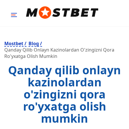
Mostbet
/
Blog
/
Qanday Qilib Onlayn Kazinolardan O'zingizni Qora
Ro'yxatga Olish Mumkin
Qanday qilib onlayn
kazinolardan
o'zingizni qora
ro'yxatga olish
mumkin