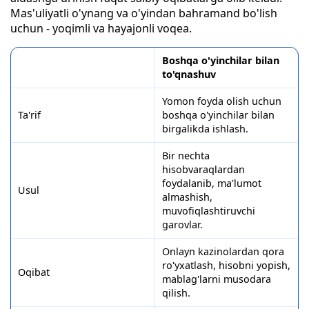
Mas'uliyatli o'ynang va o'yindan bahramand bo'lish
uchun - yoqimli va hayajonli voqea.
Boshqa o'yinchilar bilan
to'qnashuv
Yomon foyda olish uchun
Ta'rif
boshqa o'yinchilar bilan
birgalikda ishlash.
Bir nechta
hisobvaraqlardan
foydalanib, ma'lumot
Usul
almashish,
muvofiqlashtiruvchi
garovlar.
Onlayn kazinolardan qora
ro'yxatlash, hisobni yopish,
Oqibat
mablag'larni musodara
qilish.