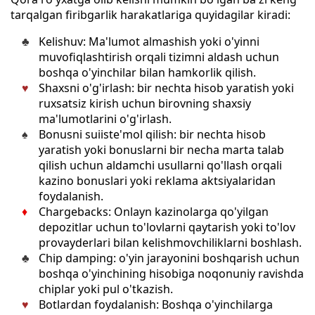
tarqalgan firibgarlik harakatlariga quyidagilar kiradi:
Kelishuv: Ma'lumot almashish yoki o'yinni
muvofiqlashtirish orqali tizimni aldash uchun
boshqa o'yinchilar bilan hamkorlik qilish.
Shaxsni o'g'irlash: bir nechta hisob yaratish yoki
ruxsatsiz kirish uchun birovning shaxsiy
ma'lumotlarini o'g'irlash.
Bonusni suiiste'mol qilish: bir nechta hisob
yaratish yoki bonuslarni bir necha marta talab
qilish uchun aldamchi usullarni qo'llash orqali
kazino bonuslari yoki reklama aktsiyalaridan
foydalanish.
Chargebacks: Onlayn kazinolarga qo'yilgan
depozitlar uchun to'lovlarni qaytarish yoki to'lov
provayderlari bilan kelishmovchiliklarni boshlash.
Chip damping: o'yin jarayonini boshqarish uchun
boshqa o'yinchining hisobiga noqonuniy ravishda
chiplar yoki pul o'tkazish.
Botlardan foydalanish: Boshqa o'yinchilarga