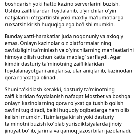
boshqarish yoki hatto kazino serverlarini buzish.
Ushbu zaifliklardan foydalanib, o'yinchilar o'yin
natijalarini o'zgartirishi yoki maxfiy ma'lumotlarga
ruxsatsiz kirish huquqiga ega bo'lishi mumkin.
Bunday xatti-harakatlar juda noqonuniy va axloqiy
emas. Onlayn kazinolar o'z platformalarining
xavfsizligini ta'minlash va o'yinchilarning manfaatlarini
himoya qilish uchun katta mablag' sarflaydi. Agar
kimdir dasturiy ta'minotning zaifliklaridan
foydalanayotgani aniqlansa, ular aniqlanib, kazinodan
qora ro'yxatga olinadi.
Shuni ta'kidlash kerakki, dasturiy ta'minotning
zaifliklaridan foydalanish nafaqat Mostbet va boshqa
onlayn kazinolarning qora ro'yxatiga tushib qolish
xavfini tug'diradi, balki huquqiy oqibatlarga ham olib
kelishi mumkin. Tizimlarga kirish yoki dasturiy
ta'minotni buzish ko'plab yurisdiktsiyalarda jinoiy
jinoyat bo'lib, jarima va qamoq jazosi bilan jazolanadi.