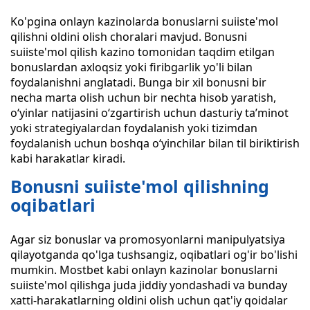
Ko'pgina onlayn kazinolarda bonuslarni suiiste'mol
qilishni oldini olish choralari mavjud. Bonusni
suiiste'mol qilish kazino tomonidan taqdim etilgan
bonuslardan axloqsiz yoki firibgarlik yo'li bilan
foydalanishni anglatadi. Bunga bir xil bonusni bir
necha marta olish uchun bir nechta hisob yaratish,
oʻyinlar natijasini oʻzgartirish uchun dasturiy taʼminot
yoki strategiyalardan foydalanish yoki tizimdan
foydalanish uchun boshqa oʻyinchilar bilan til biriktirish
kabi harakatlar kiradi.
Bonusni suiiste'mol qilishning
oqibatlari
Agar siz bonuslar va promosyonlarni manipulyatsiya
qilayotganda qo'lga tushsangiz, oqibatlari og'ir bo'lishi
mumkin. Mostbet kabi onlayn kazinolar bonuslarni
suiiste'mol qilishga juda jiddiy yondashadi va bunday
xatti-harakatlarning oldini olish uchun qat'iy qoidalar