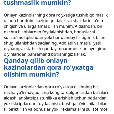
tushmaslik mumkin?
Onlayn kazinolarning qora roʻyxatiga tushib qolmaslik
uchun har doim kazino qoidalari va shartlarini oʻqib
chiqish va ularga amal qilish muhim. Aldashdan, bir
nechta hisoblardan foydalanishdan, bonuslarni
suiiste'mol qilishdan yoki har qanday firibgarlik bilan
shug'ullanishdan saqlaning. Adolatli va mas'uliyatli
o'ynang va siz hech qanday muammosiz onlayn qimor
o'yinlaridan bahramand bo'lishingiz kerak.
Qanday qilib onlayn
kazinolardan qora ro'yxatga
olishim mumkin?
Onlayn kazinolardan qora ro'yxatga olishning bir
necha yo'li mavjud. Eng keng tarqalganlardan ba'zilari
aldash, adolatsiz ustunlikka erishish uchun botlardan
yoki skriptlardan foydalanish, boshqa o'yinchilar bilan
til biriktirish va bonuslar yoki reklamalarni suiiste'mol