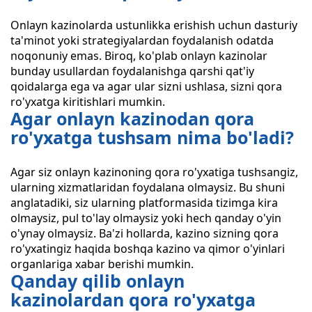
Onlayn kazinolarda ustunlikka erishish uchun dasturiy
ta'minot yoki strategiyalardan foydalanish odatda
noqonuniy emas. Biroq, ko'plab onlayn kazinolar
bunday usullardan foydalanishga qarshi qat'iy
qoidalarga ega va agar ular sizni ushlasa, sizni qora
ro'yxatga kiritishlari mumkin.
Agar onlayn kazinodan qora
ro'yxatga tushsam nima bo'ladi?
Agar siz onlayn kazinoning qora ro'yxatiga tushsangiz,
ularning xizmatlaridan foydalana olmaysiz. Bu shuni
anglatadiki, siz ularning platformasida tizimga kira
olmaysiz, pul to'lay olmaysiz yoki hech qanday o'yin
o'ynay olmaysiz. Ba'zi hollarda, kazino sizning qora
ro'yxatingiz haqida boshqa kazino va qimor o'yinlari
organlariga xabar berishi mumkin.
Qanday qilib onlayn
kazinolardan qora ro'yxatga