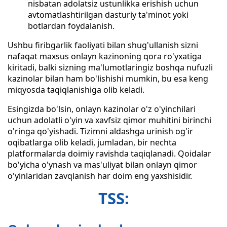
nisbatan adolatsiz ustunlikka erishish uchun
avtomatlashtirilgan dasturiy ta'minot yoki
botlardan foydalanish.
Ushbu firibgarlik faoliyati bilan shug'ullanish sizni
nafaqat maxsus onlayn kazinoning qora ro'yxatiga
kiritadi, balki sizning ma'lumotlaringiz boshqa nufuzli
kazinolar bilan ham bo'lishishi mumkin, bu esa keng
miqyosda taqiqlanishiga olib keladi.
Esingizda bo'lsin, onlayn kazinolar o'z o'yinchilari
uchun adolatli o'yin va xavfsiz qimor muhitini birinchi
o'ringa qo'yishadi. Tizimni aldashga urinish og'ir
oqibatlarga olib keladi, jumladan, bir nechta
platformalarda doimiy ravishda taqiqlanadi. Qoidalar
bo'yicha o'ynash va mas'uliyat bilan onlayn qimor
o'yinlaridan zavqlanish har doim eng yaxshisidir.
TSS: