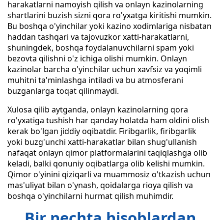
harakatlarni namoyish qilish va onlayn kazinolarning
shartlarini buzish sizni qora ro'yxatga kiritishi mumkin.
Bu boshqa o'yinchilar yoki kazino xodimlariga nisbatan
haddan tashqari va tajovuzkor xatti-harakatlarni,
shuningdek, boshqa foydalanuvchilarni spam yoki
bezovta qilishni o'z ichiga olishi mumkin. Onlayn
kazinolar barcha o'yinchilar uchun xavfsiz va yoqimli
muhitni ta'minlashga intiladi va bu atmosferani
buzganlarga toqat qilinmaydi.
Xulosa qilib aytganda, onlayn kazinolarning qora
ro'yxatiga tushish har qanday holatda ham oldini olish
kerak bo'lgan jiddiy oqibatdir. Firibgarlik, firibgarlik
yoki buzg'unchi xatti-harakatlar bilan shug'ullanish
nafaqat onlayn qimor platformalarini taqiqlashga olib
keladi, balki qonuniy oqibatlarga olib kelishi mumkin.
Qimor o'yinini qiziqarli va muammosiz o'tkazish uchun
mas'uliyat bilan o'ynash, qoidalarga rioya qilish va
boshqa o'yinchilarni hurmat qilish muhimdir.
Bir nechta hisoblardan