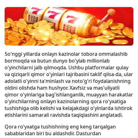
So'nggi yillarda onlayn kazinolar tobora ommalashib
bormoqda va butun dunyo bo'ylab millionlab
o'yinchilarni jalb qilmoqda. Ushbu platformalar qulay
va qiziqarli qimor o'yinlari tajribasini taklif qilsa-da, ular
adolatli o'yinni ta'minlash va noto'g'ri foydalanishning
oldini olishda ham hushyor. Xavfsiz va mas'uliyatli
qimor o'yinlariga bag'ishlanganlik, muayyan harakatlar
o'yinchilarning onlayn kazinolarning qora ro'yxatiga
tushishiga olib kelishi va kelajakdagi o'yinlarda ishtirok
etishlarini samarali ravishda taqiqlashini anglatadi.
Qora ro'yxatga tushishning eng keng tarqalgan
sabablaridan biri bu aldashdir. Dasturdan