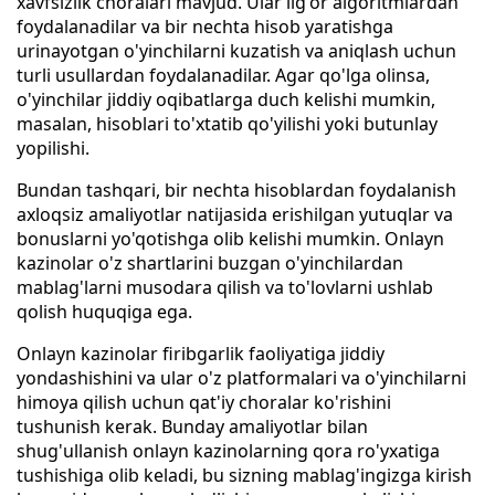
xavfsizlik choralari mavjud. Ular ilg'or algoritmlardan
foydalanadilar va bir nechta hisob yaratishga
urinayotgan o'yinchilarni kuzatish va aniqlash uchun
turli usullardan foydalanadilar. Agar qo'lga olinsa,
o'yinchilar jiddiy oqibatlarga duch kelishi mumkin,
masalan, hisoblari to'xtatib qo'yilishi yoki butunlay
yopilishi.
Bundan tashqari, bir nechta hisoblardan foydalanish
axloqsiz amaliyotlar natijasida erishilgan yutuqlar va
bonuslarni yo'qotishga olib kelishi mumkin. Onlayn
kazinolar o'z shartlarini buzgan o'yinchilardan
mablag'larni musodara qilish va to'lovlarni ushlab
qolish huquqiga ega.
Onlayn kazinolar firibgarlik faoliyatiga jiddiy
yondashishini va ular o'z platformalari va o'yinchilarni
himoya qilish uchun qat'iy choralar ko'rishini
tushunish kerak. Bunday amaliyotlar bilan
shug'ullanish onlayn kazinolarning qora ro'yxatiga
tushishiga olib keladi, bu sizning mablag'ingizga kirish