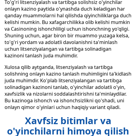
To'g'ri litsenziyalash va tartibga solishsiz o'yinchilar
onlayn kazino paytida o'ynashda duch keladigan har
qanday muammolarni hal qilishda qiyinchiliklarga duch
kelishi mumkin. Bu xafagarchilikka olib kelishi mumkin
va Casinoning ishonchliligi uchun ishonchning yo'qligi.
Shuning uchun, agar biron bir muammo yuzaga kelsa,
to'g'ri yordam va adolatli davolanishni ta'minlash
uchun litsenziyalangan va tartibga solinadigan
kazinoni tanlash juda muhimdir.
Xulosa qilib aytganda, litsenziyalash va tartibga
solishning onlayn kazino tanlash muhimligini ta'kidlash
juda muhimdir. Ko'plab litsenziyalangan va tartibga
solinadigan kazinoni tanlab, o'yinchilar adolatli o'yin,
xavfsizlik va nizolarni soddalashtirishni ta'minlaydilar.
Bu kazinoga ishonch va ishonchsizlikni qo'shadi, uni
onlayn qimor o'yinlari uchun haqiqiy variant qiladi.
Xavfsiz bitimlar va
o'yinchilarni himoya qilish