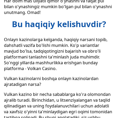
Har doim mas'uliyatli qimor o'ynashni va faqat pul
bilan o'ynashingiz mumkin bo'lgan pul bilan o'ynashni
unutmang. Omad!
Bu haqiqiy kelishuvdir?
Onlayn kazinolarga kelganda, haqiqiy narsani topib,
dahshatli vazifa bo'lishi mumkin. Ko'p variantlar
mavjud bo'lsa, tadqiqotingizni bajarish va obro'li
platformani tanlashni ta'minlash juda muhimdir.
So'nggi yillarda mashhurlikka erishgan bunday
platforma - Volkan Casino.
Vulkan kazinolarni boshqa onlayn kazinolardan
ajratadigan narsa?
Vulkan kazino bir necha sabablarga ko'ra olomondan
ajralib turadi. Birinchidan, u litsenziyalangan va taqlid
qilinadigan va uning foydalanuvchilari uchun adolatli
va xavfsiz o'yinni ta'minlaydigan egri oqimi tomonidan
tartibga solinadi. Bu shuni anglatadiki, siz ushbu