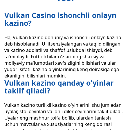
Vulkan Casino ishonchli onlayn
kazino?
Ha, Vulkan kazino qonuniy va ishonchli onlayn kazino
deb hisoblanadi. U litsenziyalangan va taqlid qilingan
va kazino adolatli va shaffof uslubda ishlaydi, deb
ta'minlaydi. Futbolchilar o'zlarining shaxsiy va
moliyaviy ma'lumotlari xavfsizligini bilishlari va ular
yuqori sifatli kazino o'yinlarining keng doirasiga ega
ekanligini bilishlari mumkin.
Vulkan kazino qanday o'yinlar
taklif qiladi?
Vulkan kazino turli xil kazino o'yinlarini, shu jumladan
uyalar, stol o'yinlari va jonli diler o'yinlarini taklif qiladi.
Uyalar eng mashhur toifa bo'lib, ulardan tanlash
uchun mavzular va xususiyatlarning keng doirasi