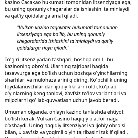
kazino Cacakao hukumati tomonidan litsenziyaga ega,
bu uning qonuniy chegaralarida ishlashini ta'minlaydi
va qat'iy qoidalarga amal qiladi.
"Vulkan kazino taqavater hukumati tomonidan
litsenziyaga ega bo'lib, bu uning qonuniy
chegaralarida ishlashini ta'minlaydi va qat'iy
qoidalarga rioya qiladi."
To'g'ri litsenziyadan tashqari, boshqa omil - bu
kazinoning obro'si. Ularning tajribasi haqida
tasavvurga ega bo'lish uchun boshqa o'yinchilarning
sharhlari va mulohazalarini qidiring. Ko'pchilik uning
foydalanuvchilaridan ijobiy fikrlarni oldi, ko'plab
o'yinlarning keng tanlovi, Xavfsiz to'lov variantlari va
mijozlarni qo'llab-quvvatlash uchun javob beradi.
Umuman olganda, onlayn kazino tanlashda ehtiyot
bo'lish kerak, Vulkan Casino haqiqiy platformaga
o'xshaydi. Uning haqiqiy litsenziyasi va ijobiy obro'si
bilan, u xavfsiz va yoqimli o'yin tajribasini taklif qiladi.