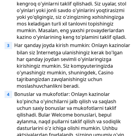
kengroq o'yinlarni taklif qilishadi. Siz uyalar, stol
o'yinlari yoki jonli savdo o'yinlarini yoqtirasizmi
yoki yo'qligingiz, siz o'zingizning xohishingizga
mos keladigan turli xil tanlovni topishingiz
mumkin. Masalan, eng yaxshi provayderlardan
kazino o'yinlarining keng to'plamini taklif qiladi.
Har qanday joyda kirish mumkin: Onlayn kazinolar
bilan siz Internetga ulanishingiz kerak bo'lgan
har qanday joydan sevimli o'yinlaringizga
kirishingiz mumkin. Siz kompyuteringizda
o'ynashingiz mumkin, shuningdek, Casino
tajribangizdan zavqlanishingiz uchun
moslashuvchanlikni beradi.
Bonuslar va mukofotlar: Onlayn kazinolar
ko'pincha o'yinchilarni jalb qilish va saqlash
uchun saxiy bonuslar va mukofotlarni taklif
qilishadi. Bular Welcome bonuslari, bepul
aylanma, naqd pullarni taklif qilish va sodiqlik
dasturlarini o'z ichiga olishi mumkin. Ushbu
aktsiyalardan foydalanib, sizning umumiy o'yin