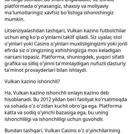
platformada o'ynasangiz, shaxsiy va moliyaviy
ma'lumotlaringiz xavfsiz bo'lishiga ishonishingiz
mumkin.
Litsenziyalashdan tashqari, Vulkan kazino futbolchilar
uchun eng ko'p o'yinlarni taklif qiladi. Siz uyalar, stol
o'yinlari yoki Casino o'yinlari muxlisligingizmi yoki jonli
efirda siz o'zingizning xohishingizga mos keladigan
narsani topasiz. Platforma, shuningdek, yuqori sifatli
grafika va silliq o'yinni ta'minlaydigan nufuzli dasturiy
ta'minot provayderlari bilan ishlaydi.
Vulkan kazino ishonchli?
Ha, Vulkan kazino ishonchli onlayn kazino deb
hisoblanadi. Bu 2012 yildan beri faoliyat ko'rsatmoqda
va sohada o'z-o'zidan kuchli obro'ga ega. Platforma
katta va sodiq o'yinchi bazasiga ega, bu uning
ishonchliligi va ishonchliligi uchun guvohdir.
Bundan tashqari, Vulkan Casino o'z o'yinchilarining