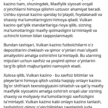
kazino ham, shuningdek, Maxfiylik siyosati orqali
o'yinchilarni himoya qilishni ustuvor ahamiyat beradi.
Ushbu siyosat kazino qanday to'playdi, foydalanadi va
shaxsiy ma'lumotlaringizni himoya qiladi. Vulkan
kazino qat'iylik standartlariga rioya qilib, sizning
ma'lumotlaringiz maxfiy qolmasligini ta'minlaydi va
uchinchi tomon bilan taqqoslanmaydi.
Bundan tashqari, Vulkan kazino futbolchilarni o'z
depozitlarini cheklash va qimor o'yinlari mas'uliyatli
amaliyotini amalga oshirishni ta'minlaydi. Bu ularning
mijozlari uchun xavfsiz va yoqimli qimor o'yinlarini
targ'ib qilish majburiyatini namoyish etadi.
Xulosa qilib, Vulkan kazino - bu xavfsiz bitimlar va
pleyerlarni himoya qilish ustida haqiqiy onlayn kazino.
Ilg'or shifrlash texnologiyasini ishlatish va qat'iy maxfiy
maxfiylik siyosatini amalga oshirish orqali ular sizning
shaxsiy va moliyaviy ma'lumotlaringiz xavfsizligini
ta'minlaydi. Vulkan kazino kabi onlayn kazino tanlash,
tashvishsiz qimor o'yinchiligidan zavqlanish juda