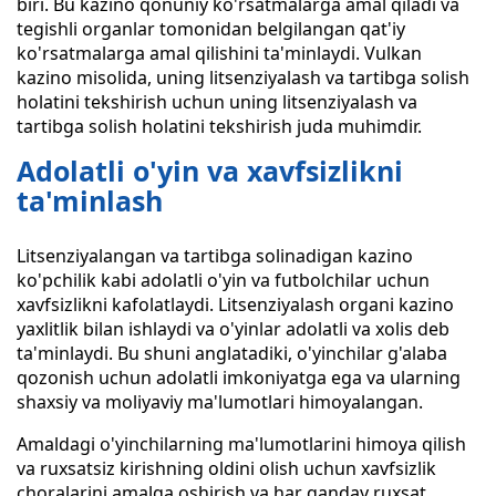
biri. Bu kazino qonuniy ko'rsatmalarga amal qiladi va
tegishli organlar tomonidan belgilangan qat'iy
ko'rsatmalarga amal qilishini ta'minlaydi. Vulkan
kazino misolida, uning litsenziyalash va tartibga solish
holatini tekshirish uchun uning litsenziyalash va
tartibga solish holatini tekshirish juda muhimdir.
Adolatli o'yin va xavfsizlikni
ta'minlash
Litsenziyalangan va tartibga solinadigan kazino
ko'pchilik kabi adolatli o'yin va futbolchilar uchun
xavfsizlikni kafolatlaydi. Litsenziyalash organi kazino
yaxlitlik bilan ishlaydi va o'yinlar adolatli va xolis deb
ta'minlaydi. Bu shuni anglatadiki, o'yinchilar g'alaba
qozonish uchun adolatli imkoniyatga ega va ularning
shaxsiy va moliyaviy ma'lumotlari himoyalangan.
Amaldagi o'yinchilarning ma'lumotlarini himoya qilish
va ruxsatsiz kirishning oldini olish uchun xavfsizlik
choralarini amalga oshirish va har qanday ruxsat