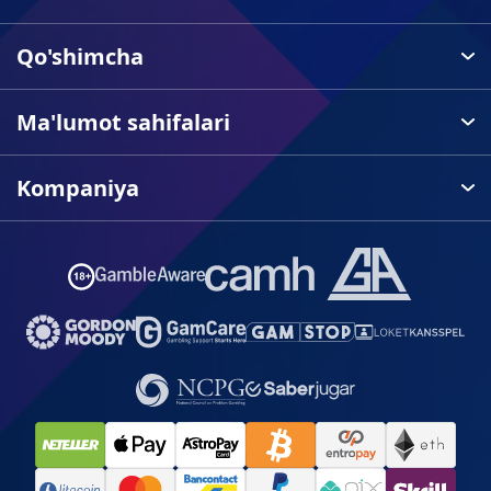
Qo'shimcha
Ma'lumot sahifalari
Kompaniya