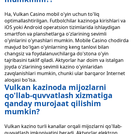
Ha, Vulkan Casino mobil o'yin uchun to'liq
optimallashtirilgan. Futbolchilar kazinoga kirishlari va
iOS yoki Android operatsion tizimlarida ishlaydigan
smartfon va planshetlarga o'zlarining sevimli
o'yinlarini o'ynashlari mumkin. Mobile Casino chodirda
mavjud bo'lgan o'yinlarning keng tanlovi bilan
changsiz va foydalanuvchilarga do'stona o'yin
tajribasini taklif qiladi. Aktyorlar har doim va istalgan
joyda o'zlarining sevimli kazino o'yinlaridan
zavqlanishlari mumkin, chunki ular barqaror Internet
aloqasi bo'lsa.
Vulkan kazinoda mijozlarni
qo'llab-quvvatlash xizmatiga
qanday murojaat qilishim
mumkin?
Vulkan kazino turli kanallar orqali mijozlarni qo'llab-
quvvatlash imkoniyatini beradi. Aktyorlar elektron