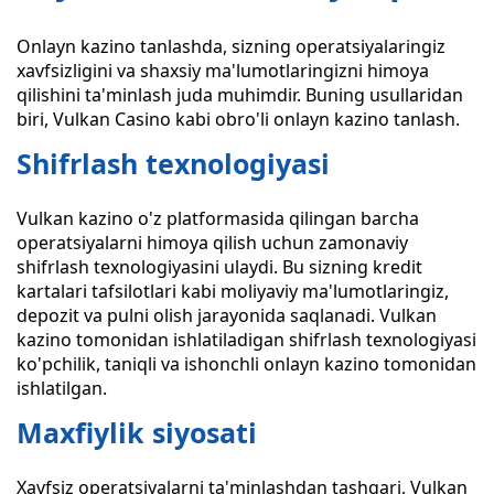
Onlayn kazino tanlashda, sizning operatsiyalaringiz
xavfsizligini va shaxsiy ma'lumotlaringizni himoya
qilishini ta'minlash juda muhimdir. Buning usullaridan
biri, Vulkan Casino kabi obro'li onlayn kazino tanlash.
Shifrlash texnologiyasi
Vulkan kazino o'z platformasida qilingan barcha
operatsiyalarni himoya qilish uchun zamonaviy
shifrlash texnologiyasini ulaydi. Bu sizning kredit
kartalari tafsilotlari kabi moliyaviy ma'lumotlaringiz,
depozit va pulni olish jarayonida saqlanadi. Vulkan
kazino tomonidan ishlatiladigan shifrlash texnologiyasi
ko'pchilik, taniqli va ishonchli onlayn kazino tomonidan
ishlatilgan.
Maxfiylik siyosati
Xavfsiz operatsiyalarni ta'minlashdan tashqari, Vulkan