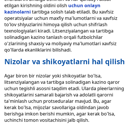
etilgan kirishning oldini olish
uchun onlayn
kazinolarni
tartibga solish talab etiladi. Bu xavfsiz
operatsiyalar uchun maxfiy ma'lumotlarni va xavfsiz
to'lov shlyuzlarini himoya qilish uchun shifrlash
texnologiyalari kiradi. Litsenziyalangan va tartibga
solinadigan kazino tanlash orqali futbolchilar
o'zlarining shaxsiy va moliyaviy ma'lumotlari xavfsiz
qo'llarda ekanliklarini bilishadi.
Nizolar va shikoyatlarni hal qilish
Agar biron bir nizolar yoki shikoyatlar bo'lsa,
litsenziyalangan va tartibga solinadigan kazino qaror
uchun tegishli asosni taqdim etadi. Ularda pleerlarning
shikoyatlarini samarali bajarish va adolatli qarorni
ta'minlash uchun protseduralar mavjud. Bu, agar
kerak bo'lsa, mijozlar savollariga oldindan javob
berishga imkon berishi mumkin, agar kerak bo'lsa,
uchinchi tomon vositachisini jalb qilish.