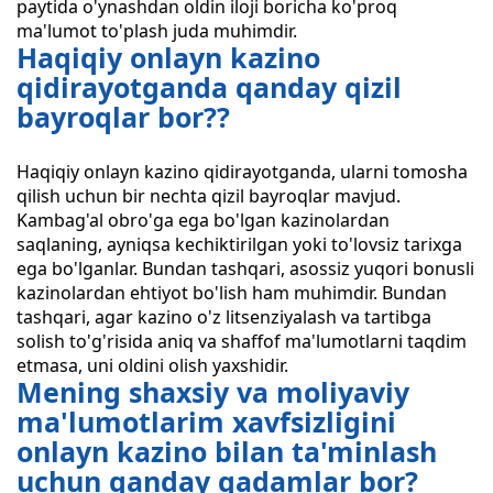
paytida o'ynashdan oldin iloji boricha ko'proq
ma'lumot to'plash juda muhimdir.
Haqiqiy onlayn kazino
qidirayotganda qanday qizil
bayroqlar bor??
Haqiqiy onlayn kazino qidirayotganda, ularni tomosha
qilish uchun bir nechta qizil bayroqlar mavjud.
Kambag'al obro'ga ega bo'lgan kazinolardan
saqlaning, ayniqsa kechiktirilgan yoki to'lovsiz tarixga
ega bo'lganlar. Bundan tashqari, asossiz yuqori bonusli
kazinolardan ehtiyot bo'lish ham muhimdir. Bundan
tashqari, agar kazino o'z litsenziyalash va tartibga
solish to'g'risida aniq va shaffof ma'lumotlarni taqdim
etmasa, uni oldini olish yaxshidir.
Mening shaxsiy va moliyaviy
ma'lumotlarim xavfsizligini
onlayn kazino bilan ta'minlash
uchun qanday qadamlar bor?