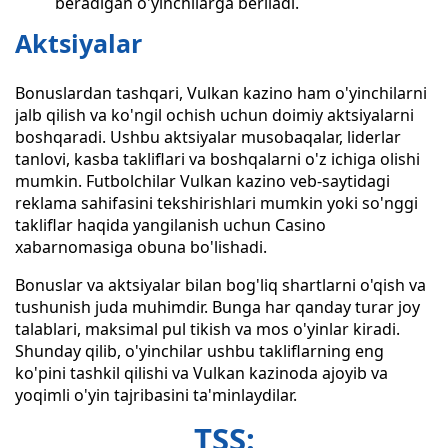
beradigan o'yinchilarga beriladi.
Aktsiyalar
Bonuslardan tashqari, Vulkan kazino ham o'yinchilarni
jalb qilish va ko'ngil ochish uchun doimiy aktsiyalarni
boshqaradi. Ushbu aktsiyalar musobaqalar, liderlar
tanlovi, kasba takliflari va boshqalarni o'z ichiga olishi
mumkin. Futbolchilar Vulkan kazino veb-saytidagi
reklama sahifasini tekshirishlari mumkin yoki so'nggi
takliflar haqida yangilanish uchun Casino
xabarnomasiga obuna bo'lishadi.
Bonuslar va aktsiyalar bilan bog'liq shartlarni o'qish va
tushunish juda muhimdir. Bunga har qanday turar joy
talablari, maksimal pul tikish va mos o'yinlar kiradi.
Shunday qilib, o'yinchilar ushbu takliflarning eng
ko'pini tashkil qilishi va Vulkan kazinoda ajoyib va
yoqimli o'yin tajribasini ta'minlaydilar.
TSS: