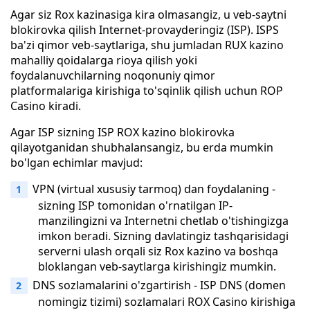
Agar siz Rox kazinasiga kira olmasangiz, u veb-saytni
blokirovka qilish Internet-provayderingiz (ISP). ISPS
ba'zi qimor veb-saytlariga, shu jumladan RUX kazino
mahalliy qoidalarga rioya qilish yoki
foydalanuvchilarning noqonuniy qimor
platformalariga kirishiga to'sqinlik qilish uchun ROP
Casino kiradi.
Agar ISP sizning ISP ROX kazino blokirovka
qilayotganidan shubhalansangiz, bu erda mumkin
bo'lgan echimlar mavjud:
VPN (virtual xususiy tarmoq) dan foydalaning -
sizning ISP tomonidan o'rnatilgan IP-
manzilingizni va Internetni chetlab o'tishingizga
imkon beradi. Sizning davlatingiz tashqarisidagi
serverni ulash orqali siz Rox kazino va boshqa
bloklangan veb-saytlarga kirishingiz mumkin.
DNS sozlamalarini o'zgartirish - ISP DNS (domen
nomingiz tizimi) sozlamalari ROX Casino kirishiga