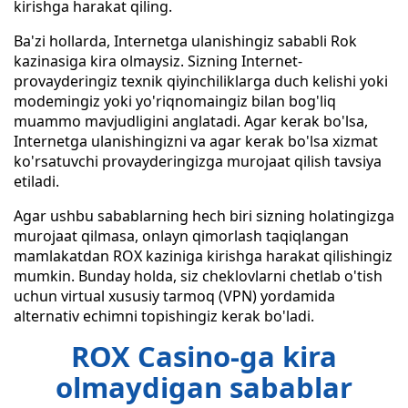
kirishga harakat qiling.
Ba'zi hollarda, Internetga ulanishingiz sababli Rok
kazinasiga kira olmaysiz. Sizning Internet-
provayderingiz texnik qiyinchiliklarga duch kelishi yoki
modemingiz yoki yo'riqnomaingiz bilan bog'liq
muammo mavjudligini anglatadi. Agar kerak bo'lsa,
Internetga ulanishingizni va agar kerak bo'lsa xizmat
ko'rsatuvchi provayderingizga murojaat qilish tavsiya
etiladi.
Agar ushbu sabablarning hech biri sizning holatingizga
murojaat qilmasa, onlayn qimorlash taqiqlangan
mamlakatdan ROX kaziniga kirishga harakat qilishingiz
mumkin. Bunday holda, siz cheklovlarni chetlab o'tish
uchun virtual xususiy tarmoq (VPN) yordamida
alternativ echimni topishingiz kerak bo'ladi.
ROX Casino-ga kira
olmaydigan sabablar