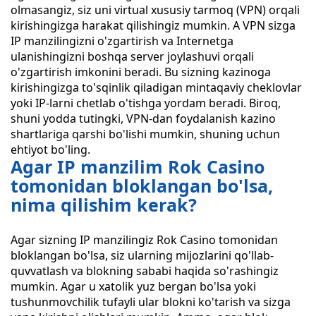
olmasangiz, siz uni virtual xususiy tarmoq (VPN) orqali
kirishingizga harakat qilishingiz mumkin. A VPN sizga
IP manzilingizni o'zgartirish va Internetga
ulanishingizni boshqa server joylashuvi orqali
o'zgartirish imkonini beradi. Bu sizning kazinoga
kirishingizga to'sqinlik qiladigan mintaqaviy cheklovlar
yoki IP-larni chetlab o'tishga yordam beradi. Biroq,
shuni yodda tutingki, VPN-dan foydalanish kazino
shartlariga qarshi bo'lishi mumkin, shuning uchun
ehtiyot bo'ling.
Agar IP manzilim Rok Casino
tomonidan bloklangan bo'lsa,
nima qilishim kerak?
Agar sizning IP manzilingiz Rok Casino tomonidan
bloklangan bo'lsa, siz ularning mijozlarini qo'llab-
quvvatlash va blokning sababi haqida so'rashingiz
mumkin. Agar u xatolik yuz bergan bo'lsa yoki
tushunmovchilik tufayli ular blokni ko'tarish va sizga