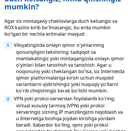
mumkin?
Agar siz mintaqaviy cheklovlarga duch kelsangiz va
ROX kazino kirib bo'lmasangiz, bu erda mumkin
bo'lgan bir nechta eritmalar mavjud:
Viloyatingizda onlayn qimor o'yinlarining
qonuniyligini tekshiring: tadqiqot va
mamlakatingiz yoki mintaqangizda onlayn qimor
o'yinlari bilan tanishish va tanishish. Agar u
noqonuniy yoki cheklangan bo'lsa, siz Internetda
qimor platformalariga kirish uchun muqobil
variantlarni qidirishingiz yoki huquqiy yo'llarni
ko'rib chiqishingiz kerak bo'lishi mumkin.
VPN yoki proksi-serverdan foydalanib ko'ring:
virtual xususiy tarmoq (VPN) yoki proksi
serveringiz sizning IP manzilingizni niqoblash va
u Internetga boshqa joydan kirishga yordam
beradi. Xabardor bo'ling, vpns yoki proksi