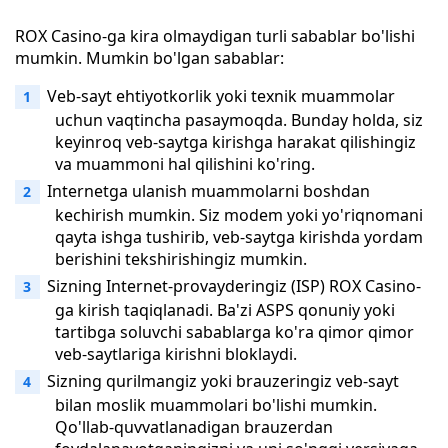
ROX Casino-ga kira olmaydigan turli sabablar bo'lishi
mumkin. Mumkin bo'lgan sabablar:
Veb-sayt ehtiyotkorlik yoki texnik muammolar
uchun vaqtincha pasaymoqda. Bunday holda, siz
keyinroq veb-saytga kirishga harakat qilishingiz
va muammoni hal qilishini ko'ring.
Internetga ulanish muammolarni boshdan
kechirish mumkin. Siz modem yoki yo'riqnomani
qayta ishga tushirib, veb-saytga kirishda yordam
berishini tekshirishingiz mumkin.
Sizning Internet-provayderingiz (ISP) ROX Casino-
ga kirish taqiqlanadi. Ba'zi ASPS qonuniy yoki
tartibga soluvchi sabablarga ko'ra qimor qimor
veb-saytlariga kirishni bloklaydi.
Sizning qurilmangiz yoki brauzeringiz veb-sayt
bilan moslik muammolari bo'lishi mumkin.
Qo'llab-quvvatlanadigan brauzerdan