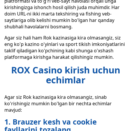
platformasi va to'g'ri veb-sayt havolasi orqali unga
kirishingizga ishonch hosil qilish juda muhimdir. Har
doim URL-ni ikki marta tekshiring va fishing veb-
saytlariga olib kelishi mumkin bo'lgan har qanday
shubhali havolalarni bosmang.
Agar siz hali ham Rok kazinasiga kira olmasangiz, siz
eng ko'p kazino o'yinlari va sport tikish imkoniyatlarini
taklif qiladigan ko'pchining kabi shunga o'xshash
platformaga kirishga harakat qilishingiz mumkin.
ROX Casino kirish uchun
echimlar
Agar siz Rok kazinasiga kira olmasangiz, sinab
ko'rishingiz mumkin bo'lgan bir nechta echimlar
mavjud:
1. Brauzer kesh va cookie
fayllarini tozalang