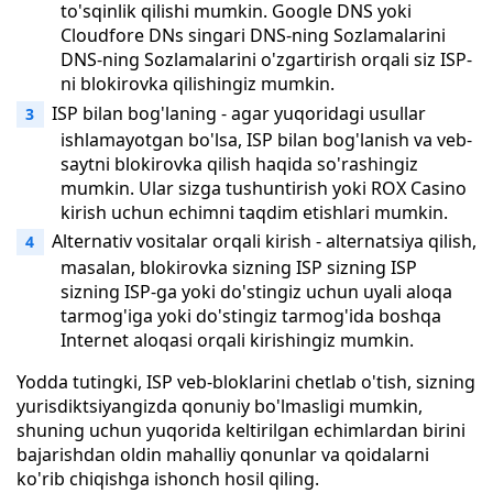
to'sqinlik qilishi mumkin. Google DNS yoki
Cloudfore DNs singari DNS-ning Sozlamalarini
DNS-ning Sozlamalarini o'zgartirish orqali siz ISP-
ni blokirovka qilishingiz mumkin.
ISP bilan bog'laning - agar yuqoridagi usullar
ishlamayotgan bo'lsa, ISP bilan bog'lanish va veb-
saytni blokirovka qilish haqida so'rashingiz
mumkin. Ular sizga tushuntirish yoki ROX Casino
kirish uchun echimni taqdim etishlari mumkin.
Alternativ vositalar orqali kirish - alternatsiya qilish,
masalan, blokirovka sizning ISP sizning ISP
sizning ISP-ga yoki do'stingiz uchun uyali aloqa
tarmog'iga yoki do'stingiz tarmog'ida boshqa
Internet aloqasi orqali kirishingiz mumkin.
Yodda tutingki, ISP veb-bloklarini chetlab o'tish, sizning
yurisdiktsiyangizda qonuniy bo'lmasligi mumkin,
shuning uchun yuqorida keltirilgan echimlardan birini
bajarishdan oldin mahalliy qonunlar va qoidalarni
ko'rib chiqishga ishonch hosil qiling.