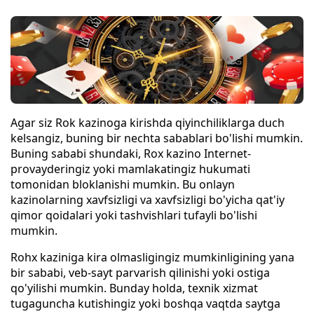
Agar siz Rok kazinoga kirishda qiyinchiliklarga duch
kelsangiz, buning bir nechta sabablari bo'lishi mumkin.
Buning sababi shundaki, Rox kazino Internet-
provayderingiz yoki mamlakatingiz hukumati
tomonidan bloklanishi mumkin. Bu onlayn
kazinolarning xavfsizligi va xavfsizligi bo'yicha qat'iy
qimor qoidalari yoki tashvishlari tufayli bo'lishi
mumkin.
Rohx kaziniga kira olmasligingiz mumkinligining yana
bir sababi, veb-sayt parvarish qilinishi yoki ostiga
qo'yilishi mumkin. Bunday holda, texnik xizmat
tugaguncha kutishingiz yoki boshqa vaqtda saytga