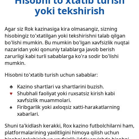
Hisobni to'xtatib turish
yoki tekshirish
Agar siz Rok kazinasiga kira olmasangiz, sizning
hisobingiz to'xtatilgan yoki tekshirishni talab qilgan
bo'lishi mumkin. Bu mumkin bo'lgan xavfsizlik nuqtai
nazaridan yoki qonuniy talablarga javob berish
zarurligi kabi turli sabablarga ko'ra sodir bo'lishi
mumkin.
Hisobni to'xtatib turish uchun sabablar:
Kazino shartlari va shartlarini buzish.
Shubhali faoliyat yoki ruxsatsiz kirish kabi
xavfsizlik muammolari.
Firibgarlik yoki axloqsiz xatti-harakatlarning
xabarlari.
Shuni ta'kidlash kerakki, Rox kazino futbolchilarni ham,
platformalarining yaxlitligini himoya qilish uchun