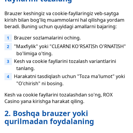
Brauzer keshingiz va cookie-fayllaringiz veb-saytga
kirish bilan bog'liq muammolarni hal qilishga yordam
beradi. Buning uchun quyidagi amallarni bajaring:
Brauzer sozlamalarini oching.
"Maxfiylik" yoki "CLEARNI KO'RSATISh O'RNATISH"
bo'limiga o'ting.
Kesh va cookie fayllarini tozalash variantlarini
tanlang.
Harakatni tasdiqlash uchun "Toza ma'lumot" yoki
"O'chirish" ni bosing.
Kesh va cookie fayllarini tozalashdan so'ng, ROX
Casino yana kirishga harakat qiling.
2. Boshqa brauzer yoki
qurilmadan foydalaning