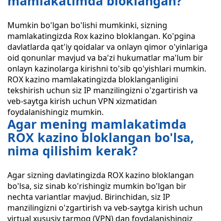
mamlakatimda bloklangan?
Mumkin bo'lgan bo'lishi mumkinki, sizning
mamlakatingizda Rox kazino bloklangan. Ko'pgina
davlatlarda qat'iy qoidalar va onlayn qimor o'yinlariga
oid qonunlar mavjud va ba'zi hukumatlar ma'lum bir
onlayn kazinolarga kirishni to'sib qo'yishlari mumkin.
ROX kazino mamlakatingizda bloklanganligini
tekshirish uchun siz IP manzilingizni o'zgartirish va
veb-saytga kirish uchun VPN xizmatidan
foydalanishingiz mumkin.
Agar mening mamlakatimda
ROX kazino bloklangan bo'lsa,
nima qilishim kerak?
Agar sizning davlatingizda ROX kazino bloklangan
bo'lsa, siz sinab ko'rishingiz mumkin bo'lgan bir
nechta variantlar mavjud. Birinchidan, siz IP
manzilingizni o'zgartirish va veb-saytga kirish uchun
virtual xususiy tarmoq (VPN) dan foydalanishingiz