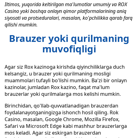
Iltimos, yuqorida keltirilgan ma'lumotlar umumiy va ROX
Casino yoki boshqa onlayn qimor platformalarining aniq
siyosati va protseduralari, masalan, ko'pchilikka qarab farq
qilishi mumkin.
Brauzer yoki qurilmaning
muvofiqligi
Agar siz Rox kazinoga kirishda qiyinchiliklarga duch
kelsangiz, u brauzer yoki qurilmaning mosligi
muammolari tufayli bo'lishi mumkin. Ba'zi bir onlayn
kazinolar, jumladan Rox kazino, faqat ma'lum
brauzerlar yoki qurilmalarga mos kelishi mumkin.
Birinchidan, qo'llab-quvvatlanadigan brauzerdan
foydalanayotganingizga ishonch hosil qiling. Rok
Casino, masalan, Google Chrome, Mozilla Firefox,
Safari va Microsoft Edge kabi mashhur brauzerlarga
mos keladi. Agar siz eskirgan brauzerdan