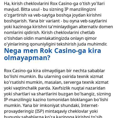
Ha, kirish cheklovlarini Rox Casino-ga o'tish yo'llari
mavjud. Bitta usul - bu sizning IP manzilingizni
o'zgartirish va veb-saytga boshqa joydan kirishni
boshqarish. Yana bir variant - bu oyna veb-saytlarini
yoki kazinoga kirishni ta'minlaydigan alternativ domen
nomlarini qidirish. Kirish cheklovlarini chetlab
o'tishdan oldin mamlakatingizda onlayn qimor
o'yinlarining qonuniyligini tekshirish juda muhimdir.
Nega men Rok Casino-ga kira
olmayapman?
Rox Casino-ga kira olmaydigan bir nechta sabablar
bo'lishi mumkin. Bu ularning oxirida texnik xizmat
ko'rsatishi mumkin, masalan, serverga texnik xizmat
yoki vaqtinchalik parda. Xavfsizlik nuqtai nazaridan
yoki shartlari va shartlarini buzgan bo'lsangiz, sizning
IP-manzilingiz kazino tomonidan bloklangan bo'lishi
mumkin. Yana bir imkoniyat shundaki, Internet-
provayderingiz (ISP) mintaqaviy cheklovlar yoki
huquqiy sabablarga ko'ra kazinoga kirishni to'sib