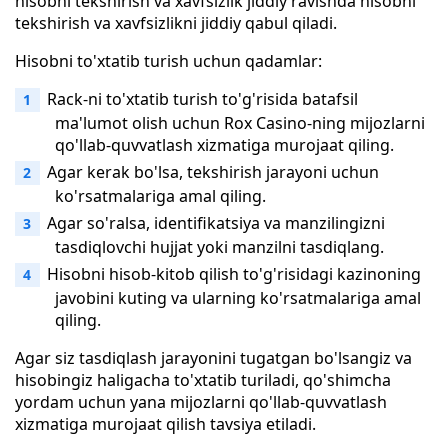
hisobni tekshirish va xavfsizlik jiddiy ravishda hisobni
tekshirish va xavfsizlikni jiddiy qabul qiladi.
Hisobni to'xtatib turish uchun qadamlar:
Rack-ni to'xtatib turish to'g'risida batafsil
ma'lumot olish uchun Rox Casino-ning mijozlarni
qo'llab-quvvatlash xizmatiga murojaat qiling.
Agar kerak bo'lsa, tekshirish jarayoni uchun
ko'rsatmalariga amal qiling.
Agar so'ralsa, identifikatsiya va manzilingizni
tasdiqlovchi hujjat yoki manzilni tasdiqlang.
Hisobni hisob-kitob qilish to'g'risidagi kazinoning
javobini kuting va ularning ko'rsatmalariga amal
qiling.
Agar siz tasdiqlash jarayonini tugatgan bo'lsangiz va
hisobingiz haligacha to'xtatib turiladi, qo'shimcha
yordam uchun yana mijozlarni qo'llab-quvvatlash
xizmatiga murojaat qilish tavsiya etiladi.