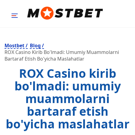
Mostbet
/
Blog
/
ROX Casino Kirib Bo'lmadi: Umumiy Muammolarni
Bartaraf Etish Bo'yicha Maslahatlar
ROX Casino kirib
bo'lmadi: umumiy
muammolarni
bartaraf etish
bo'yicha maslahatlar