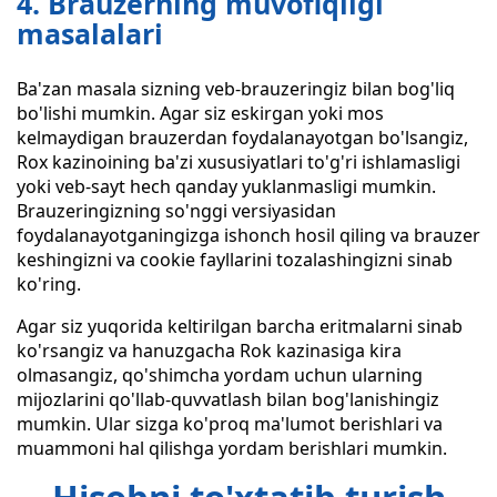
4. Brauzerning muvofiqligi
masalalari
Ba'zan masala sizning veb-brauzeringiz bilan bog'liq
bo'lishi mumkin. Agar siz eskirgan yoki mos
kelmaydigan brauzerdan foydalanayotgan bo'lsangiz,
Rox kazinoining ba'zi xususiyatlari to'g'ri ishlamasligi
yoki veb-sayt hech qanday yuklanmasligi mumkin.
Brauzeringizning so'nggi versiyasidan
foydalanayotganingizga ishonch hosil qiling va brauzer
keshingizni va cookie fayllarini tozalashingizni sinab
ko'ring.
Agar siz yuqorida keltirilgan barcha eritmalarni sinab
ko'rsangiz va hanuzgacha Rok kazinasiga kira
olmasangiz, qo'shimcha yordam uchun ularning
mijozlarini qo'llab-quvvatlash bilan bog'lanishingiz
mumkin. Ular sizga ko'proq ma'lumot berishlari va
muammoni hal qilishga yordam berishlari mumkin.