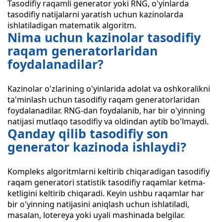
Tasodifiy raqamli generator yoki RNG, o'yinlarda
tasodifiy natijalarni yaratish uchun kazinolarda
ishlatiladigan matematik algoritm.
Nima uchun kazinolar tasodifiy
raqam generatorlaridan
foydalanadilar?
Kazinolar o'zlarining o'yinlarida adolat va oshkoralikni
ta'minlash uchun tasodifiy raqam generatorlaridan
foydalanadilar. RNG-dan foydalanib, har bir o'yinning
natijasi mutlaqo tasodifiy va oldindan aytib bo'lmaydi.
Qanday qilib tasodifiy son
generator kazinoda ishlaydi?
Kompleks algoritmlarni keltirib chiqaradigan tasodifiy
raqam generatori statistik tasodifiy raqamlar ketma-
ketligini keltirib chiqaradi. Keyin ushbu raqamlar har
bir o'yinning natijasini aniqlash uchun ishlatiladi,
masalan, lotereya yoki uyali mashinada belgilar.