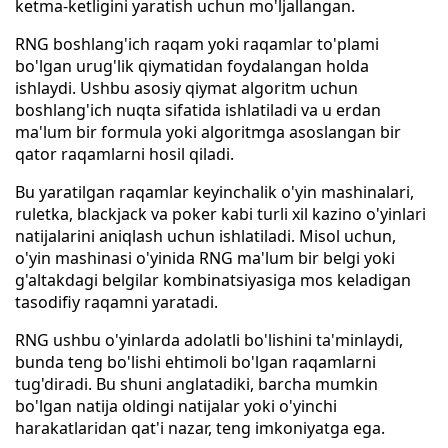
ketma-ketligini yaratish uchun mo'ljallangan.
RNG boshlang'ich raqam yoki raqamlar to'plami
bo'lgan urug'lik qiymatidan foydalangan holda
ishlaydi. Ushbu asosiy qiymat algoritm uchun
boshlang'ich nuqta sifatida ishlatiladi va u erdan
ma'lum bir formula yoki algoritmga asoslangan bir
qator raqamlarni hosil qiladi.
Bu yaratilgan raqamlar keyinchalik o'yin mashinalari,
ruletka, blackjack va poker kabi turli xil kazino o'yinlari
natijalarini aniqlash uchun ishlatiladi. Misol uchun,
o'yin mashinasi o'yinida RNG ma'lum bir belgi yoki
g'altakdagi belgilar kombinatsiyasiga mos keladigan
tasodifiy raqamni yaratadi.
RNG ushbu o'yinlarda adolatli bo'lishini ta'minlaydi,
bunda teng bo'lishi ehtimoli bo'lgan raqamlarni
tug'diradi. Bu shuni anglatadiki, barcha mumkin
bo'lgan natija oldingi natijalar yoki o'yinchi
harakatlaridan qat'i nazar, teng imkoniyatga ega.