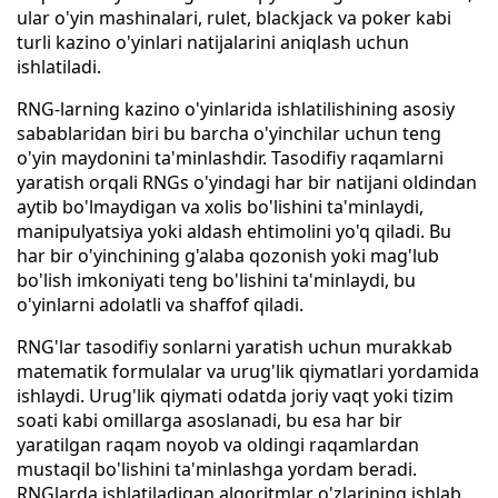
ular o'yin mashinalari, rulet, blackjack va poker kabi
turli kazino o'yinlari natijalarini aniqlash uchun
ishlatiladi.
RNG-larning kazino o'yinlarida ishlatilishining asosiy
sabablaridan biri bu barcha o'yinchilar uchun teng
o'yin maydonini ta'minlashdir. Tasodifiy raqamlarni
yaratish orqali RNGs o'yindagi har bir natijani oldindan
aytib bo'lmaydigan va xolis bo'lishini ta'minlaydi,
manipulyatsiya yoki aldash ehtimolini yo'q qiladi. Bu
har bir o'yinchining g'alaba qozonish yoki mag'lub
bo'lish imkoniyati teng bo'lishini ta'minlaydi, bu
o'yinlarni adolatli va shaffof qiladi.
RNG'lar tasodifiy sonlarni yaratish uchun murakkab
matematik formulalar va urug'lik qiymatlari yordamida
ishlaydi. Urug'lik qiymati odatda joriy vaqt yoki tizim
soati kabi omillarga asoslanadi, bu esa har bir
yaratilgan raqam noyob va oldingi raqamlardan
mustaqil bo'lishini ta'minlashga yordam beradi.
RNGlarda ishlatiladigan algoritmlar o'zlarining ishlab