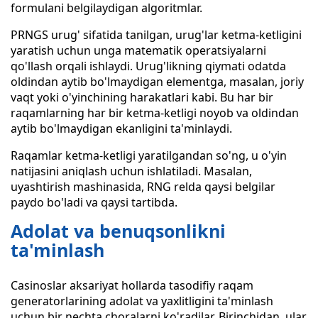
formulani belgilaydigan algoritmlar.
PRNGS urug' sifatida tanilgan, urug'lar ketma-ketligini
yaratish uchun unga matematik operatsiyalarni
qo'llash orqali ishlaydi. Urug'likning qiymati odatda
oldindan aytib bo'lmaydigan elementga, masalan, joriy
vaqt yoki o'yinchining harakatlari kabi. Bu har bir
raqamlarning har bir ketma-ketligi noyob va oldindan
aytib bo'lmaydigan ekanligini ta'minlaydi.
Raqamlar ketma-ketligi yaratilgandan so'ng, u o'yin
natijasini aniqlash uchun ishlatiladi. Masalan,
uyashtirish mashinasida, RNG relda qaysi belgilar
paydo bo'ladi va qaysi tartibda.
Adolat va benuqsonlikni
ta'minlash
Casinoslar aksariyat hollarda tasodifiy raqam
generatorlarining adolat va yaxlitligini ta'minlash
uchun bir nechta choralarni ko'radilar. Birinchidan, ular