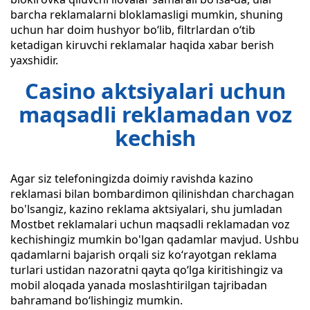
barcha reklamalarni bloklamasligi mumkin, shuning
uchun har doim hushyor bo‘lib, filtrlardan o‘tib
ketadigan kiruvchi reklamalar haqida xabar berish
yaxshidir.
Casino aktsiyalari uchun
maqsadli reklamadan voz
kechish
Agar siz telefoningizda doimiy ravishda kazino
reklamasi bilan bombardimon qilinishdan charchagan
bo'lsangiz, kazino reklama aktsiyalari, shu jumladan
Mostbet reklamalari uchun maqsadli reklamadan voz
kechishingiz mumkin bo'lgan qadamlar mavjud. Ushbu
qadamlarni bajarish orqali siz koʻrayotgan reklama
turlari ustidan nazoratni qayta qoʻlga kiritishingiz va
mobil aloqada yanada moslashtirilgan tajribadan
bahramand boʻlishingiz mumkin.