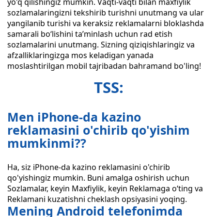
yo'q qilishingiz mumkin. Vaqti-vaqti bilan maxfiylik
sozlamalaringizni tekshirib turishni unutmang va ular
yangilanib turishi va keraksiz reklamalarni bloklashda
samarali bo‘lishini ta’minlash uchun rad etish
sozlamalarini unutmang. Sizning qiziqishlaringiz va
afzalliklaringizga mos keladigan yanada
moslashtirilgan mobil tajribadan bahramand bo'ling!
TSS:
Men iPhone-da kazino
reklamasini o'chirib qo'yishim
mumkinmi??
Ha, siz iPhone-da kazino reklamasini o'chirib
qo'yishingiz mumkin. Buni amalga oshirish uchun
Sozlamalar, keyin Maxfiylik, keyin Reklamaga o‘ting va
Reklamani kuzatishni cheklash opsiyasini yoqing.
Mening Android telefonimda