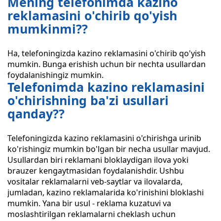
Mening telefonimda kazino
reklamasini o'chirib qo'yish
mumkinmi??
Ha, telefoningizda kazino reklamasini o'chirib qo'yish
mumkin. Bunga erishish uchun bir nechta usullardan
foydalanishingiz mumkin.
Telefonimda kazino reklamasini
o'chirishning ba'zi usullari
qanday??
Telefoningizda kazino reklamasini o'chirishga urinib
ko'rishingiz mumkin bo'lgan bir necha usullar mavjud.
Usullardan biri reklamani bloklaydigan ilova yoki
brauzer kengaytmasidan foydalanishdir. Ushbu
vositalar reklamalarni veb-saytlar va ilovalarda,
jumladan, kazino reklamalarida ko'rinishini bloklashi
mumkin. Yana bir usul - reklama kuzatuvi va
moslashtirilgan reklamalarni cheklash uchun