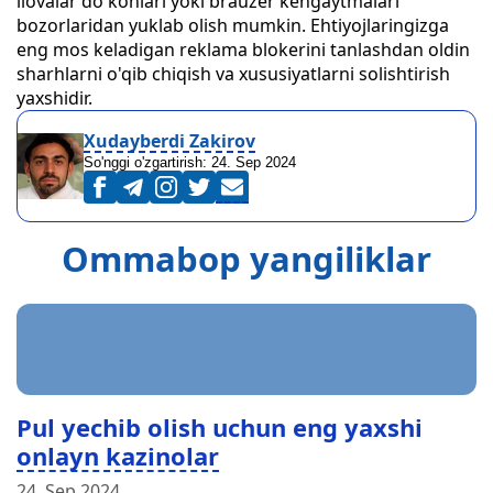
ilovalar do'konlari yoki brauzer kengaytmalari
bozorlaridan yuklab olish mumkin. Ehtiyojlaringizga
eng mos keladigan reklama blokerini tanlashdan oldin
sharhlarni o'qib chiqish va xususiyatlarni solishtirish
yaxshidir.
Xudayberdi Zakirov
So'nggi o'zgartirish:
24. Sep 2024
Ommabop yangiliklar
Pul yechib olish uchun eng yaxshi
onlayn kazinolar
24. Sep 2024