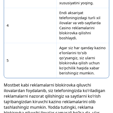
xususiyatini yoqing.
Endi aksariyat
telefoningizdagi turli xil
ilovalar va veb-saytlarda
4
Casino reklamalarini
blokirovka qilishni
boshlaydi.
Agar siz har qanday kazino
e'lonlarini to'sib
qo'ysangiz, siz ularni
5
blokirovka qilish uchun
ko'pchilik haqida xabar
berishingiz mumkin.
Mostbet kabi reklamalarni blokirovka qiluvchi
ilovalardan foydalanib, siz telefoningizda koʻriladigan
reklamalarni nazorat qilishingiz va saytlarni koʻrish
tajribangizdan kiruvchi kazino reklamalarini olib
tashlashingiz mumkin. Yodda tutingki, reklama
blokirovka qiluvchi ilovalar samarali bo‘lsa-da, ular