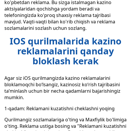
ko'pbetdan reklama. Bu sizga istalmagan kazino
aktsiyalaridan qochishga yordam beradi va
telefoningizda ko'proq shaxsiy reklama tajribasi
mavjud. Vaqti-vaqti bilan ko'rib chiqish va reklama
sozlamalarini sozlash uchun sozlang.
IOS qurilmalarida kazino
reklamalarini qanday
bloklash kerak
Agar siz iOS qurilmangizda kazino reklamalarini
bloklamoqchi boʻlsangiz, kazinosiz koʻrish tajribasini
taʼminlash uchun bir necha qadamlarni bajarishingiz
mumkin.
1-qadam: Reklamani kuzatishni cheklashni yoqing
Qurilmangiz sozlamalariga o'ting va Maxfiylik bo'limiga
o'ting. Reklama ustiga bosing va "Reklamani kuzatishni