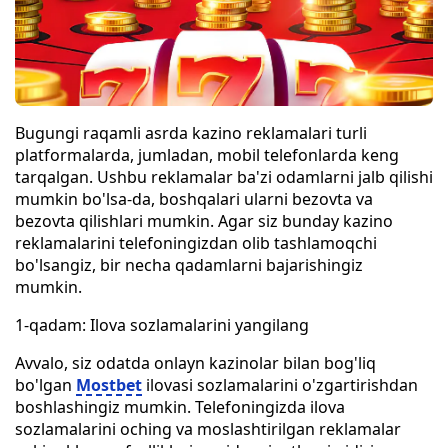
Bugungi raqamli asrda kazino reklamalari turli
platformalarda, jumladan, mobil telefonlarda keng
tarqalgan. Ushbu reklamalar ba'zi odamlarni jalb qilishi
mumkin bo'lsa-da, boshqalari ularni bezovta va
bezovta qilishlari mumkin. Agar siz bunday kazino
reklamalarini telefoningizdan olib tashlamoqchi
bo'lsangiz, bir necha qadamlarni bajarishingiz
mumkin.
1-qadam: Ilova sozlamalarini yangilang
Avvalo, siz odatda onlayn kazinolar bilan bog'liq
bo'lgan
Mostbet
ilovasi sozlamalarini o'zgartirishdan
boshlashingiz mumkin. Telefoningizda ilova
sozlamalarini oching va moslashtirilgan reklamalar