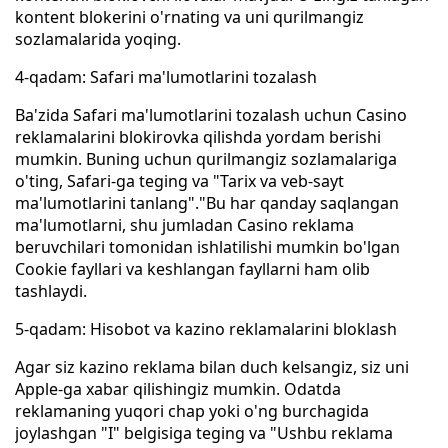
kontent blokerini o'rnating va uni qurilmangiz
sozlamalarida yoqing.
4-qadam: Safari ma'lumotlarini tozalash
Ba'zida Safari ma'lumotlarini tozalash uchun Casino
reklamalarini blokirovka qilishda yordam berishi
mumkin. Buning uchun qurilmangiz sozlamalariga
o'ting, Safari-ga teging va "Tarix va veb-sayt
ma'lumotlarini tanlang"."Bu har qanday saqlangan
ma'lumotlarni, shu jumladan Casino reklama
beruvchilari tomonidan ishlatilishi mumkin bo'lgan
Cookie fayllari va keshlangan fayllarni ham olib
tashlaydi.
5-qadam: Hisobot va kazino reklamalarini bloklash
Agar siz kazino reklama bilan duch kelsangiz, siz uni
Apple-ga xabar qilishingiz mumkin. Odatda
reklamaning yuqori chap yoki o'ng burchagida
joylashgan "I" belgisiga teging va "Ushbu reklama