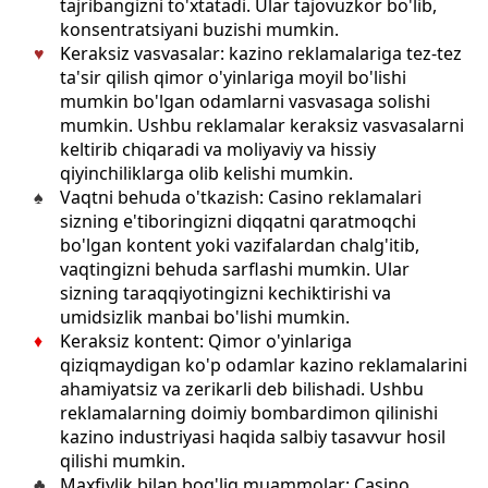
tajribangizni to'xtatadi. Ular tajovuzkor bo'lib,
konsentratsiyani buzishi mumkin.
Keraksiz vasvasalar: kazino reklamalariga tez-tez
ta'sir qilish qimor o'yinlariga moyil bo'lishi
mumkin bo'lgan odamlarni vasvasaga solishi
mumkin. Ushbu reklamalar keraksiz vasvasalarni
keltirib chiqaradi va moliyaviy va hissiy
qiyinchiliklarga olib kelishi mumkin.
Vaqtni behuda o'tkazish: Casino reklamalari
sizning e'tiboringizni diqqatni qaratmoqchi
bo'lgan kontent yoki vazifalardan chalg'itib,
vaqtingizni behuda sarflashi mumkin. Ular
sizning taraqqiyotingizni kechiktirishi va
umidsizlik manbai bo'lishi mumkin.
Keraksiz kontent: Qimor o'yinlariga
qiziqmaydigan ko'p odamlar kazino reklamalarini
ahamiyatsiz va zerikarli deb bilishadi. Ushbu
reklamalarning doimiy bombardimon qilinishi
kazino industriyasi haqida salbiy tasavvur hosil
qilishi mumkin.
Maxfiylik bilan bog'liq muammolar: Casino