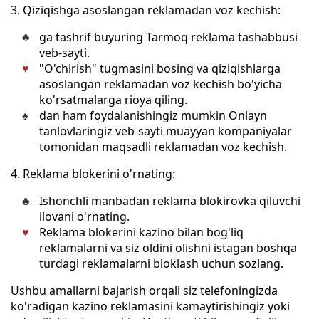
3. Qiziqishga asoslangan reklamadan voz kechish:
ga tashrif buyuring Tarmoq reklama tashabbusi
veb-sayti.
"O'chirish" tugmasini bosing va qiziqishlarga
asoslangan reklamadan voz kechish bo'yicha
ko'rsatmalarga rioya qiling.
dan ham foydalanishingiz mumkin Onlayn
tanlovlaringiz veb-sayti muayyan kompaniyalar
tomonidan maqsadli reklamadan voz kechish.
4. Reklama blokerini o'rnating:
Ishonchli manbadan reklama blokirovka qiluvchi
ilovani o'rnating.
Reklama blokerini kazino bilan bog'liq
reklamalarni va siz oldini olishni istagan boshqa
turdagi reklamalarni bloklash uchun sozlang.
Ushbu amallarni bajarish orqali siz telefoningizda
ko'radigan kazino reklamasini kamaytirishingiz yoki