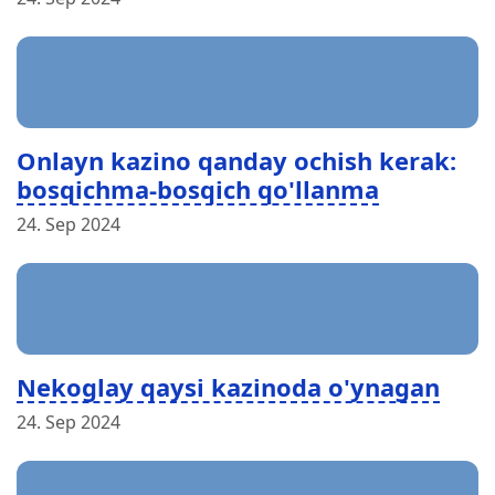
Onlayn kazino qanday ochish kerak:
bosqichma-bosqich qo'llanma
24. Sep 2024
Nekoglay qaysi kazinoda o'ynagan
24. Sep 2024