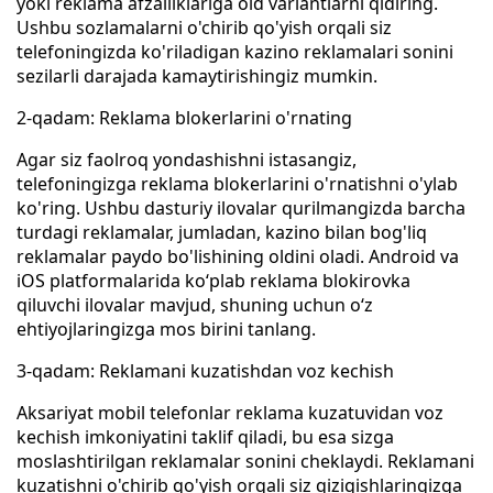
yoki reklama afzalliklariga oid variantlarni qidiring.
Ushbu sozlamalarni o'chirib qo'yish orqali siz
telefoningizda ko'riladigan kazino reklamalari sonini
sezilarli darajada kamaytirishingiz mumkin.
2-qadam: Reklama blokerlarini o'rnating
Agar siz faolroq yondashishni istasangiz,
telefoningizga reklama blokerlarini o'rnatishni o'ylab
ko'ring. Ushbu dasturiy ilovalar qurilmangizda barcha
turdagi reklamalar, jumladan, kazino bilan bog'liq
reklamalar paydo bo'lishining oldini oladi. Android va
iOS platformalarida koʻplab reklama blokirovka
qiluvchi ilovalar mavjud, shuning uchun oʻz
ehtiyojlaringizga mos birini tanlang.
3-qadam: Reklamani kuzatishdan voz kechish
Aksariyat mobil telefonlar reklama kuzatuvidan voz
kechish imkoniyatini taklif qiladi, bu esa sizga
moslashtirilgan reklamalar sonini cheklaydi. Reklamani
kuzatishni o'chirib qo'yish orqali siz qiziqishlaringizga