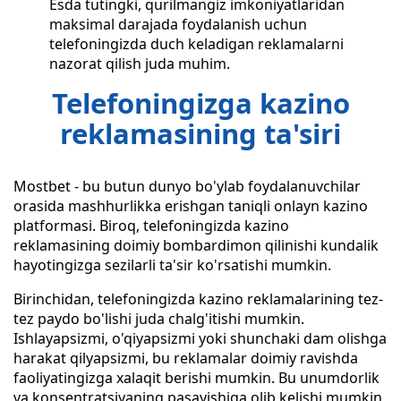
Esda tutingki, qurilmangiz imkoniyatlaridan
maksimal darajada foydalanish uchun
telefoningizda duch keladigan reklamalarni
nazorat qilish juda muhim.
Telefoningizga kazino
reklamasining ta'siri
Mostbet - bu butun dunyo bo'ylab foydalanuvchilar
orasida mashhurlikka erishgan taniqli onlayn kazino
platformasi. Biroq, telefoningizda kazino
reklamasining doimiy bombardimon qilinishi kundalik
hayotingizga sezilarli ta'sir ko'rsatishi mumkin.
Birinchidan, telefoningizda kazino reklamalarining tez-
tez paydo bo'lishi juda chalg'itishi mumkin.
Ishlayapsizmi, o'qiyapsizmi yoki shunchaki dam olishga
harakat qilyapsizmi, bu reklamalar doimiy ravishda
faoliyatingizga xalaqit berishi mumkin. Bu unumdorlik
va konsentratsiyaning pasayishiga olib kelishi mumkin,