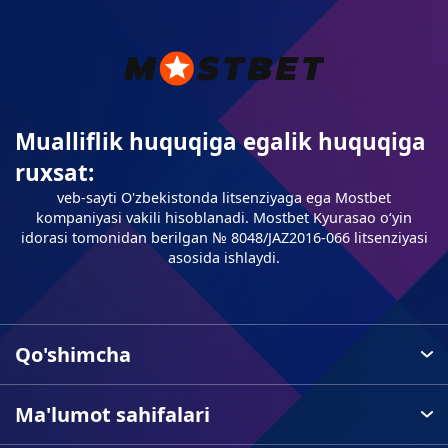
Mualliflik huquqiga egalik huquqiga
ruxsat:
veb-sayti O'zbekistonda litsenziyaga ega Mostbet
kompaniyasi vakili hisoblanadi. Mostbet Kyurasao oʻyin
idorasi tomonidan berilgan № 8048/JAZ2016-066 litsenziyasi
asosida ishlaydi.
Qo'shimcha
Ma'lumot sahifalari