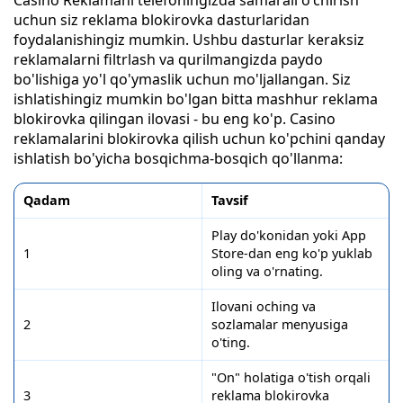
uchun siz reklama blokirovka dasturlaridan
foydalanishingiz mumkin. Ushbu dasturlar keraksiz
reklamalarni filtrlash va qurilmangizda paydo
bo'lishiga yo'l qo'ymaslik uchun mo'ljallangan. Siz
ishlatishingiz mumkin bo'lgan bitta mashhur reklama
blokirovka qilingan ilovasi - bu eng ko'p. Casino
reklamalarini blokirovka qilish uchun ko'pchini qanday
ishlatish bo'yicha bosqichma-bosqich qo'llanma:
Qadam
Tavsif
Play do'konidan yoki App
1
Store-dan eng ko'p yuklab
oling va o'rnating.
Ilovani oching va
2
sozlamalar menyusiga
o'ting.
"On" holatiga o'tish orqali
3
reklama blokirovka