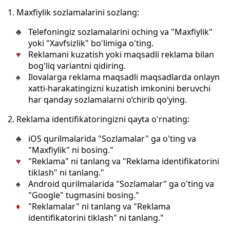
1. Maxfiylik sozlamalarini sozlang:
Telefoningiz sozlamalarini oching va "Maxfiylik"
yoki "Xavfsizlik" bo'limiga o'ting.
Reklamani kuzatish yoki maqsadli reklama bilan
bog'liq variantni qidiring.
Ilovalarga reklama maqsadli maqsadlarda onlayn
xatti-harakatingizni kuzatish imkonini beruvchi
har qanday sozlamalarni o‘chirib qo‘ying.
2. Reklama identifikatoringizni qayta o'rnating:
iOS qurilmalarida "Sozlamalar" ga o'ting va
"Maxfiylik" ni bosing."
"Reklama" ni tanlang va "Reklama identifikatorini
tiklash" ni tanlang."
Android qurilmalarida "Sozlamalar" ga o'ting va
"Google" tugmasini bosing."
"Reklamalar" ni tanlang va "Reklama
identifikatorini tiklash" ni tanlang."