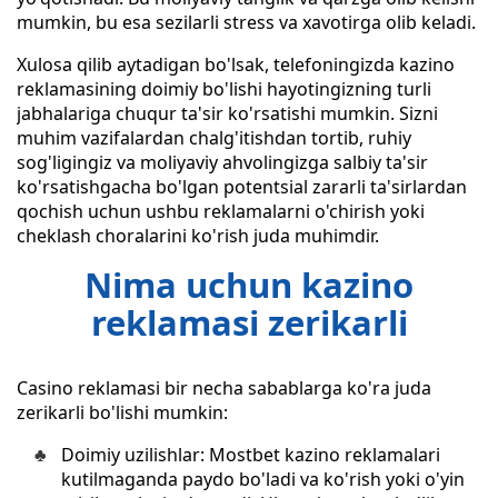
mumkin, bu esa sezilarli stress va xavotirga olib keladi.
Xulosa qilib aytadigan bo'lsak, telefoningizda kazino
reklamasining doimiy bo'lishi hayotingizning turli
jabhalariga chuqur ta'sir ko'rsatishi mumkin. Sizni
muhim vazifalardan chalg'itishdan tortib, ruhiy
sog'ligingiz va moliyaviy ahvolingizga salbiy ta'sir
ko'rsatishgacha bo'lgan potentsial zararli ta'sirlardan
qochish uchun ushbu reklamalarni o'chirish yoki
cheklash choralarini ko'rish juda muhimdir.
Nima uchun kazino
reklamasi zerikarli
Casino reklamasi bir necha sabablarga ko'ra juda
zerikarli bo'lishi mumkin:
Doimiy uzilishlar: Mostbet kazino reklamalari
kutilmaganda paydo bo'ladi va ko'rish yoki o'yin