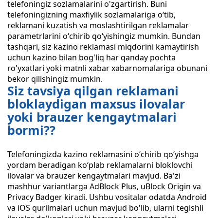
telefoningiz sozlamalarini o'zgartirish. Buni
telefoningizning maxfiylik sozlamalariga oʻtib,
reklamani kuzatish va moslashtirilgan reklamalar
parametrlarini oʻchirib qoʻyishingiz mumkin. Bundan
tashqari, siz kazino reklamasi miqdorini kamaytirish
uchun kazino bilan bog'liq har qanday pochta
ro'yxatlari yoki matnli xabar xabarnomalariga obunani
bekor qilishingiz mumkin.
Siz tavsiya qilgan reklamani
bloklaydigan maxsus ilovalar
yoki brauzer kengaytmalari
bormi??
Telefoningizda kazino reklamasini oʻchirib qoʻyishga
yordam beradigan koʻplab reklamalarni bloklovchi
ilovalar va brauzer kengaytmalari mavjud. Ba'zi
mashhur variantlarga AdBlock Plus, uBlock Origin va
Privacy Badger kiradi. Ushbu vositalar odatda Android
va iOS qurilmalari uchun mavjud bo'lib, ularni tegishli