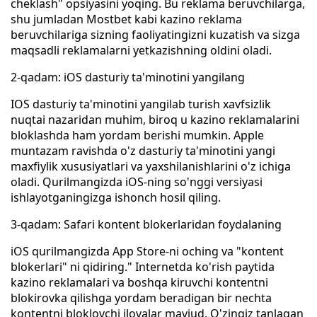
cheklash" opsiyasini yoqing. Bu reklama beruvchilarga,
shu jumladan Mostbet kabi kazino reklama
beruvchilariga sizning faoliyatingizni kuzatish va sizga
maqsadli reklamalarni yetkazishning oldini oladi.
2-qadam: iOS dasturiy ta'minotini yangilang
IOS dasturiy ta'minotini yangilab turish xavfsizlik
nuqtai nazaridan muhim, biroq u kazino reklamalarini
bloklashda ham yordam berishi mumkin. Apple
muntazam ravishda o'z dasturiy ta'minotini yangi
maxfiylik xususiyatlari va yaxshilanishlarini o'z ichiga
oladi. Qurilmangizda iOS-ning so'nggi versiyasi
ishlayotganingizga ishonch hosil qiling.
3-qadam: Safari kontent blokerlaridan foydalaning
iOS qurilmangizda App Store-ni oching va "kontent
blokerlari" ni qidiring." Internetda ko'rish paytida
kazino reklamalari va boshqa kiruvchi kontentni
blokirovka qilishga yordam beradigan bir nechta
kontentni bloklovchi ilovalar mavjud. O'zingiz tanlagan