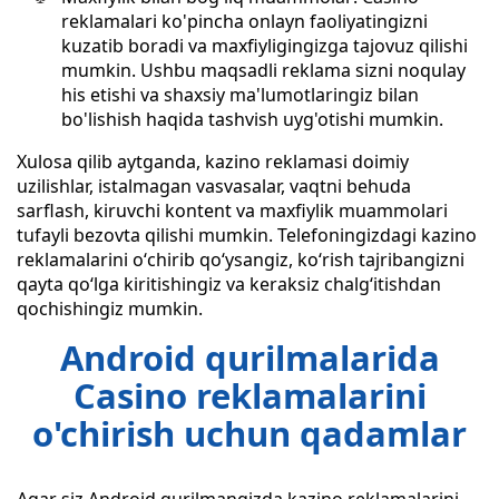
reklamalari ko'pincha onlayn faoliyatingizni
kuzatib boradi va maxfiyligingizga tajovuz qilishi
mumkin. Ushbu maqsadli reklama sizni noqulay
his etishi va shaxsiy ma'lumotlaringiz bilan
bo'lishish haqida tashvish uyg'otishi mumkin.
Xulosa qilib aytganda, kazino reklamasi doimiy
uzilishlar, istalmagan vasvasalar, vaqtni behuda
sarflash, kiruvchi kontent va maxfiylik muammolari
tufayli bezovta qilishi mumkin. Telefoningizdagi kazino
reklamalarini oʻchirib qoʻysangiz, koʻrish tajribangizni
qayta qoʻlga kiritishingiz va keraksiz chalgʻitishdan
qochishingiz mumkin.
Android qurilmalarida
Casino reklamalarini
o'chirish uchun qadamlar