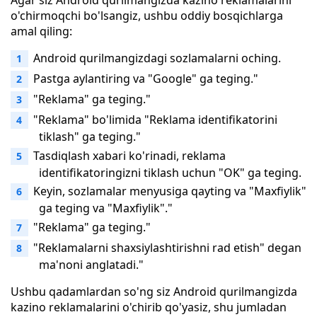
Agar siz Android qurilmangizda kazino reklamalarini
o'chirmoqchi bo'lsangiz, ushbu oddiy bosqichlarga
amal qiling:
Android qurilmangizdagi sozlamalarni oching.
Pastga aylantiring va "Google" ga teging."
"Reklama" ga teging."
"Reklama" bo'limida "Reklama identifikatorini
tiklash" ga teging."
Tasdiqlash xabari ko'rinadi, reklama
identifikatoringizni tiklash uchun "OK" ga teging.
Keyin, sozlamalar menyusiga qayting va "Maxfiylik"
ga teging va "Maxfiylik"."
"Reklama" ga teging."
"Reklamalarni shaxsiylashtirishni rad etish" degan
ma'noni anglatadi."
Ushbu qadamlardan so'ng siz Android qurilmangizda
kazino reklamalarini o'chirib qo'yasiz, shu jumladan