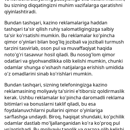
bu sizning diqqatingizni muhim vazifalarga qaratishni
qiyinlashtiradi.
Bundan tashqari, kazino reklamalariga haddan
tashqari ta'sir qilish ruhiy salomatligingizga salbiy
ta'sir ko'rsatishi mumkin. Bu reklamalar ko'pincha
qimor o'yinlari bilan bog'liq jozibali va jozibali turmush
tarzini tasvirlab, oson pul va muvaffaqiyat haqida
noto'g'ri tasavvur hosil qiladi. Bu nosog'lom qimor
odatlari va giyohvandlikka olib kelishi mumkin, chunki
odamlar shunga o'xshash natijalarga erishish umidida
o'z omadlarini sinab ko'rishlari mumkin.
Bundan tashqari, sizning telefoningizga kazino
reklamasining moliyaviy ta'sirini e'tiborsiz qoldirmaslik
kerak. Ushbu reklamalar ko'pincha daromadli reklama
bitimlari va bonuslarni taklif qiladi, bu esa
foydalanuvchilarni pullarini qimor o'yinlariga
sarflashga undaydi. Biroq, haqiqat shundaki, ko'pchilik
odamlar dastlab mo'ljallanganidan ko'ra ko'proq pul
yo'qotishadi. Bu moliyaviy tanglik va qarzga olib kelishi