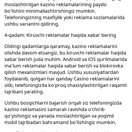
moslashtirilgan kazino reklamalarining paydo
bo'lishini minimallashtirishingiz mumkin.
Telefoningizning maxfiylik yoki reklama sozlamalarida
ushbu variantni qidiring.
4-qadam: Kiruvchi reklamalar haqida xabar bering
Oldingi qadamlarga qaramay, kazino reklamalarini
olishda davom etsangiz, bu kiruvchi reklamalar haqida
xabar berish juda muhim. Android va iOS qurilmalarida
ma'lum reklamalar haqida xabar berish va blokirovka
qilish mexanizmlari mavjud. Ushbu xususiyatlardan
foydalanib, qolgan har qanday Casino reklamalarini
olib, telefoningizda ko'proq shaxsiylashtirilgan raqamli
tajribani yarating.
Ushbu bosqichlarni bajarish orqali siz telefoningizda
kazino reklamasini samarali ravishda o'chirib
qo'yishingiz va yanada moslashtirilgan va yoqimli
mobil tajribadan bahramand bo'lishingiz mumkin.