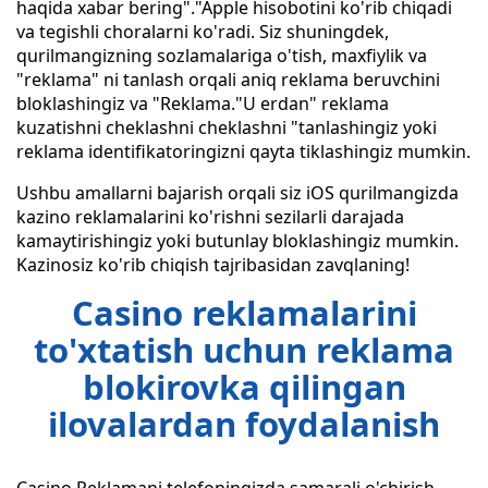
haqida xabar bering"."Apple hisobotini ko'rib chiqadi
va tegishli choralarni ko'radi. Siz shuningdek,
qurilmangizning sozlamalariga o'tish, maxfiylik va
"reklama" ni tanlash orqali aniq reklama beruvchini
bloklashingiz va "Reklama."U erdan" reklama
kuzatishni cheklashni cheklashni "tanlashingiz yoki
reklama identifikatoringizni qayta tiklashingiz mumkin.
Ushbu amallarni bajarish orqali siz iOS qurilmangizda
kazino reklamalarini ko'rishni sezilarli darajada
kamaytirishingiz yoki butunlay bloklashingiz mumkin.
Kazinosiz ko'rib chiqish tajribasidan zavqlaning!
Casino reklamalarini
to'xtatish uchun reklama
blokirovka qilingan
ilovalardan foydalanish
Casino Reklamani telefoningizda samarali o'chirish