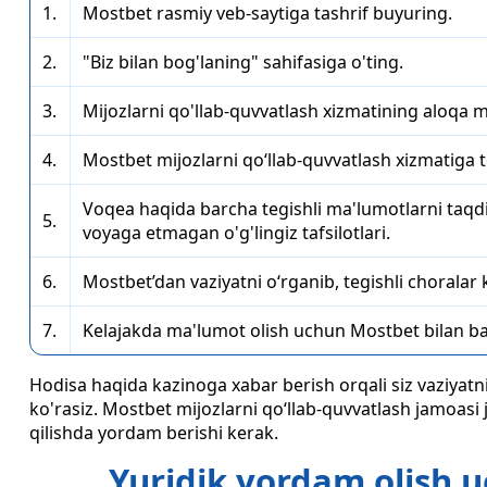
1.
Mostbet rasmiy veb-saytiga tashrif buyuring.
2.
"Biz bilan bog'laning" sahifasiga o'ting.
3.
Mijozlarni qo'llab-quvvatlash xizmatining aloqa m
4.
Mostbet mijozlarni qo‘llab-quvvatlash xizmatiga te
Voqea haqida barcha tegishli ma'lumotlarni taqdi
5.
voyaga etmagan o'g'lingiz tafsilotlari.
6.
Mostbet’dan vaziyatni o‘rganib, tegishli choralar k
7.
Kelajakda ma'lumot olish uchun Mostbet bilan bar
Hodisa haqida kazinoga xabar berish orqali siz vaziyatni
ko'rasiz. Mostbet mijozlarni qo‘llab-quvvatlash jamoasi
qilishda yordam berishi kerak.
Yuridik yordam olish u