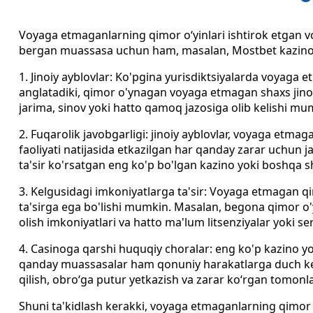
Voyaga etmaganlarning qimor oʻyinlari ishtirok etgan
bergan muassasa uchun ham, masalan, Mostbet kazinosi
1. Jinoiy ayblovlar: Ko'pgina yurisdiktsiyalarda voyaga
anglatadiki, qimor o'ynagan voyaga etmagan shaxs jinoiy
jarima, sinov yoki hatto qamoq jazosiga olib kelishi mu
2. Fuqarolik javobgarligi: jinoiy ayblovlar, voyaga etma
faoliyati natijasida etkazilgan har qanday zarar uchun j
ta'sir ko'rsatgan eng ko'p bo'lgan kazino yoki boshqa s
3. Kelgusidagi imkoniyatlarga ta'sir: Voyaga etmagan q
ta'sirga ega bo'lishi mumkin. Masalan, begona qimor o'yin
olish imkoniyatlari va hatto ma'lum litsenziyalar yoki ser
4. Casinoga qarshi huquqiy choralar: eng ko'p kazino
qanday muassasalar ham qonuniy harakatlarga duch kelis
qilish, obroʻga putur yetkazish va zarar koʻrgan tomonlar
Shuni ta'kidlash kerakki, voyaga etmaganlarning qimor o