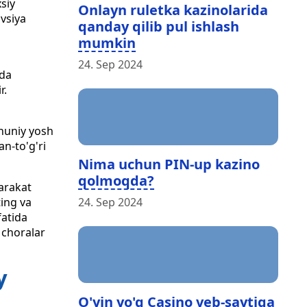
siy
Onlayn ruletka kazinolarida
vsiya
qanday qilib pul ishlash
mumkin
24. Sep 2024
hda
r.
onuniy yosh
n-to'g'ri
Nima uchun PIN-up kazino
qolmoqda?
harakat
ting va
24. Sep 2024
fatida
 choralar
y
O'yin yo'q Casino veb-saytiga