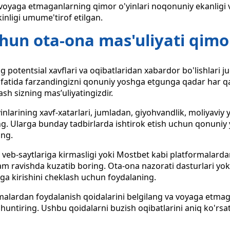
, voyaga etmaganlarning qimor o'yinlari noqonuniy ekanligi
kinligi umume'tirof etilgan.
un ota-ona mas'uliyati qimo
potentsial xavflari va oqibatlaridan xabardor bo'lishlari 
ifatida farzandingizni qonuniy yoshga etgunga qadar har 
ash sizning masʼuliyatingizdir.
nlarining xavf-xatarlari, jumladan, giyohvandlik, moliyaviy 
g. Ularga bunday tadbirlarda ishtirok etish uchun qonuniy
ing.
 veb-saytlariga kirmasligi yoki Mostbet kabi platformalard
m ravishda kuzatib boring. Ota-ona nazorati dasturlari yoki
ntga kirishini cheklash uchun foydalaning.
rmalardan foydalanish qoidalarini belgilang va voyaga etma
shuntiring. Ushbu qoidalarni buzish oqibatlarini aniq ko'rsa