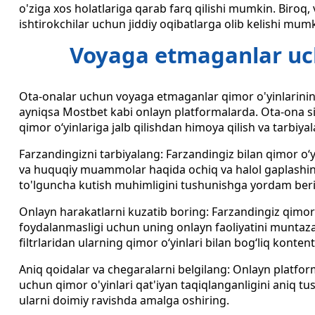
o'ziga xos holatlariga qarab farq qilishi mumkin. Biroq
ishtirokchilar uchun jiddiy oqibatlarga olib kelishi mum
Voyaga etmaganlar uch
Ota-onalar uchun voyaga etmaganlar qimor o'yinlarining 
ayniqsa Mostbet kabi onlayn platformalarda. Ota-ona s
qimor oʻyinlariga jalb qilishdan himoya qilish va tarbiyal
Farzandingizni tarbiyalang: Farzandingiz bilan qimor oʻyi
va huquqiy muammolar haqida ochiq va halol gaplashin
to'lguncha kutish muhimligini tushunishga yordam ber
Onlayn harakatlarni kuzatib boring: Farzandingiz qimor
foydalanmasligi uchun uning onlayn faoliyatini muntaza
filtrlaridan ularning qimor oʻyinlari bilan bogʻliq konte
Aniq qoidalar va chegaralarni belgilang: Onlayn platfo
uchun qimor o'yinlari qat'iyan taqiqlanganligini aniq tu
ularni doimiy ravishda amalga oshiring.