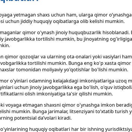
 voyaga yetmagan shaxs uchun ham, ularga qimor oʻynashga
 uchun jiddiy huquqiy oqibatlarga olib kelishi mumkin.
 etmaganlar qimor o'ynash jinoiy huquqbuzarlik hisoblanadi.
 javobgarlikka tortilishi mumkin, bu jinoyatning og'irligig
mkin.
gan qimor qozoqlar va ularning ota-onalari yoki vasiylari ha
avobgarlikka tortilishi mumkin. Bunga eng ko'p xasta qimor 
haxslar tomonidan moliyaviy yo'qotishlar bo'lishi mumkin.
imor o'yinlari odamning kelajakdagi imkoniyatlariga uzoq m
lari uchun jinoiy javobgarlikka ega bo'lish, o'quv istiqbolla
tifikatlarni olish imkoniyatiga ta'sir qilishi mumkin.
 yoki voyaga etmagan shaxsni qimor o'ynashga imkon beradi
hi mumkin. Bunga jarimalar, litsenziyani toʻxtatib turish 
ning potentsial daʼvolari kiradi.
'yinlarining huquqiy oqibatlari har bir ishning yurisdiktsiy