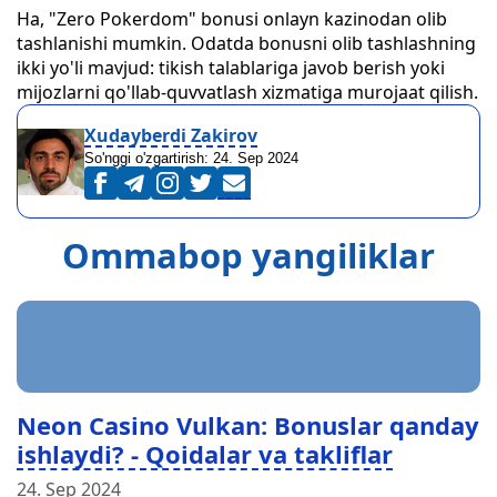
Ha, "Zero Pokerdom" bonusi onlayn kazinodan olib
tashlanishi mumkin. Odatda bonusni olib tashlashning
ikki yo'li mavjud: tikish talablariga javob berish yoki
mijozlarni qo'llab-quvvatlash xizmatiga murojaat qilish.
Xudayberdi Zakirov
So'nggi o'zgartirish:
24. Sep 2024
Ommabop yangiliklar
Neon Casino Vulkan: Bonuslar qanday
ishlaydi? - Qoidalar va takliflar
24. Sep 2024