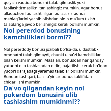
qoʻyish vaqtida bonusni talab qilmaslik yoki
faollashtirmaslikni tanlashingiz mumkin. Agar bonus
allaqachon faollashtirilgan bo'lsa, siz bonus
mablag'larini yechib olishdan oldin ma'lum tikish
talablariga javob berishingiz kerak bo'lishi mumkin.
Nol pererdod bonusining
kamchiliklari bormi??
Nol pererdody bonusi jozibali bo'lsa-da, u dastlabki
omonatni talab qilmaydi, chunki u ba'zi kamchiliklar
bilan kelishi mumkin. Masalan, bonusdan har qanday
yutuqni olib tashlashdan oldin, bajarilishi kerak bo'lgan
yuqori darajadagi yaramas talablar bo'lishi mumkin.
Bundan tashqari, ba'zi o'yinlar bonus taklifidan
chiqarilishi mumkin.
Da'vo qilgandan keyin nol
pokerdom bonusini olib
tashlashim mumkinmi??