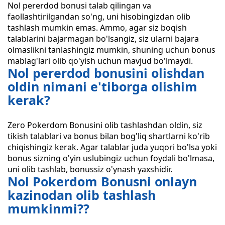
Nol pererdod bonusi talab qilingan va
faollashtirilgandan so'ng, uni hisobingizdan olib
tashlash mumkin emas. Ammo, agar siz boqish
talablarini bajarmagan bo'lsangiz, siz ularni bajara
olmaslikni tanlashingiz mumkin, shuning uchun bonus
mablag'lari olib qo'yish uchun mavjud bo'lmaydi.
Nol pererdod bonusini olishdan
oldin nimani e'tiborga olishim
kerak?
Zero Pokerdom Bonusini olib tashlashdan oldin, siz
tikish talablari va bonus bilan bog'liq shartlarni ko'rib
chiqishingiz kerak. Agar talablar juda yuqori bo'lsa yoki
bonus sizning o'yin uslubingiz uchun foydali bo'lmasa,
uni olib tashlab, bonussiz o'ynash yaxshidir.
Nol Pokerdom Bonusni onlayn
kazinodan olib tashlash
mumkinmi??