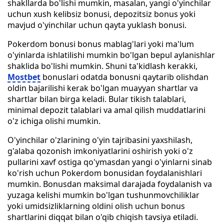
shakllarda bo'lishi mumkin, masalan, yangi o'yinchilar
uchun xush kelibsiz bonusi, depozitsiz bonus yoki
mavjud o'yinchilar uchun qayta yuklash bonusi.
Pokerdom bonusi bonus mablag'lari yoki ma'lum
o'yinlarda ishlatilishi mumkin bo'lgan bepul aylanishlar
shaklida bo'lishi mumkin. Shuni ta'kidlash kerakki,
Mostbet
bonuslari odatda bonusni qaytarib olishdan
oldin bajarilishi kerak bo'lgan muayyan shartlar va
shartlar bilan birga keladi. Bular tikish talablari,
minimal depozit talablari va amal qilish muddatlarini
o'z ichiga olishi mumkin.
O'yinchilar o'zlarining o'yin tajribasini yaxshilash,
g'alaba qozonish imkoniyatlarini oshirish yoki o'z
pullarini xavf ostiga qo'ymasdan yangi o'yinlarni sinab
ko'rish uchun Pokerdom bonusidan foydalanishlari
mumkin. Bonusdan maksimal darajada foydalanish va
yuzaga kelishi mumkin bo'lgan tushunmovchiliklar
yoki umidsizliklarning oldini olish uchun bonus
shartlarini diqqat bilan o'qib chiqish tavsiya etiladi.