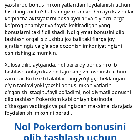
yaxshiroq bonus imkoniyatlaridan foydalanish uchun
hisobingizni bo'shatishingiz mumkin. Onlayn kazinolar
ko'pincha aktsiyalarni boshlaydilar va o'yinchilarga
ko'proq ahamiyat va foyda keltiradigan yangi
bonuslarni taklif qilishadi. Nol qiymat bonusini olib
tashlash orqali siz ushbu jozibali takliflarga joy
ajratishingiz va g'alaba qozonish imkoniyatingizni
oshirishingiz mumkin.
Xulosa qilib aytganda, nol pererdy bonusini olib
tashlash onlayn kazino tajribangizni oshirish uchun
zarurdir. Bu tikish talablarining yo'qligi, cheklangan
o'yin tanlovi yoki yaxshi bonus imkoniyatlarini
o'rganish istagi tufayli bo'ladimi, nol qiymatli bonusni
olib tashlash Pokerdom kabi onlayn kazinoda
o'tkazgan vaqtingiz va pulingizdan maksimal darajada
foydalanish imkonini beradi.
Nol Pokerdom bonusini
olib tashlash uchun