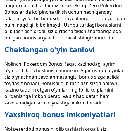
miqdorda pul tikishingiz kerak. Biroq, Zero Pokerdom
Bonuslarida ko'pincha tikish uchun hech qanday
talablar yo'q, bu bonusdan foydalangan holda yutilgan
pulni naqd qilib bo'lmaydi. Ushbu turdagi bonuslarni
olib tashlash orqali siz o'rtacha tikish shartlariga ega
bo'lgan bonuslarga e'tibor qaratishingiz mumkin.
Cheklangan o'yin tanlovi
Nolinchi Pokerdom Bonusi faqat kazinodagi ayrim
oʻyinlar bilan cheklanishi mumkin. Agar ushbu o'yinlar
siz o'ynashdan zavqlanmasangiz, bonus sizga aslida
foydasiz bo'ladi. Bonusni olib tashlash sizga onlayn
kazino taqdim etgan o'yinlarning to'liq to'plamini
o'rganishga imkon beradi va siz haqiqatan ham
zavqlanadiganlarni o'ynashga imkon beradi.
Yaxshiroq bonus imkoniyatlari
Nol pererdod bonusini olib tashlash orqali, siz