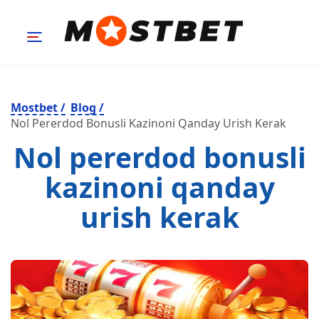
Mostbet
/
Blog
/
Nol Pererdod Bonusli Kazinoni Qanday Urish Kerak
Nol pererdod bonusli
kazinoni qanday
urish kerak