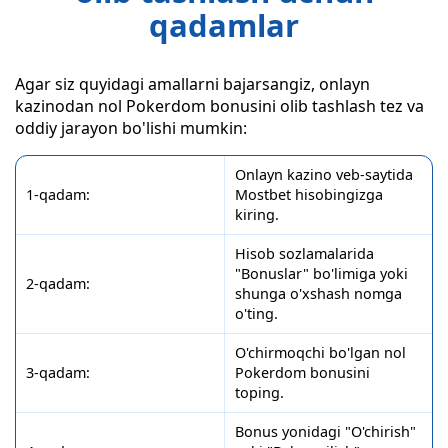
qadamlar
Agar siz quyidagi amallarni bajarsangiz, onlayn
kazinodan nol Pokerdom bonusini olib tashlash tez va
oddiy jarayon bo'lishi mumkin:
Onlayn kazino veb-saytida
1-qadam:
Mostbet hisobingizga
kiring.
Hisob sozlamalarida
"Bonuslar" bo'limiga yoki
2-qadam:
shunga o'xshash nomga
o'ting.
O'chirmoqchi bo'lgan nol
3-qadam:
Pokerdom bonusini
toping.
Bonus yonidagi "O'chirish"