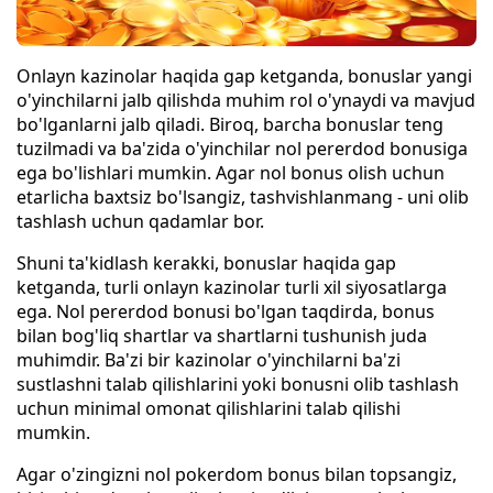
Onlayn kazinolar haqida gap ketganda, bonuslar yangi
o'yinchilarni jalb qilishda muhim rol o'ynaydi va mavjud
bo'lganlarni jalb qiladi. Biroq, barcha bonuslar teng
tuzilmadi va ba'zida o'yinchilar nol pererdod bonusiga
ega bo'lishlari mumkin. Agar nol bonus olish uchun
etarlicha baxtsiz bo'lsangiz, tashvishlanmang - uni olib
tashlash uchun qadamlar bor.
Shuni ta'kidlash kerakki, bonuslar haqida gap
ketganda, turli onlayn kazinolar turli xil siyosatlarga
ega. Nol pererdod bonusi bo'lgan taqdirda, bonus
bilan bog'liq shartlar va shartlarni tushunish juda
muhimdir. Ba'zi bir kazinolar o'yinchilarni ba'zi
sustlashni talab qilishlarini yoki bonusni olib tashlash
uchun minimal omonat qilishlarini talab qilishi
mumkin.
Agar o'zingizni nol pokerdom bonus bilan topsangiz,