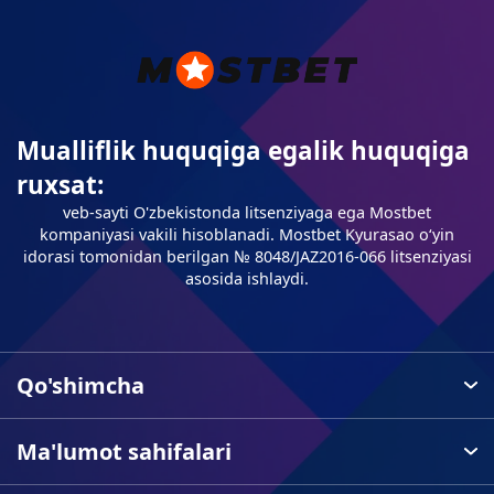
Mualliflik huquqiga egalik huquqiga
ruxsat:
veb-sayti O'zbekistonda litsenziyaga ega Mostbet
kompaniyasi vakili hisoblanadi. Mostbet Kyurasao oʻyin
idorasi tomonidan berilgan № 8048/JAZ2016-066 litsenziyasi
asosida ishlaydi.
Qo'shimcha
Ma'lumot sahifalari